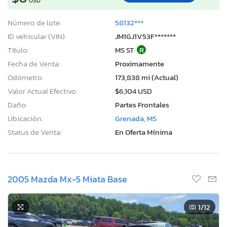
USD
Número de lote:
58132***
ID vehicular (VIN):
JM1GJ1V53F*******
Título:
MS ST
R
Fecha de Venta:
Proximamente
Odómetro:
173,838 mi (Actual)
Valor Actual Efectivo:
$6,104 USD
Daño:
Partes Frontales
Ubicación:
Grenada, MS
Status de Venta:
En Oferta Mínima
2005 Mazda Mx-5 Miata Base
1
/12