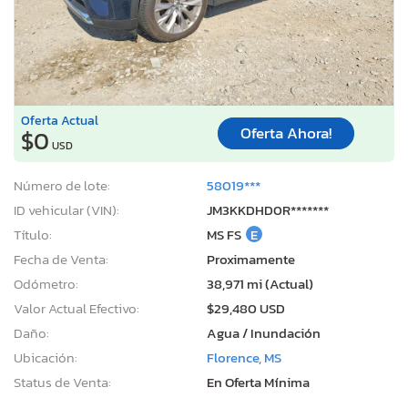
Oferta Actual
Oferta Ahora!
$0
USD
Número de lote:
58019***
ID vehicular (VIN):
JM3KKDHD0R*******
Título:
MS FS
E
Fecha de Venta:
Proximamente
Odómetro:
38,971 mi (Actual)
Valor Actual Efectivo:
$29,480 USD
Daño:
Agua / Inundación
Ubicación:
Florence, MS
Status de Venta:
En Oferta Mínima