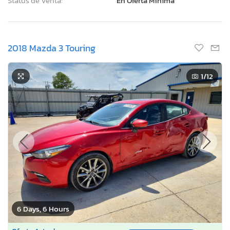
Status de Venta:
En Oferta Mínima
2018 Mazda 3 Touring
1
/12
6 Days, 6 Hours