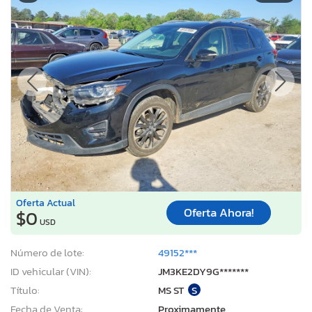
Oferta Actual
Oferta Ahora!
$0
USD
Número de lote:
49152***
ID vehicular (VIN):
JM3KE2DY9G*******
Título:
MS ST
S
Fecha de Venta:
Proximamente