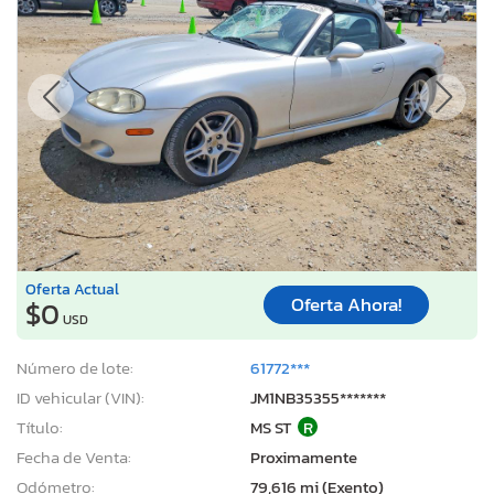
Oferta Actual
Oferta Ahora!
$0
USD
Número de lote:
61772***
ID vehicular (VIN):
JM1NB35355*******
Título:
MS ST
R
Fecha de Venta:
Proximamente
Odómetro:
79,616 mi (Exento)