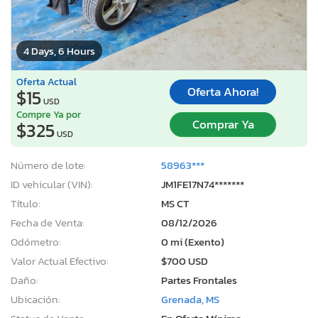
4 Days, 6 Hours
Oferta Actual
Oferta Ahora!
$15
USD
Compre Ya por
Comprar Ya
$325
USD
Número de lote:
58963***
ID vehicular (VIN):
JM1FE17N74*******
Título:
MS CT
Fecha de Venta:
08/12/2026
Odómetro:
0 mi (Exento)
Valor Actual Efectivo:
$700 USD
Daño:
Partes Frontales
Ubicación:
Grenada, MS