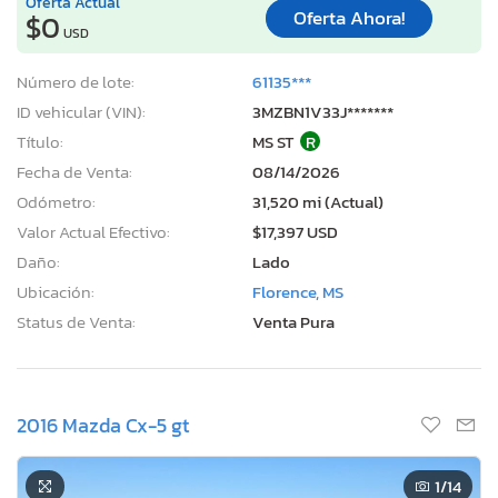
Oferta Actual
Oferta Ahora!
$0
USD
Número de lote:
61135***
ID vehicular (VIN):
3MZBN1V33J*******
Título:
MS ST
R
Fecha de Venta:
08/14/2026
Odómetro:
31,520 mi (Actual)
Valor Actual Efectivo:
$17,397 USD
Daño:
Lado
Ubicación:
Florence, MS
Status de Venta:
Venta Pura
2016 Mazda Cx-5 gt
1
/14