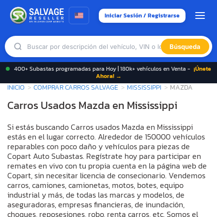
Iniciar Sesión / Registrarse
Búsqueda
400+ Subastas programadas para Hoy | 180k+ vehículos en Venta -
¡Únete
Ahora! →
INICIO
COMPRAR CARROS SALVAGE
MISSISSIPPI
MAZDA
Carros Usados Mazda en Mississippi
Si estás buscando Carros usados Mazda en Mississippi
estás en el lugar correcto. Alrededor de 150000 vehículos
reparables con poco daño y vehículos para piezas de
Copart Auto Subastas. Regístrate hoy para participar en
remates en vivo con tu propia cuenta en la página web de
Copart, sin necesitar licencia de consecionario. Vendemos
carros, camiones, camionetas, motos, botes, equipo
industrial y más, de todas las marcas y modelos, de
aseguradoras, empresas financieras, de inundación,
choques, reposesiones, robo, renta carros, etc. Somos el