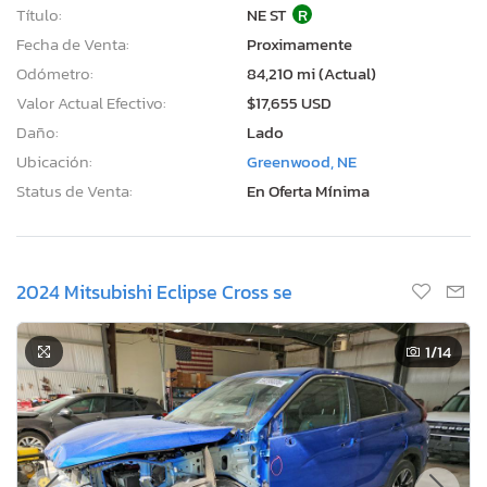
Título:
NE ST
R
Fecha de Venta:
Proximamente
Odómetro:
84,210 mi (Actual)
Valor Actual Efectivo:
$17,655 USD
Daño:
Lado
Ubicación:
Greenwood, NE
Status de Venta:
En Oferta Mínima
2024 Mitsubishi Eclipse Cross se
1
/14