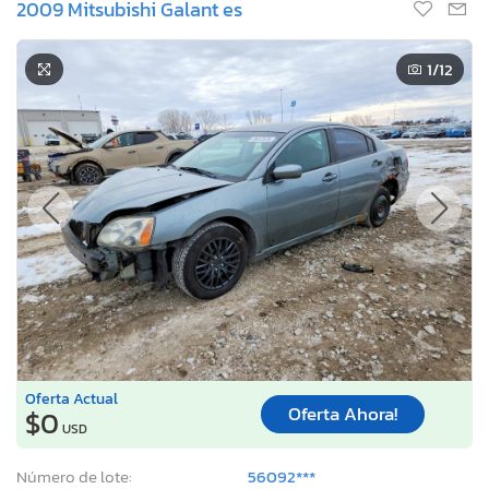
2009 Mitsubishi Galant es
1
/12
Oferta Actual
Oferta Ahora!
$0
USD
Número de lote:
56092***