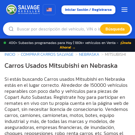
Iniciar Sesión / Registrarse
Búsqueda
400+ Subastas programadas para Hoy | 180k+ vehículos en Venta -
¡Únete
Ahora! →
INICIO
COMPRAR CARROS SALVAGE
NEBRASKA
MITSUBISHI
Carros Usados Mitsubishi en Nebraska
Si estás buscando Carros usados Mitsubishi en Nebraska
estás en el lugar correcto. Alrededor de 150000 vehículos
reparables con poco daño y vehículos para piezas de
Copart Auto Subastas. Regístrate hoy para participar en
remates en vivo con tu propia cuenta en la página web de
Copart, sin necesitar licencia de consecionario. Vendemos
carros, camiones, camionetas, motos, botes, equipo
industrial y más, de todas las marcas y modelos, de
aseguradoras, empresas financieras, de inundación,
choques, reposesiones, robo, renta carros, etc. Somos el