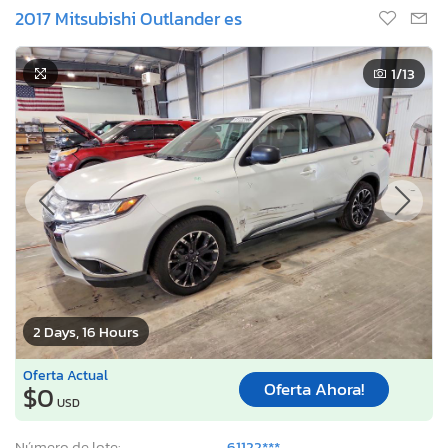
2017 Mitsubishi Outlander es
1
/13
2 Days, 16 Hours
Oferta Actual
Oferta Ahora!
$0
USD
Número de lote:
61122***