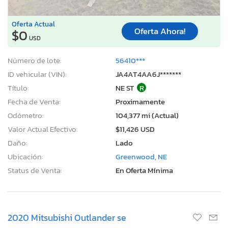
Oferta Actual
Oferta Ahora!
$0
USD
Número de lote:
56410***
ID vehicular (VIN):
JA4AT4AA6J*******
Título:
NE ST
R
Fecha de Venta:
Proximamente
Odómetro:
104,377 mi (Actual)
Valor Actual Efectivo:
$11,426 USD
Daño:
Lado
Ubicación:
Greenwood, NE
Status de Venta:
En Oferta Mínima
2020 Mitsubishi Outlander se