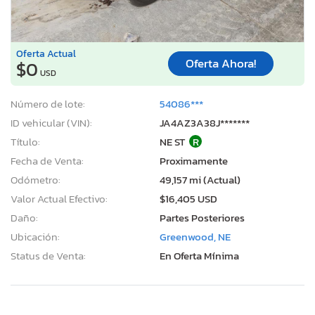
Oferta Actual
Oferta Ahora!
$0
USD
Número de lote:
54086***
ID vehicular (VIN):
JA4AZ3A38J*******
Título:
NE ST
R
Fecha de Venta:
Proximamente
Odómetro:
49,157 mi (Actual)
Valor Actual Efectivo:
$16,405 USD
Daño:
Partes Posteriores
Ubicación:
Greenwood, NE
Status de Venta:
En Oferta Mínima