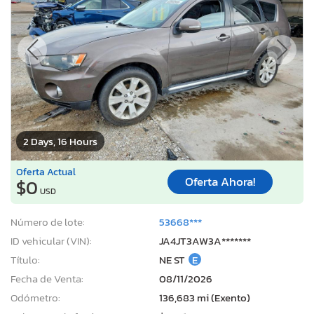
2 Days, 16 Hours
Oferta Actual
Oferta Ahora!
$0
USD
Número de lote:
53668***
ID vehicular (VIN):
JA4JT3AW3A*******
Título:
NE ST
E
Fecha de Venta:
08/11/2026
Odómetro:
136,683 mi (Exento)