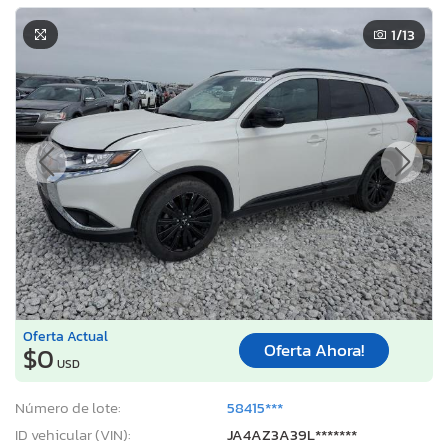
1
/13
Oferta Actual
Oferta Ahora!
$0
USD
Número de lote:
58415***
ID vehicular (VIN):
JA4AZ3A39L*******