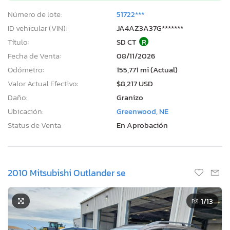
Número de lote:
51722***
ID vehicular (VIN):
JA4AZ3A37G*******
Título:
SD CT
R
Fecha de Venta:
08/11/2026
Odómetro:
155,771 mi (Actual)
Valor Actual Efectivo:
$8,217 USD
Daño:
Granizo
Ubicación:
Greenwood, NE
Status de Venta:
En Aprobación
2010 Mitsubishi Outlander se
1
/13