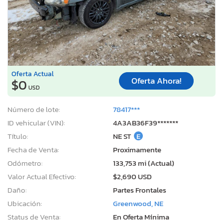
Oferta Actual
Oferta Ahora!
$0
USD
Número de lote:
78417***
ID vehicular (VIN):
4A3AB36F39*******
Título:
NE ST
E
Fecha de Venta:
Proximamente
Odómetro:
133,753 mi (Actual)
Valor Actual Efectivo:
$2,690 USD
Daño:
Partes Frontales
Ubicación:
Greenwood, NE
Status de Venta:
En Oferta Mínima