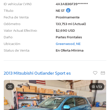
ID vehicular (VIN):
4A3AB36F39*******
Título:
NE ST
E
Fecha de Venta:
Proximamente
Odómetro:
133,753 mi (Actual)
Valor Actual Efectivo:
$2,690 USD
Daño:
Partes Frontales
Ubicación:
Greenwood, NE
Status de Venta:
En Oferta Mínima
2013 Mitsubishi Outlander Sport es
1
/13