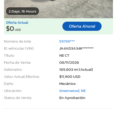
2 Days, 16 Hours
Oferta Actual
Oferta Ahora!
$0
USD
Número de lote:
59739***
ID vehicular (VIN):
JA4AD3A34K*******
Título:
NE CT
Fecha de Venta:
08/11/2026
Odómetro:
189,803 mi (Actual)
Valor Actual Efectivo:
$11,900 USD
Daño:
Mecánico
Ubicación:
Greenwood, NE
Status de Venta:
En Aprobación