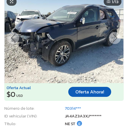
1
/13
Oferta Actual
Oferta Ahora!
$0
USD
Número de lote:
70314***
ID vehicular (VIN):
JA4AZ3A3XJ*******
Título:
NE ST
E