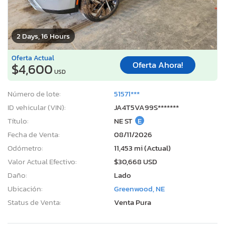
2 Days, 16 Hours
Oferta Actual
Oferta Ahora!
$4,600
USD
Número de lote:
51571***
ID vehicular (VIN):
JA4T5VA99S*******
Título:
NE ST
E
Fecha de Venta:
08/11/2026
Odómetro:
11,453 mi (Actual)
Valor Actual Efectivo:
$30,668 USD
Daño:
Lado
Ubicación:
Greenwood, NE
Status de Venta:
Venta Pura