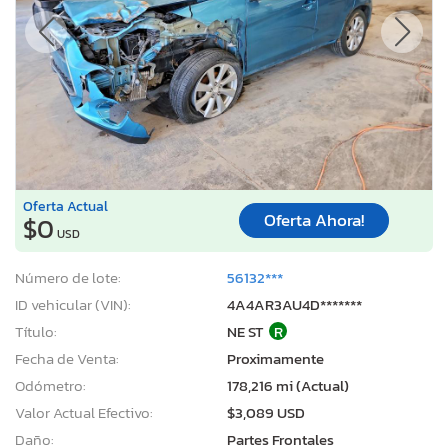
Oferta Actual
Oferta Ahora!
$0
USD
Número de lote:
56132***
ID vehicular (VIN):
4A4AR3AU4D*******
Título:
NE ST
R
Fecha de Venta:
Proximamente
Odómetro:
178,216 mi (Actual)
Valor Actual Efectivo:
$3,089 USD
Daño:
Partes Frontales