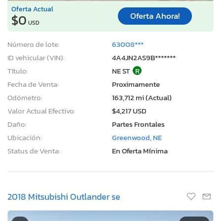
Oferta Actual
Oferta Ahora!
$0
USD
Número de lote:
63008***
ID vehicular (VIN):
4A4JN2AS9B*******
Título:
NE ST
R
Fecha de Venta:
Proximamente
Odómetro:
163,712 mi (Actual)
Valor Actual Efectivo:
$4,217 USD
Daño:
Partes Frontales
Ubicación:
Greenwood, NE
Status de Venta:
En Oferta Mínima
2018 Mitsubishi Outlander se