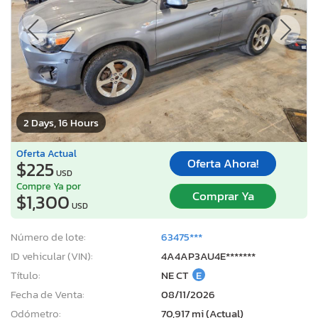
2 Days, 16 Hours
Oferta Actual
Oferta Ahora!
$225
USD
Compre Ya por
Comprar Ya
$1,300
USD
Número de lote:
63475***
ID vehicular (VIN):
4A4AP3AU4E*******
Título:
NE CT
E
Fecha de Venta:
08/11/2026
Odómetro:
70,917 mi (Actual)