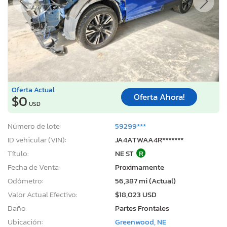
Oferta Actual
Oferta Ahora!
$0
USD
Número de lote:
59299***
ID vehicular (VIN):
JA4ATWAA4R*******
Título:
NE ST
R
Fecha de Venta:
Proximamente
Odómetro:
56,387 mi (Actual)
Valor Actual Efectivo:
$18,023 USD
Daño:
Partes Frontales
Ubicación:
Greenwood, NE