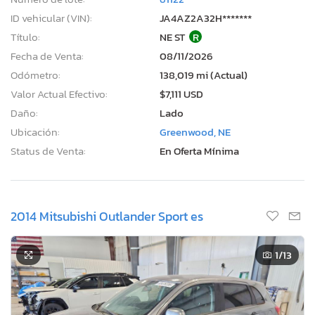
ID vehicular (VIN):
JA4AZ2A32H*******
Título:
NE ST
R
Fecha de Venta:
08/11/2026
Odómetro:
138,019 mi (Actual)
Valor Actual Efectivo:
$7,111 USD
Daño:
Lado
Ubicación:
Greenwood, NE
Status de Venta:
En Oferta Mínima
2014 Mitsubishi Outlander Sport es
1
/13