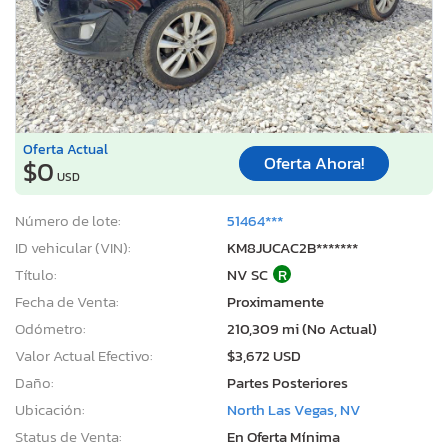
Oferta Actual
Oferta Ahora!
$0
USD
Número de lote:
51464***
ID vehicular (VIN):
KM8JUCAC2B*******
Título:
NV SC
R
Fecha de Venta:
Proximamente
Odómetro:
210,309 mi (No Actual)
Valor Actual Efectivo:
$3,672 USD
Daño:
Partes Posteriores
Ubicación:
North Las Vegas, NV
Status de Venta:
En Oferta Mínima