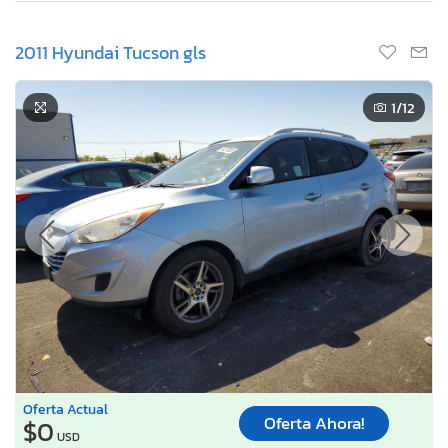
2011 Hyundai Tucson gls
1
/12
Oferta Actual
Oferta Ahora!
$0
USD