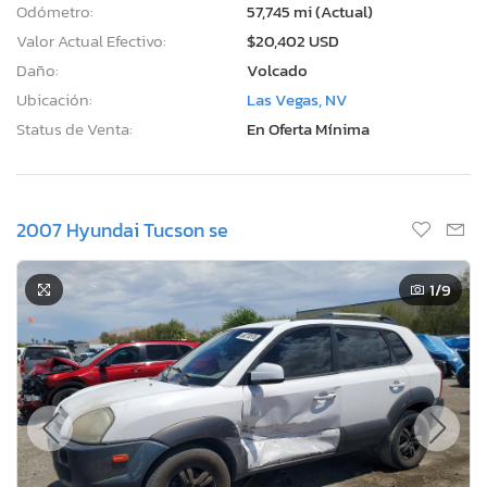
Odómetro:
57,745 mi (Actual)
Valor Actual Efectivo:
$20,402 USD
Daño:
Volcado
Ubicación:
Las Vegas, NV
Status de Venta:
En Oferta Mínima
2007 Hyundai Tucson se
1
/9