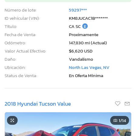
Número de lote:
59297***
ID vehicular (VIN):
KM8JUCAC1B*******
Título:
CA SC
E
Fecha de Venta:
Proximamente
Odómetro:
147,830 mi (Actual)
Valor Actual Efectivo:
$6,620 USD
Daño:
Vandalismo
Ubicación:
North Las Vegas, NV
Status de Venta:
En Oferta Mínima
2018 Hyundai Tucson Value
1
/14