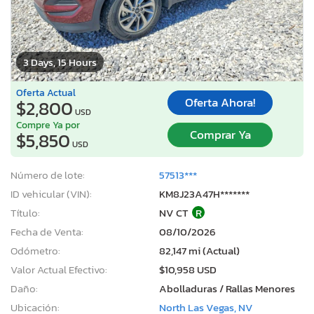
3 Days, 15 Hours
Oferta Actual
Oferta Ahora!
$2,800
USD
Compre Ya por
Comprar Ya
$5,850
USD
Número de lote:
57513***
ID vehicular (VIN):
KM8J23A47H*******
Título:
NV CT
R
Fecha de Venta:
08/10/2026
Odómetro:
82,147 mi (Actual)
Valor Actual Efectivo:
$10,958 USD
Daño:
Abolladuras / Rallas Menores
Ubicación:
North Las Vegas, NV