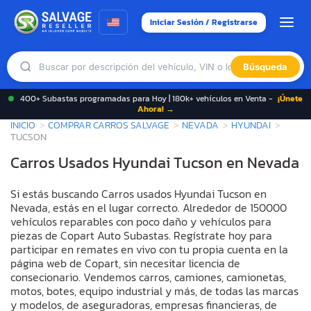
Iniciar Sesión / Registrarse
Búsqueda
400+ Subastas programadas para Hoy | 180k+ vehículos en Venta -
¡Únete
Ahora! →
INICIO
COMPRAR CARROS SALVAGE
NEVADA
HYUNDAI
TUCSON
Carros Usados Hyundai Tucson en Nevada
Si estás buscando Carros usados Hyundai Tucson en
Nevada, estás en el lugar correcto. Alrededor de 150000
vehículos reparables con poco daño y vehículos para
piezas de Copart Auto Subastas. Regístrate hoy para
participar en remates en vivo con tu propia cuenta en la
página web de Copart, sin necesitar licencia de
consecionario. Vendemos carros, camiones, camionetas,
motos, botes, equipo industrial y más, de todas las marcas
y modelos, de aseguradoras, empresas financieras, de