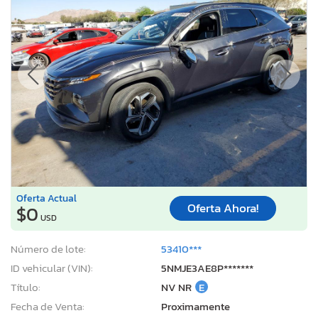
Oferta Actual
Oferta Ahora!
$0
USD
Número de lote:
53410***
ID vehicular (VIN):
5NMJE3AE8P*******
Título:
NV NR
E
Fecha de Venta:
Proximamente