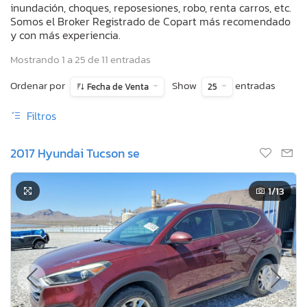
inundación, choques, reposesiones, robo, renta carros, etc.
Somos el Broker Registrado de Copart más recomendado
y con más experiencia.
Mostrando 1 a 25 de 11 entradas
Ordenar por
Show
entradas
Fecha de Venta
25
Filtros
2017 Hyundai Tucson se
1
/13