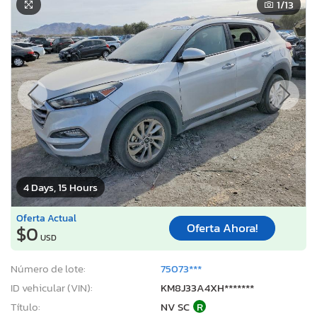
1
/13
4 Days, 15 Hours
Oferta Actual
Oferta Ahora!
$0
USD
Número de lote:
75073***
ID vehicular (VIN):
KM8J33A4XH*******
Título:
NV SC
R