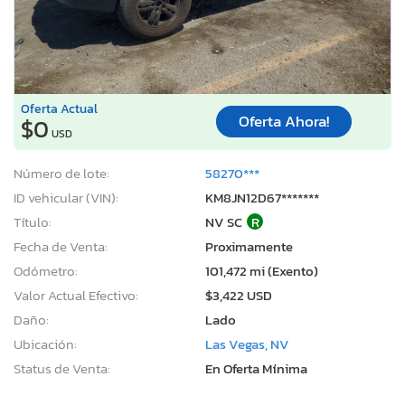
Oferta Actual
Oferta Ahora!
$0
USD
Número de lote:
58270***
ID vehicular (VIN):
KM8JN12D67*******
Título:
NV SC
R
Fecha de Venta:
Proximamente
Odómetro:
101,472 mi (Exento)
Valor Actual Efectivo:
$3,422 USD
Daño:
Lado
Ubicación:
Las Vegas, NV
Status de Venta:
En Oferta Mínima