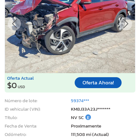
Oferta Actual
Oferta Ahora!
$0
USD
Número de lote:
59374***
ID vehicular (VIN):
KM8J33A23J*******
Título:
NV SC
E
Fecha de Venta:
Proximamente
Odómetro:
111,508 mi (Actual)