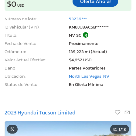
Oferta Ahora!
$0
USD
Número de lote:
53236***
ID vehicular (VIN):
KM8JU3AC5B*******
Título:
NV SC
R
Fecha de Venta:
Proximamente
Odómetro:
139,223 mi (Actual)
Valor Actual Efectivo:
$4,652 USD
Daño:
Partes Posteriores
Ubicación:
North Las Vegas, NV
Status de Venta:
En Oferta Mínima
2023 Hyundai Tucson Limited
1
/13