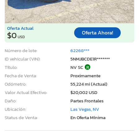
Oferta Actual
Oferta Ahora!
$0
USD
Número de lote:
62268***
ID vehicular (VIN):
5NMJBCDE1R*******
Título:
NV SC
R
Fecha de Venta:
Proximamente
Odómetro:
55,224 mi (Actual)
Valor Actual Efectivo:
$20,002 USD
Daño:
Partes Frontales
Ubicación:
Las Vegas, NV
Status de Venta:
En Oferta Mínima