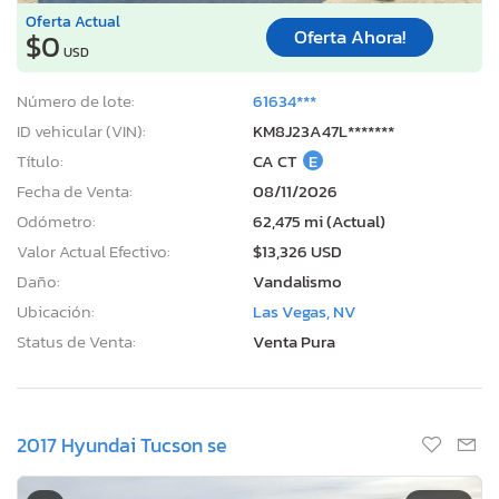
Oferta Actual
Oferta Ahora!
$0
USD
Número de lote:
61634***
ID vehicular (VIN):
KM8J23A47L*******
Título:
CA CT
E
Fecha de Venta:
08/11/2026
Odómetro:
62,475 mi (Actual)
Valor Actual Efectivo:
$13,326 USD
Daño:
Vandalismo
Ubicación:
Las Vegas, NV
Status de Venta:
Venta Pura
2017 Hyundai Tucson se