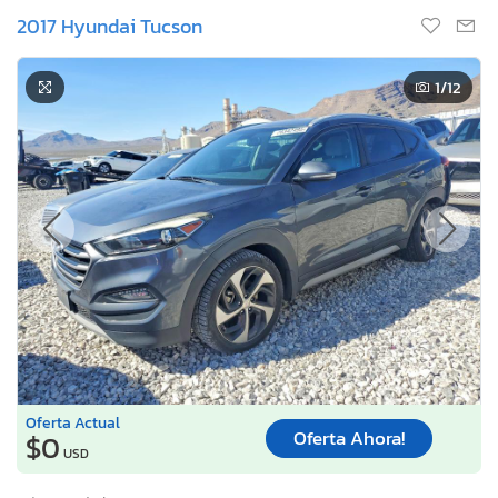
2017 Hyundai Tucson
1
/12
Oferta Actual
Oferta Ahora!
$0
USD