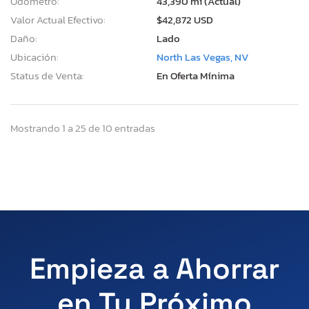
Odómetro:
43,390 mi (Actual)
Valor Actual Efectivo:
$42,872 USD
Daño:
Lado
Ubicación:
North Las Vegas, NV
Status de Venta:
En Oferta Mínima
Mostrando 1 a 25 de 10 entradas
Empieza a Ahorrar
en Tu Próximo