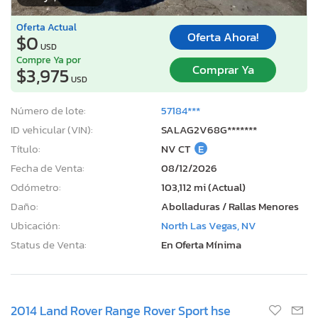
Oferta Actual
Oferta Ahora!
$0
USD
Compre Ya por
Comprar Ya
$3,975
USD
Número de lote:
57184***
ID vehicular (VIN):
SALAG2V68G*******
Título:
NV CT
E
Fecha de Venta:
08/12/2026
Odómetro:
103,112 mi (Actual)
Daño:
Abolladuras / Rallas Menores
Ubicación:
North Las Vegas, NV
Status de Venta:
En Oferta Mínima
2014 Land Rover Range Rover Sport hse