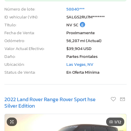
Número de lote:
58840***
ID vehicular (VIN):
SALGS2RU7M*******
Título:
NV SC
E
Fecha de Venta:
Proximamente
Odómetro:
56,287 mi (Actual)
Valor Actual Efectivo:
$39,904 USD
Daño:
Partes Frontales
Ubicación:
Las Vegas, NV
Status de Venta:
En Oferta Mínima
2022 Land Rover Range Rover Sport hse
Silver Edition
1
/12