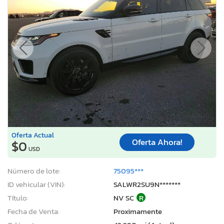
Oferta Actual
Oferta Ahora!
$0
USD
Número de lote:
75095***
ID vehicular (VIN):
SALWR2SU9N*******
Título:
NV SC
R
Fecha de Venta:
Proximamente