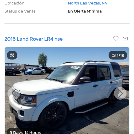
Ubicación:
North Las Vegas, NV
Status de Venta:
En Oferta Mínima
2016 Land Rover LR4 hse
1
/13
3 Days, 14 Hours