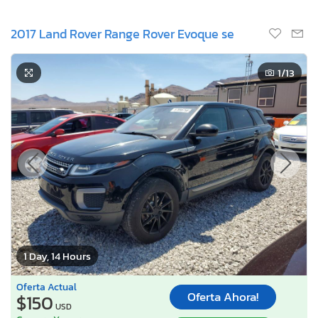
2017 Land Rover Range Rover Evoque se
1
/13
1 Day, 14 Hours
Oferta Actual
Oferta Ahora!
$150
USD