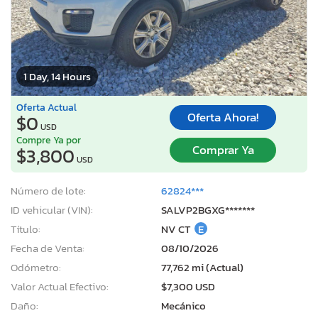
1 Day, 14 Hours
Oferta Actual
Oferta Ahora!
$0
USD
Compre Ya por
Comprar Ya
$3,800
USD
Número de lote:
62824***
ID vehicular (VIN):
SALVP2BGXG*******
Título:
NV CT
E
Fecha de Venta:
08/10/2026
Odómetro:
77,762 mi (Actual)
Valor Actual Efectivo:
$7,300 USD
Daño:
Mecánico