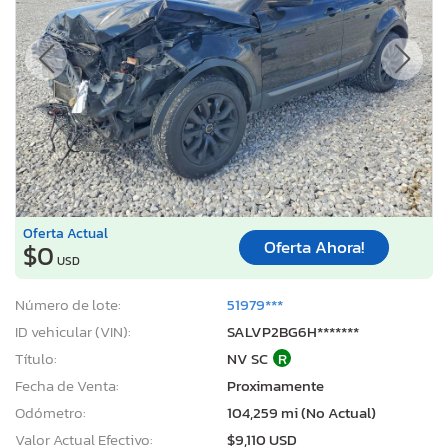
Oferta Actual
Oferta Ahora!
$0
USD
Número de lote:
51979***
ID vehicular (VIN):
SALVP2BG6H*******
Título:
NV SC
R
Fecha de Venta:
Proximamente
Odómetro:
104,259 mi (No Actual)
Valor Actual Efectivo:
$9,110 USD