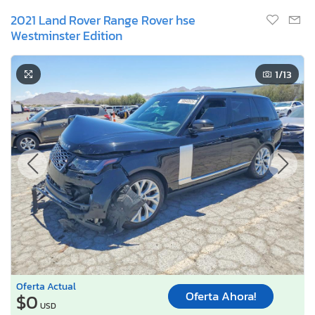
2021 Land Rover Range Rover hse
Westminster Edition
1
/13
Oferta Actual
Oferta Ahora!
$0
USD