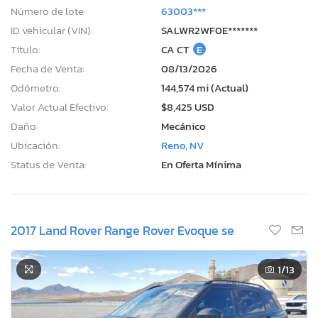
Número de lote:
63003***
ID vehicular (VIN):
SALWR2WF0E*******
Título:
CA CT
E
Fecha de Venta:
08/13/2026
Odómetro:
144,574 mi (Actual)
Valor Actual Efectivo:
$8,425 USD
Daño:
Mecánico
Ubicación:
Reno, NV
Status de Venta:
En Oferta Mínima
2017 Land Rover Range Rover Evoque se
1
/13