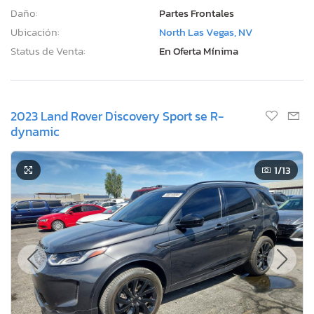
Daño:
Partes Frontales
Ubicación:
North Las Vegas, NV
Status de Venta:
En Oferta Mínima
2023 Land Rover Discovery Sport se R-
dynamic
1
/13