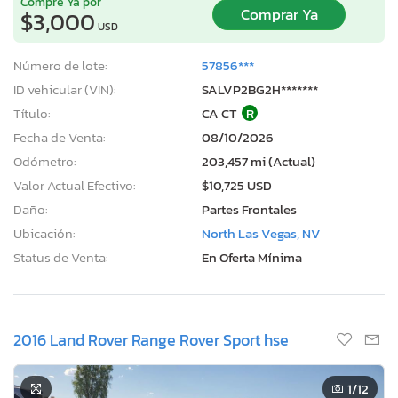
Compre Ya por
Comprar Ya
$3,000
USD
Número de lote:
57856***
ID vehicular (VIN):
SALVP2BG2H*******
Título:
CA CT
R
Fecha de Venta:
08/10/2026
Odómetro:
203,457 mi (Actual)
Valor Actual Efectivo:
$10,725 USD
Daño:
Partes Frontales
Ubicación:
North Las Vegas, NV
Status de Venta:
En Oferta Mínima
2016 Land Rover Range Rover Sport hse
1
/12