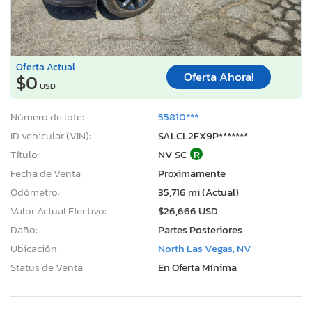
Oferta Actual
Oferta Ahora!
$0
USD
Número de lote:
55810***
ID vehicular (VIN):
SALCL2FX9P*******
Título:
NV SC
R
Fecha de Venta:
Proximamente
Odómetro:
35,716 mi (Actual)
Valor Actual Efectivo:
$26,666 USD
Daño:
Partes Posteriores
Ubicación:
North Las Vegas, NV
Status de Venta:
En Oferta Mínima