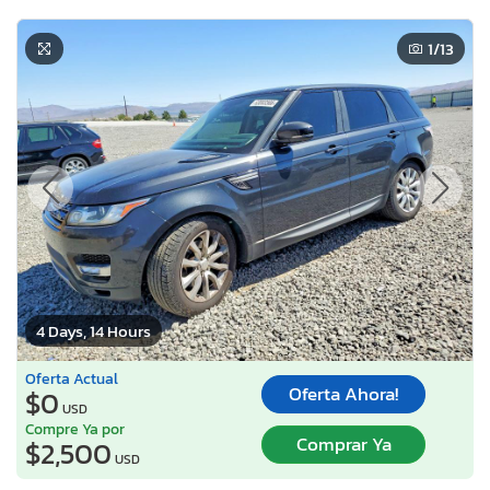
1
/13
4 Days, 14 Hours
Oferta Actual
Oferta Ahora!
$0
USD
Compre Ya por
Comprar Ya
$2,500
USD