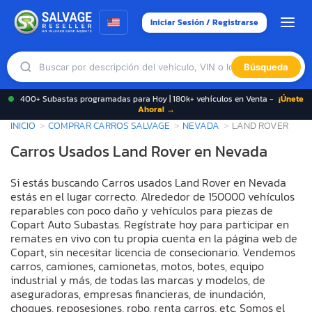
Iniciar Sesión / Registrarse
Búsqueda
400+ Subastas programadas para Hoy | 180k+ vehículos en Venta -
¡Únete
Ahora! →
INICIO
COMPRAR CARROS SALVAGE
NEVADA
LAND ROVER
Carros Usados Land Rover en Nevada
Si estás buscando Carros usados Land Rover en Nevada
estás en el lugar correcto. Alrededor de 150000 vehículos
reparables con poco daño y vehículos para piezas de
Copart Auto Subastas. Regístrate hoy para participar en
remates en vivo con tu propia cuenta en la página web de
Copart, sin necesitar licencia de consecionario. Vendemos
carros, camiones, camionetas, motos, botes, equipo
industrial y más, de todas las marcas y modelos, de
aseguradoras, empresas financieras, de inundación,
choques, reposesiones, robo, renta carros, etc. Somos el