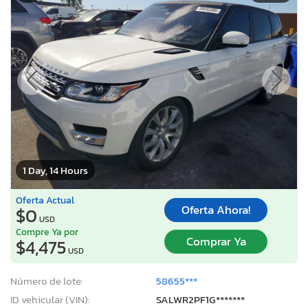
1 Day, 14 Hours
Oferta Actual
Oferta Ahora!
$0
USD
Compre Ya por
Comprar Ya
$4,475
USD
Número de lote:
58655***
ID vehicular (VIN):
SALWR2PF1G*******