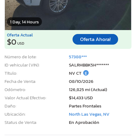
1 Day, 14 Hours
Oferta Actual
Oferta Ahora!
$0
USD
Número de lote:
57388***
ID vehicular (VIN):
SALRHBBK5H*******
Título:
NV CT
E
Fecha de Venta:
08/10/2026
Odómetro:
126,825 mi (Actual)
Valor Actual Efectivo:
$14,433 USD
Daño:
Partes Frontales
Ubicación:
North Las Vegas, NV
Status de Venta:
En Aprobación