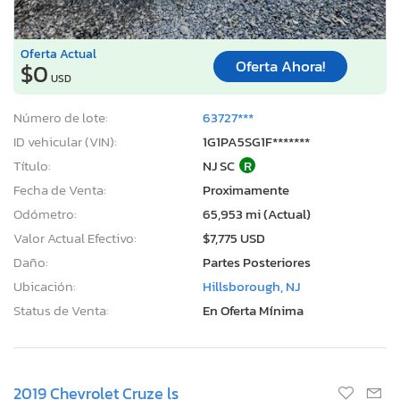
Oferta Actual
Oferta Ahora!
$0
USD
Número de lote:
63727***
ID vehicular (VIN):
1G1PA5SG1F*******
Título:
NJ SC
R
Fecha de Venta:
Proximamente
Odómetro:
65,953 mi (Actual)
Valor Actual Efectivo:
$7,775 USD
Daño:
Partes Posteriores
Ubicación:
Hillsborough, NJ
Status de Venta:
En Oferta Mínima
2019 Chevrolet Cruze ls