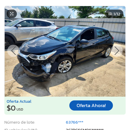
1
/12
Oferta Actual
Oferta Ahora!
$0
USD
Número de lote:
63766***
ID vehicular (VIN):
3G1BC6SM0K*******