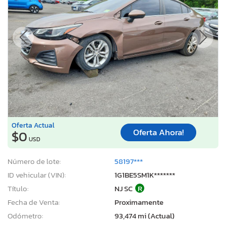
Oferta Actual
Oferta Ahora!
$0
USD
Número de lote:
58197***
ID vehicular (VIN):
1G1BE5SM1K*******
Título:
NJ SC
R
Fecha de Venta:
Proximamente
Odómetro:
93,474 mi (Actual)