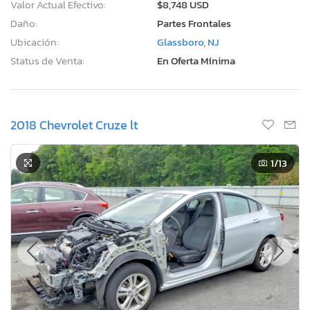
Valor Actual Efectivo:
$8,748 USD
Daño:
Partes Frontales
Ubicación:
Glassboro, NJ
Status de Venta:
En Oferta Mínima
2018 Chevrolet Cruze lt
1
/13