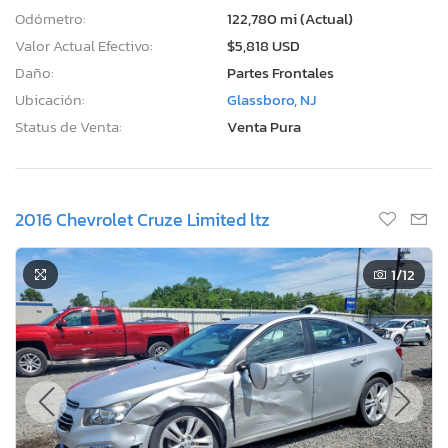
Odómetro:
122,780 mi (Actual)
Valor Actual Efectivo:
$5,818 USD
Daño:
Partes Frontales
Ubicación:
Glassboro, NJ
Status de Venta:
Venta Pura
2016 Chevrolet Cruze Limited ltz
1
/12