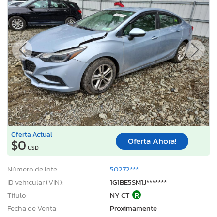
Oferta Actual
Oferta Ahora!
$0
USD
Número de lote:
50272***
ID vehicular (VIN):
1G1BE5SM1J*******
Título:
NY CT
R
Fecha de Venta:
Proximamente