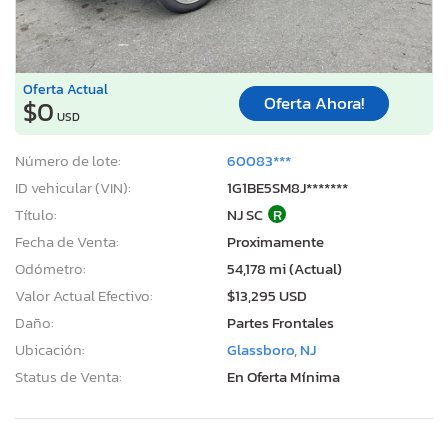
Oferta Actual
Oferta Ahora!
$0
USD
Número de lote:
60083***
ID vehicular (VIN):
1G1BE5SM8J*******
Título:
NJ SC
R
Fecha de Venta:
Proximamente
Odómetro:
54,178 mi (Actual)
Valor Actual Efectivo:
$13,295 USD
Daño:
Partes Frontales
Ubicación:
Glassboro, NJ
Status de Venta:
En Oferta Mínima