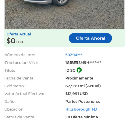
Oferta Actual
Oferta Ahora!
$0
USD
Número de lote:
53294***
ID vehicular (VIN):
1G1BE5SM9H*******
Título:
ID SC
R
Fecha de Venta:
Proximamente
Odómetro:
62,999 mi (Actual)
Valor Actual Efectivo:
$12,991 USD
Daño:
Partes Posteriores
Ubicación:
Hillsborough, NJ
Status de Venta:
En Oferta Mínima