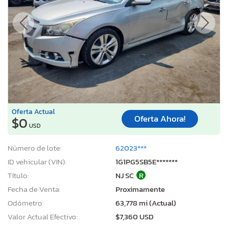
Oferta Actual
Oferta Ahora!
$0
USD
Número de lote:
62023***
ID vehicular (VIN):
1G1PG5SB5E*******
Título:
NJ SC
R
Fecha de Venta:
Proximamente
Odómetro:
63,778 mi (Actual)
Valor Actual Efectivo:
$7,360 USD