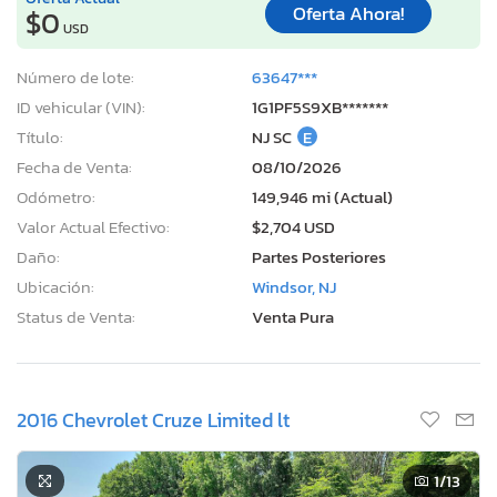
Oferta Ahora!
$0
USD
Número de lote:
63647***
ID vehicular (VIN):
1G1PF5S9XB*******
Título:
NJ SC
E
Fecha de Venta:
08/10/2026
Odómetro:
149,946 mi (Actual)
Valor Actual Efectivo:
$2,704 USD
Daño:
Partes Posteriores
Ubicación:
Windsor, NJ
Status de Venta:
Venta Pura
2016 Chevrolet Cruze Limited lt
1
/13