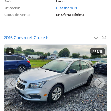
Daño:
Lado
Ubicación:
Glassboro, NJ
Status de Venta:
En Oferta Mínima
2015 Chevrolet Cruze ls
1
/13