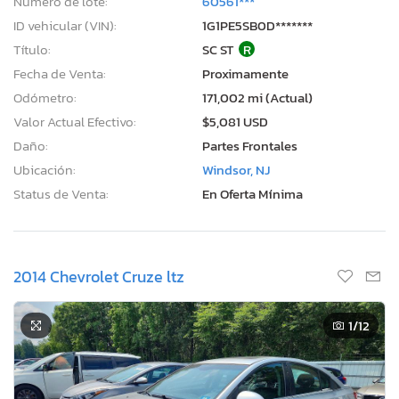
Número de lote:
60561***
ID vehicular (VIN):
1G1PE5SB0D*******
Título:
SC ST
R
Fecha de Venta:
Proximamente
Odómetro:
171,002 mi (Actual)
Valor Actual Efectivo:
$5,081 USD
Daño:
Partes Frontales
Ubicación:
Windsor, NJ
Status de Venta:
En Oferta Mínima
2014 Chevrolet Cruze ltz
1
/12