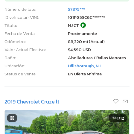
Número de lote:
57875***
ID vehicular (VIN):
1G1PG5SC6C*******
Título:
NJ CT
R
Fecha de Venta:
Proximamente
Odómetro:
88,320 mi (Actual)
Valor Actual Efectivo:
$4,590 USD
Daño:
Abolladuras / Rallas Menores
Ubicación:
Hillsborough, NJ
Status de Venta:
En Oferta Mínima
2019 Chevrolet Cruze lt
1
/12