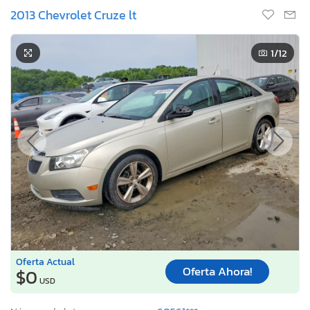
2013 Chevrolet Cruze lt
1
/12
Oferta Actual
Oferta Ahora!
$0
USD