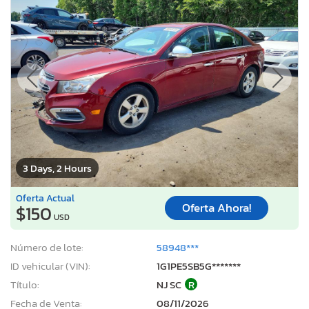
3 Days, 2 Hours
Oferta Actual
Oferta Ahora!
$150
USD
Número de lote:
58948***
ID vehicular (VIN):
1G1PE5SB5G*******
Título:
NJ SC
R
Fecha de Venta:
08/11/2026