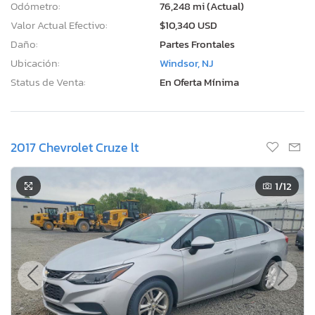
Odómetro:
76,248 mi (Actual)
Valor Actual Efectivo:
$10,340 USD
Daño:
Partes Frontales
Ubicación:
Windsor, NJ
Status de Venta:
En Oferta Mínima
2017 Chevrolet Cruze lt
1
/12