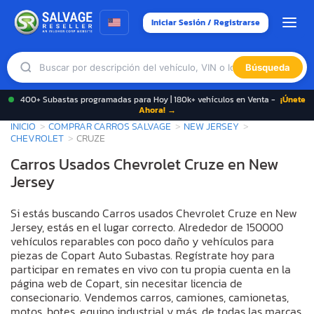
Iniciar Sesión / Registrarse
Búsqueda
400+ Subastas programadas para Hoy | 180k+ vehículos en Venta -
¡Únete
Ahora! →
INICIO
COMPRAR CARROS SALVAGE
NEW JERSEY
CHEVROLET
CRUZE
Carros Usados Chevrolet Cruze en New
Jersey
Si estás buscando Carros usados Chevrolet Cruze en New
Jersey, estás en el lugar correcto. Alrededor de 150000
vehículos reparables con poco daño y vehículos para
piezas de Copart Auto Subastas. Regístrate hoy para
participar en remates en vivo con tu propia cuenta en la
página web de Copart, sin necesitar licencia de
consecionario. Vendemos carros, camiones, camionetas,
motos, botes, equipo industrial y más, de todas las marcas