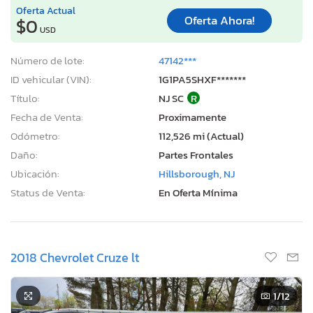
Oferta Actual
Oferta Ahora!
$0
USD
Número de lote:
47142***
ID vehicular (VIN):
1G1PA5SHXF*******
Título:
NJ SC
R
Fecha de Venta:
Proximamente
Odómetro:
112,526 mi (Actual)
Daño:
Partes Frontales
Ubicación:
Hillsborough, NJ
Status de Venta:
En Oferta Mínima
2018 Chevrolet Cruze lt
1
/12