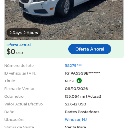
2 Days, 2 Hours
Oferta Actual
Oferta Ahora!
$0
USD
Número de lote:
58279***
ID vehicular (VIN):
1G1PA5SG9E*******
Título:
NJ SC
R
Fecha de Venta:
08/10/2026
Odómetro:
155,064 mi (Actual)
Valor Actual Efectivo:
$3,642 USD
Daño:
Partes Posteriores
Ubicación:
Windsor, NJ
Status de Venta:
Venta Pura