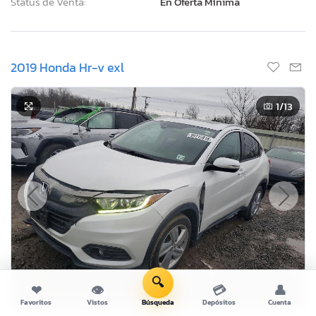
Status de Venta:
En Oferta Mínima
2019 Honda Hr-v exl
1
/13
🔍
❤
👁
💳
👤
Favoritos
Vistos
Búsqueda
Depósitos
Cuenta