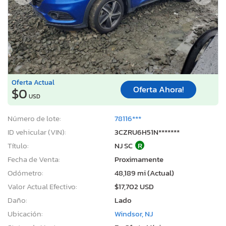
Oferta Actual
Oferta Ahora!
$0
USD
Número de lote:
78116***
ID vehicular (VIN):
3CZRU6H51N*******
Título:
NJ SC
R
Fecha de Venta:
Proximamente
Odómetro:
48,189 mi (Actual)
Valor Actual Efectivo:
$17,702 USD
Daño:
Lado
Ubicación:
Windsor, NJ