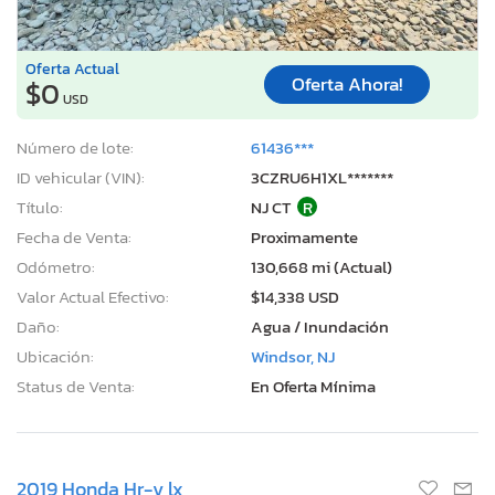
Oferta Actual
Oferta Ahora!
$0
USD
Número de lote:
61436***
ID vehicular (VIN):
3CZRU6H1XL*******
Título:
NJ CT
R
Fecha de Venta:
Proximamente
Odómetro:
130,668 mi (Actual)
Valor Actual Efectivo:
$14,338 USD
Daño:
Agua / Inundación
Ubicación:
Windsor, NJ
Status de Venta:
En Oferta Mínima
2019 Honda Hr-v lx