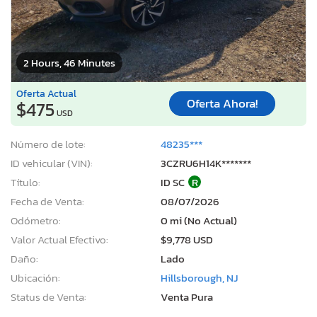
2 Hours, 46 Minutes
Oferta Actual
Oferta Ahora!
$475
USD
Número de lote:
48235***
ID vehicular (VIN):
3CZRU6H14K*******
Título:
ID SC
R
Fecha de Venta:
08/07/2026
Odómetro:
0 mi (No Actual)
Valor Actual Efectivo:
$9,778 USD
Daño:
Lado
Ubicación:
Hillsborough, NJ
Status de Venta:
Venta Pura