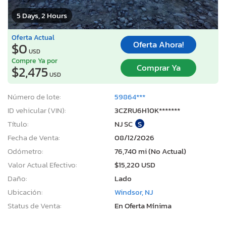
5 Days, 2 Hours
Oferta Actual
Oferta Ahora!
$0
USD
Compre Ya por
Comprar Ya
$2,475
USD
Número de lote:
59864***
ID vehicular (VIN):
3CZRU6H10K*******
Título:
NJ SC
S
Fecha de Venta:
08/12/2026
Odómetro:
76,740 mi (No Actual)
Valor Actual Efectivo:
$15,220 USD
Daño:
Lado
Ubicación:
Windsor, NJ
Status de Venta:
En Oferta Mínima