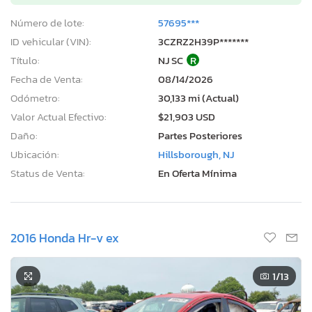
Número de lote:
57695***
ID vehicular (VIN):
3CZRZ2H39P*******
Título:
NJ SC
R
Fecha de Venta:
08/14/2026
Odómetro:
30,133 mi (Actual)
Valor Actual Efectivo:
$21,903 USD
Daño:
Partes Posteriores
Ubicación:
Hillsborough, NJ
Status de Venta:
En Oferta Mínima
2016 Honda Hr-v ex
1
/13