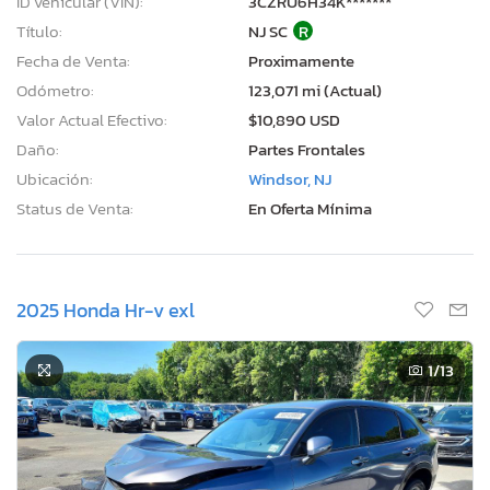
ID vehicular (VIN):
3CZRU6H34K*******
Título:
NJ SC
R
Fecha de Venta:
Proximamente
Odómetro:
123,071 mi (Actual)
Valor Actual Efectivo:
$10,890 USD
Daño:
Partes Frontales
Ubicación:
Windsor, NJ
Status de Venta:
En Oferta Mínima
2025 Honda Hr-v exl
1
/13