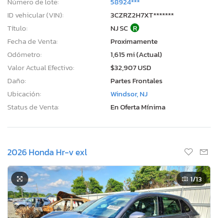
Número de lote:
58924***
ID vehicular (VIN):
3CZRZ2H7XT*******
Título:
NJ SC
R
Fecha de Venta:
Proximamente
Odómetro:
1,615 mi (Actual)
Valor Actual Efectivo:
$32,907 USD
Daño:
Partes Frontales
Ubicación:
Windsor, NJ
Status de Venta:
En Oferta Mínima
2026 Honda Hr-v exl
1
/13