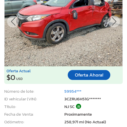
Oferta Actual
Oferta Ahora!
$0
USD
Número de lote:
59954***
ID vehicular (VIN):
3CZRU6H51G*******
Título:
NJ SC
R
Fecha de Venta:
Proximamente
Odómetro:
258,971 mi (No Actual)