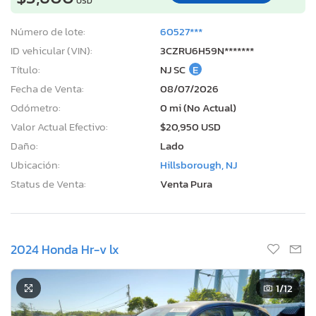
USD
Número de lote:
60527***
ID vehicular (VIN):
3CZRU6H59N*******
Título:
NJ SC
E
Fecha de Venta:
08/07/2026
Odómetro:
0 mi (No Actual)
Valor Actual Efectivo:
$20,950 USD
Daño:
Lado
Ubicación:
Hillsborough, NJ
Status de Venta:
Venta Pura
2024 Honda Hr-v lx
1
/12