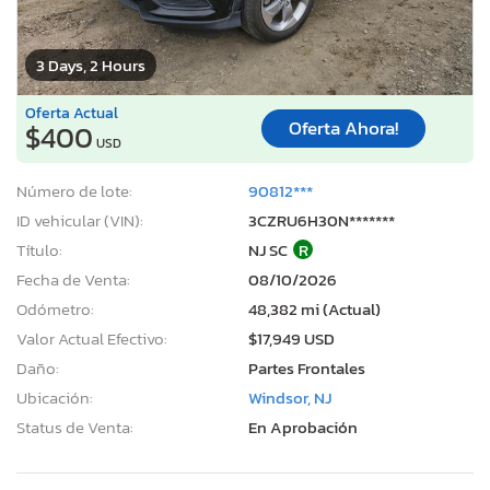
3 Days, 2 Hours
Oferta Actual
Oferta Ahora!
$400
USD
Número de lote:
90812***
ID vehicular (VIN):
3CZRU6H30N*******
Título:
NJ SC
R
Fecha de Venta:
08/10/2026
Odómetro:
48,382 mi (Actual)
Valor Actual Efectivo:
$17,949 USD
Daño:
Partes Frontales
Ubicación:
Windsor, NJ
Status de Venta:
En Aprobación