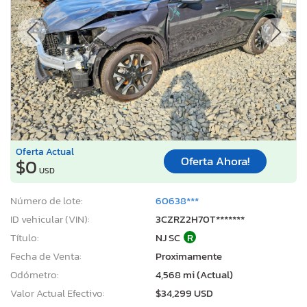
Oferta Actual
Oferta Ahora!
$0
USD
Número de lote:
60638***
ID vehicular (VIN):
3CZRZ2H70T*******
Título:
NJ SC
R
Fecha de Venta:
Proximamente
Odómetro:
4,568 mi (Actual)
Valor Actual Efectivo:
$34,299 USD