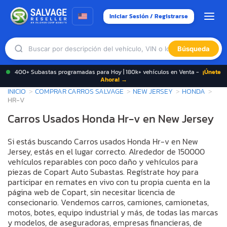
Iniciar Sesión / Registrarse
Búsqueda
400+ Subastas programadas para Hoy | 180k+ vehículos en Venta -
¡Únete
Ahora! →
INICIO
COMPRAR CARROS SALVAGE
NEW JERSEY
HONDA
HR-V
Carros Usados Honda Hr-v en New Jersey
Si estás buscando Carros usados Honda Hr-v en New
Jersey, estás en el lugar correcto. Alrededor de 150000
vehículos reparables con poco daño y vehículos para
piezas de Copart Auto Subastas. Regístrate hoy para
participar en remates en vivo con tu propia cuenta en la
página web de Copart, sin necesitar licencia de
consecionario. Vendemos carros, camiones, camionetas,
motos, botes, equipo industrial y más, de todas las marcas
y modelos, de aseguradoras, empresas financieras, de