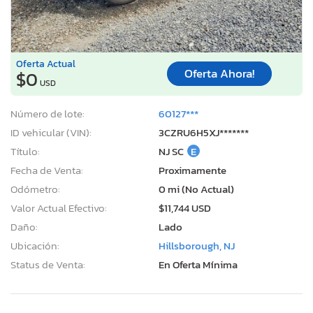
Oferta Actual
Oferta Ahora!
$0
USD
Número de lote:
60127***
ID vehicular (VIN):
3CZRU6H5XJ*******
Título:
NJ SC
E
Fecha de Venta:
Proximamente
Odómetro:
0 mi (No Actual)
Valor Actual Efectivo:
$11,744 USD
Daño:
Lado
Ubicación:
Hillsborough, NJ
Status de Venta:
En Oferta Mínima