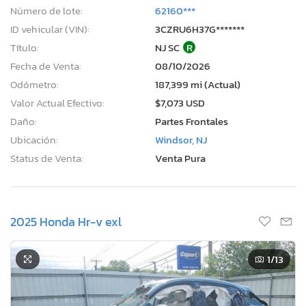
Número de lote:
62160***
ID vehicular (VIN):
3CZRU6H37G*******
Título:
NJ SC
R
Fecha de Venta:
08/10/2026
Odómetro:
187,399 mi (Actual)
Valor Actual Efectivo:
$7,073 USD
Daño:
Partes Frontales
Ubicación:
Windsor, NJ
Status de Venta:
Venta Pura
2025 Honda Hr-v exl
1
/13