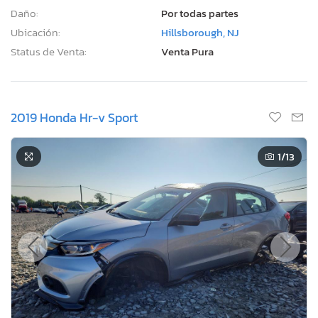
Daño:
Por todas partes
Ubicación:
Hillsborough, NJ
Status de Venta:
Venta Pura
2019 Honda Hr-v Sport
1
/13