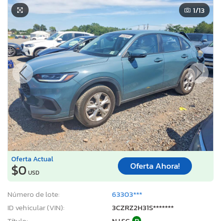
1
/13
Oferta Actual
Oferta Ahora!
$0
USD
Número de lote:
63303***
ID vehicular (VIN):
3CZRZ2H31S*******
Título:
NJ SC
R