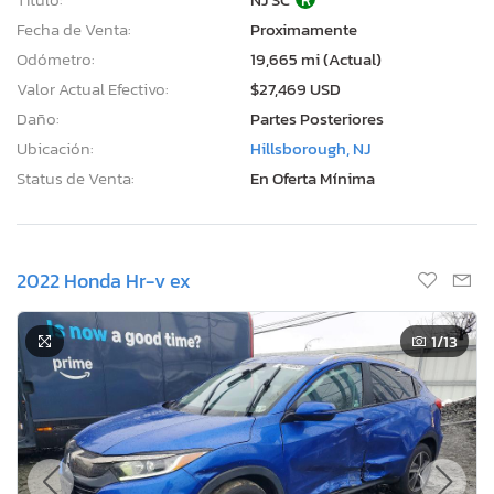
Fecha de Venta:
Proximamente
Odómetro:
19,665 mi (Actual)
Valor Actual Efectivo:
$27,469 USD
Daño:
Partes Posteriores
Ubicación:
Hillsborough, NJ
Status de Venta:
En Oferta Mínima
2022 Honda Hr-v ex
1
/13