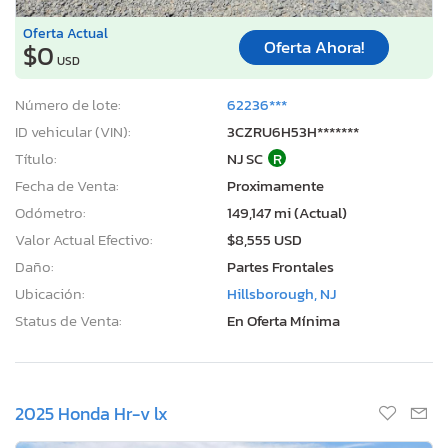
Oferta Actual
Oferta Ahora!
$0
USD
Número de lote:
62236***
ID vehicular (VIN):
3CZRU6H53H*******
Título:
NJ SC
R
Fecha de Venta:
Proximamente
Odómetro:
149,147 mi (Actual)
Valor Actual Efectivo:
$8,555 USD
Daño:
Partes Frontales
Ubicación:
Hillsborough, NJ
Status de Venta:
En Oferta Mínima
2025 Honda Hr-v lx