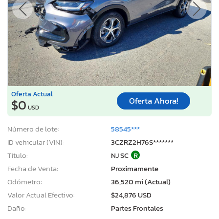
Oferta Actual
Oferta Ahora!
$0
USD
Número de lote:
58545***
ID vehicular (VIN):
3CZRZ2H76S*******
Título:
NJ SC
R
Fecha de Venta:
Proximamente
Odómetro:
36,520 mi (Actual)
Valor Actual Efectivo:
$24,876 USD
Daño:
Partes Frontales