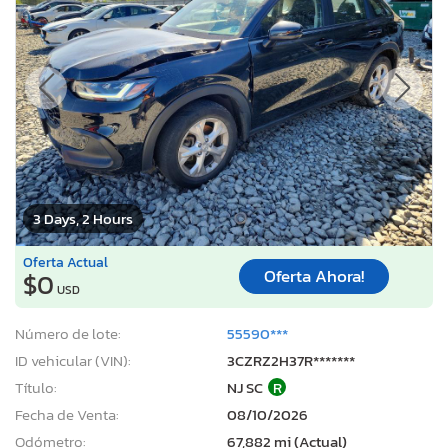
3 Days, 2 Hours
Oferta Actual
Oferta Ahora!
$0
USD
Número de lote:
55590***
ID vehicular (VIN):
3CZRZ2H37R*******
Título:
NJ SC
R
Fecha de Venta:
08/10/2026
Odómetro:
67,882 mi (Actual)