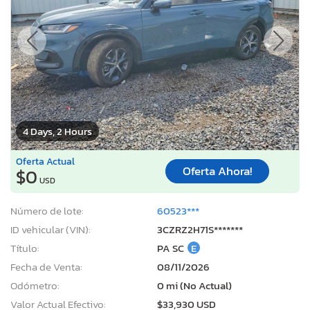
4 Days, 2 Hours
Oferta Actual
Oferta Ahora!
$0
USD
Número de lote:
60523***
ID vehicular (VIN):
3CZRZ2H71S*******
Título:
PA SC
E
Fecha de Venta:
08/11/2026
Odómetro:
0 mi (No Actual)
Valor Actual Efectivo:
$33,930 USD