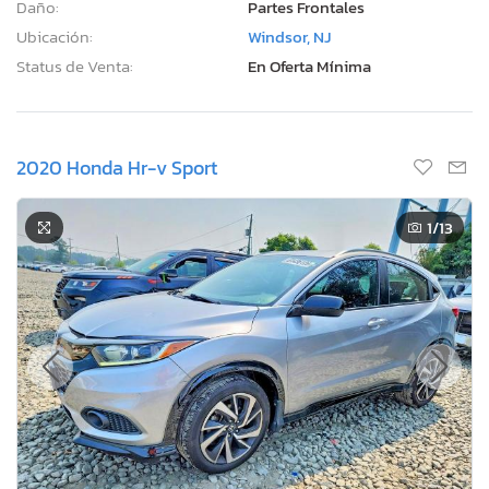
Daño:
Partes Frontales
Ubicación:
Windsor, NJ
Status de Venta:
En Oferta Mínima
2020 Honda Hr-v Sport
1
/13