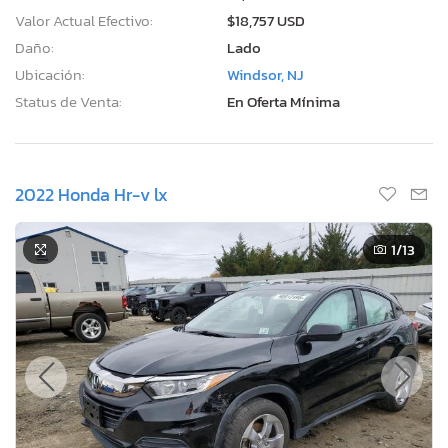
Valor Actual Efectivo:
$18,757 USD
Daño:
Lado
Ubicación:
Windsor, NJ
Status de Venta:
En Oferta Mínima
2022 Honda Hr-v lx
1
/13