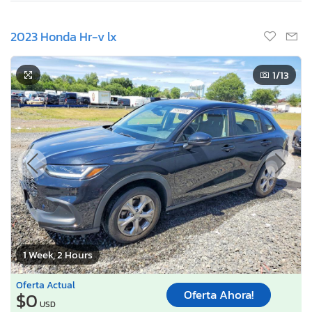
2023 Honda Hr-v lx
1
/13
1 Week, 2 Hours
Oferta Actual
Oferta Ahora!
$0
USD