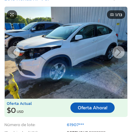
1
/13
Oferta Actual
Oferta Ahora!
$0
USD
Número de lote:
61907***