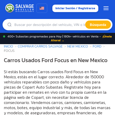
Iniciar Sesión / Registrarse
Búsqueda
400+ Subastas programadas para Hoy | 180k+ vehículos en Venta -
¡Únete
Ahora! →
INICIO
COMPRAR CARROS SALVAGE
NEW MEXICO
FORD
FOCUS
Carros Usados Ford Focus en New Mexico
Si estás buscando Carros usados Ford Focus en New
Mexico, estás en el lugar correcto. Alrededor de 150000
vehículos reparables con poco daño y vehículos para
piezas de Copart Auto Subastas. Regístrate hoy para
participar en remates en vivo con tu propia cuenta en la
página web de Copart, sin necesitar licencia de
consecionario. Vendemos carros, camiones, camionetas,
motos, botes, equipo industrial y más, de todas las marcas
y modelos, de aseguradoras, empresas financieras, de