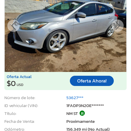
Oferta Actual
Oferta Ahora!
$0
USD
Número de lote:
53627***
ID vehicular (VIN):
1FADP3N20E*******
Título:
NM ST
R
Fecha de Venta:
Proximamente
Odómetro:
156,349 mi (No Actual)