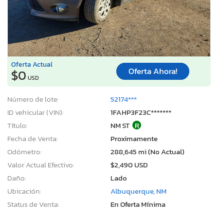
Oferta Actual
Oferta Ahora!
$0
USD
Número de lote:
52174***
ID vehicular (VIN):
1FAHP3F23C*******
Título:
NM ST
R
Fecha de Venta:
Proximamente
Odómetro:
288,645 mi (No Actual)
Valor Actual Efectivo:
$2,490 USD
Daño:
Lado
Ubicación:
Albuquerque, NM
Status de Venta:
En Oferta Mínima