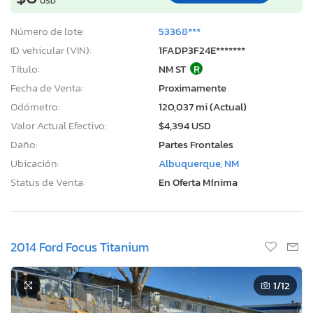
USD
Número de lote:
53368***
ID vehicular (VIN):
1FADP3F24E*******
Título:
NM ST
R
Fecha de Venta:
Proximamente
Odómetro:
120,037 mi (Actual)
Valor Actual Efectivo:
$4,394 USD
Daño:
Partes Frontales
Ubicación:
Albuquerque, NM
Status de Venta:
En Oferta Mínima
2014 Ford Focus Titanium
1
/12