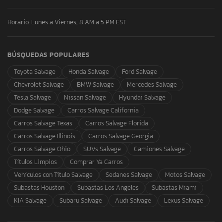
Horario: Lunes a Viernes, 8 AM a 5 PM EST
BÚSQUEDAS POPULARES
Toyota Salvage
Honda Salvage
Ford Salvage
Chevrolet Salvage
BMW Salvage
Mercedes Salvage
Tesla Salvage
Nissan Salvage
Hyundai Salvage
Dodge Salvage
Carros Salvage California
Carros Salvage Texas
Carros Salvage Florida
Carros Salvage Illinois
Carros Salvage Georgia
Carros Salvage Ohio
SUVs Salvage
Camiones Salvage
Títulos Limpios
Comprar Ya Carros
Vehículos con Título Salvage
Sedanes Salvage
Motos Salvage
Subastas Houston
Subastas Los Angeles
Subastas Miami
KIA Salvage
Subaru Salvage
Audi Salvage
Lexus Salvage