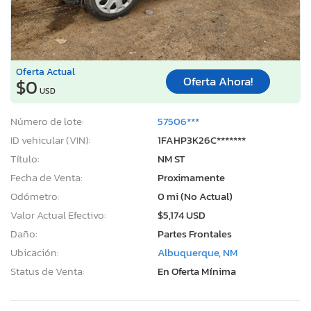
Oferta Actual
Oferta Ahora!
$0
USD
Número de lote:
57506***
ID vehicular (VIN):
1FAHP3K26C*******
Título:
NM ST
Fecha de Venta:
Proximamente
Odómetro:
0 mi (No Actual)
Valor Actual Efectivo:
$5,174 USD
Daño:
Partes Frontales
Ubicación:
Albuquerque, NM
Status de Venta:
En Oferta Mínima