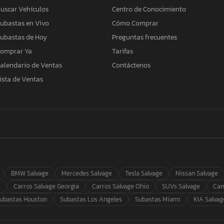
uscar Vehículos
Centro de Conocimiento
ubastas en Vivo
Cómo Comprar
ubastas de Hoy
Preguntas frecuentes
omprar Ya
Tarifas
alendario de Ventas
Contáctenos
ista de Ventas
BMW Salvage
Mercedes Salvage
Tesla Salvage
Nissan Salvage
s
Carros Salvage Georgia
Carros Salvage Ohio
SUVs Salvage
Cam
ubastas Houston
Subastas Los Angeles
Subastas Miami
KIA Salvag