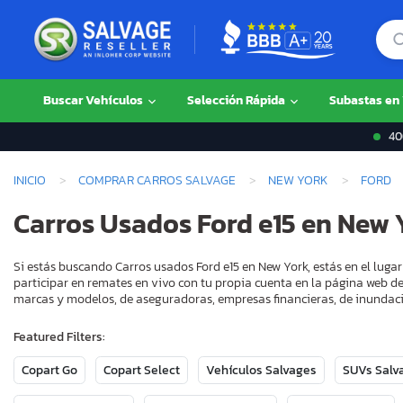
Buscar Vehículos
Selección Rápida
Subastas en
400
INICIO
COMPRAR CARROS SALVAGE
NEW YORK
FORD
Carros Usados Ford e15 en New 
Si estás buscando Carros usados Ford e15 en New York, estás en el lug
participar en remates en vivo con tu propia cuenta en la página web de
marcas y modelos, de aseguradoras, empresas financieras, de inundaci
Featured Filters:
Copart Go
Copart Select
Vehículos Salvages
SUVs Salv