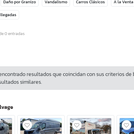
Daño por Granizo
Vandalismo
Carros Clásicos
A la Venta
 llegadas
de 0 entradas
ncontrado resultados que coincidan con sus criterios de
ultados similares.
lvage