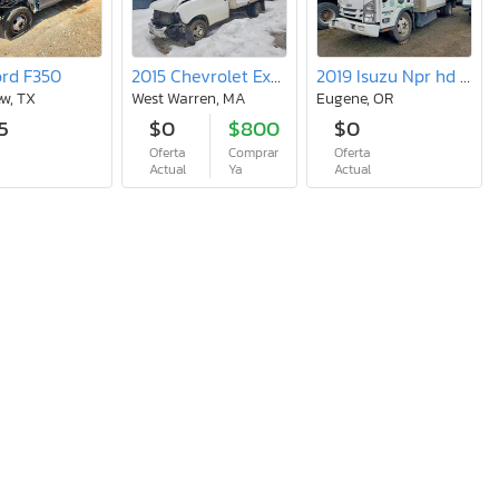
ord F350
2015 Chevrolet Express G3500
2019 Isuzu Npr hd Flatbed Truck
w, TX
West Warren, MA
Eugene, OR
5
$0
$800
$0
Oferta
Comprar
Oferta
l
Actual
Ya
Actual