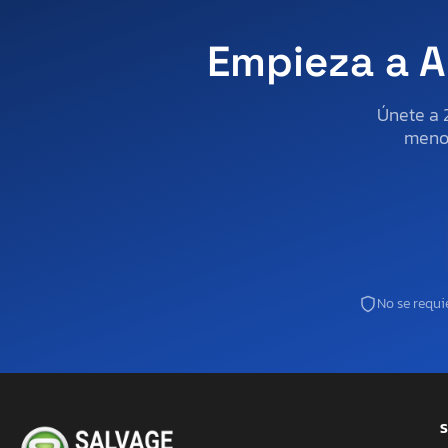
Empieza a A
Únete a 
menos
No se requie
S