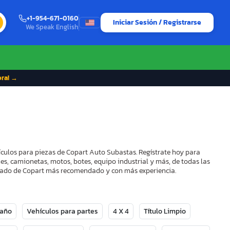
+1-954-671-0160
Iniciar Sesión / Registrarse
We Speak English
ora! →
ículos para piezas de Copart Auto Subastas. Regístrate hoy para
es, camionetas, motos, botes, equipo industrial y más, de todas las
strado de Copart más recomendado y con más experiencia.
Daño
Vehículos para partes
4 X 4
Título Limpio