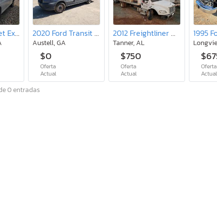
2020 Chevrolet Express G2500
2020 Ford Transit T-250
2012 Freightliner M2 106 Medium Duty
1995 F
A
Austell, GA
Tanner, AL
Longvie
$0
$750
$67
Oferta
Oferta
Oferta
Actual
Actual
Actua
de 0 entradas