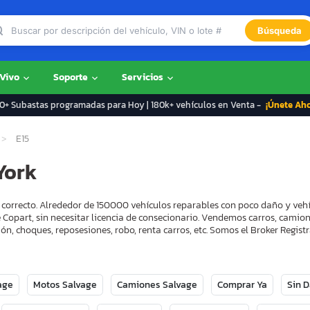
Búsqueda
 Vivo
Soporte
Servicios
+ Subastas programadas para Hoy | 180k+ vehículos en Venta -
¡Únete Ah
E15
York
ar correcto. Alrededor de 150000 vehículos reparables con poco daño y veh
 Copart, sin necesitar licencia de consecionario. Vendemos carros, camion
ón, choques, reposesiones, robo, renta carros, etc. Somos el Broker Regi
age
Motos Salvage
Camiones Salvage
Comprar Ya
Sin 