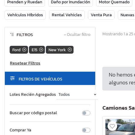
Prenden y Ruedan
Daño por Inundación
Motor Quemado
Vehículos Híbridos
Rental Vehicles
Venta Pura
Nuevas
Mostrando 1 a 25 
FILTROS
−
Ocultar filtro
Ford
E15
New York
No hemos e
FILTROS DE VEHÍCULOS
algunos res
Lotes Recién Agregados
Camiones Sa
Buscar por código postal
Comprar Ya