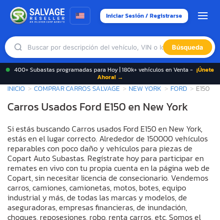
Iniciar Sesión / Registrarse
Búsqueda
400+ Subastas programadas para Hoy | 180k+ vehículos en Venta -
¡Únete
Ahora! →
INICIO
COMPRAR CARROS SALVAGE
NEW YORK
FORD
E150
Carros Usados Ford E150 en New York
Si estás buscando Carros usados Ford E150 en New York,
estás en el lugar correcto. Alrededor de 150000 vehículos
reparables con poco daño y vehículos para piezas de
Copart Auto Subastas. Regístrate hoy para participar en
remates en vivo con tu propia cuenta en la página web de
Copart, sin necesitar licencia de consecionario. Vendemos
carros, camiones, camionetas, motos, botes, equipo
industrial y más, de todas las marcas y modelos, de
aseguradoras, empresas financieras, de inundación,
choques, reposesiones, robo, renta carros, etc. Somos el