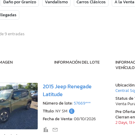
Daño por Granizo
Vandalismo
Carros Clásicos
A la Venta
 llegadas
de 9 entradas
IMAGEN
INFORMACIÓN DEL LOTE
INFORMAC
VEHÍCULO
Ubicación
2015 Jeep Renegade
Central Sq
Latitude
Status de
Número de lote:
57669***
Venta Pur
Título:
NY SM
E
Pre Ofert
Cierran en
Fecha de Venta:
08/10/2026
2 Days, 13