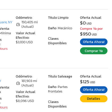
:
Odómetro:
Titulo Limpio
Oferta Actual
$0
uare, NY
150,405 mi
USD
(Actual)
Daño:
Mecánico
 Venta:
Compre Ya por
$950
 Mínima
Valor Actual
USD
Efectivo:
Сlaves
as
Oferta Ahora!
$3,100 USD
Disponibles
:
 Hours
Comprar Ya
:
Odómetro:
Titulo Salvaage
Oferta Actual
$125
Y
181,903 mi
USD
(Actual)
Daño:
Partes
 Venta:
Oferta Ahora!
Frontales
a
Valor Actual
Efectivo:
as
Detalles
$8,096 USD
Сlaves
:
Disponibles
 Hours