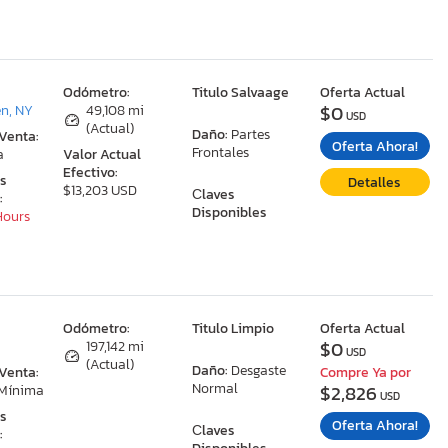
:
Odómetro:
Titulo Salvaage
Oferta Actual
$0
n, NY
49,108 mi
USD
(Actual)
Daño:
Partes
 Venta:
Oferta Ahora!
Frontales
a
Valor Actual
Efectivo:
as
Detalles
$13,203 USD
Сlaves
:
Disponibles
 Hours
:
Odómetro:
Titulo Limpio
Oferta Actual
$0
197,142 mi
USD
(Actual)
Daño:
Desgaste
 Venta:
Compre Ya por
Normal
$2,826
 Mínima
USD
as
Oferta Ahora!
Сlaves
: