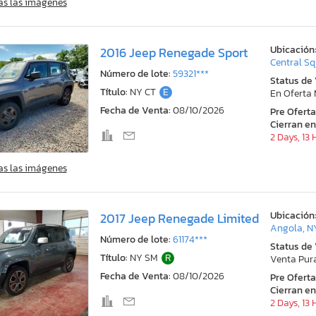
as las imágenes
Ubicación
2016 Jeep Renegade Sport
Central Sq
Número de lote:
59321***
Status de
Título:
NY CT
E
En Oferta
Fecha de Venta:
08/10/2026
Pre Ofert
Cierran en
2 Days, 13
as las imágenes
Ubicación
2017 Jeep Renegade Limited
Angola, N
Número de lote:
61174***
Status de
Título:
NY SM
R
Venta Pur
Fecha de Venta:
08/10/2026
Pre Ofert
Cierran en
2 Days, 13