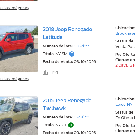
as las imágenes
Ubicación
2018 Jeep Renegade
Brookhave
Latitude
Status de
Número de lote:
62671***
Venta Pur
Título:
NY SM
E
Pre Ofert
Cierran en
Fecha de Venta:
08/10/2026
2 Days, 13
as las imágenes
Ubicación
2015 Jeep Renegade
Leroy, NY
Trailhawk
Status de
Número de lote:
63441***
En Oferta
Título:
NY CT
R
Pre Ofert
Cierran en
Fecha de Venta:
08/10/2026