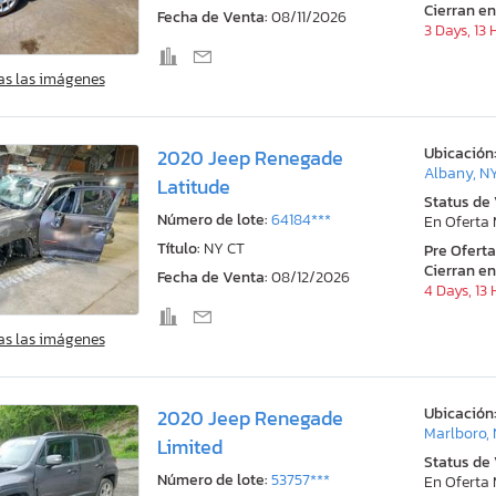
Cierran en
Fecha de Venta:
08/11/2026
3 Days, 13
as las imágenes
Ubicación
2020 Jeep Renegade
Albany, N
Latitude
Status de
Número de lote:
64184***
En Oferta
Título:
NY CT
Pre Ofert
Cierran en
Fecha de Venta:
08/12/2026
4 Days, 13
as las imágenes
Ubicación
2020 Jeep Renegade
Marlboro,
Limited
Status de
Número de lote:
53757***
En Oferta