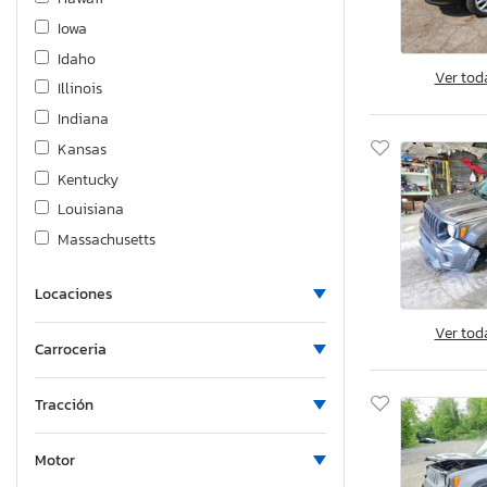
Iowa
Idaho
Ver tod
Illinois
Indiana
Kansas
Kentucky
Louisiana
Massachusetts
Maryland
Locaciones
Maine
Michigan
Ver tod
Carroceria
Minnesota
Missouri
Tracción
Mississippi
Montana
Motor
North Carolina