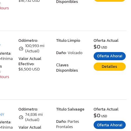
$16,732 USD
Disponibles
:
 Hours
:
Odómetro:
Titulo Limpio
Oferta Actual
$0
Y
100,993 mi
USD
(Actual)
Daño:
Volcado
 Venta:
Oferta Ahora!
 Mínima
Valor Actual
Efectivo:
Сlaves
as
Detalles
$6,500 USD
Disponibles
:
 Hours
:
Odómetro:
Titulo Salvaage
Oferta Actual
$0
 NY
74,836 mi
USD
(Actual)
Daño:
Partes
 Venta:
Oferta Ahora!
Frontales
 Mínima
Valor Actual