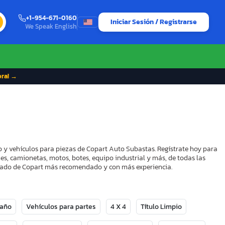
+1-954-671-0160
Iniciar Sesión / Registrarse
We Speak English
ora! →
o y vehículos para piezas de Copart Auto Subastas. Regístrate hoy para
es, camionetas, motos, botes, equipo industrial y más, de todas las
strado de Copart más recomendado y con más experiencia.
Daño
Vehículos para partes
4 X 4
Título Limpio