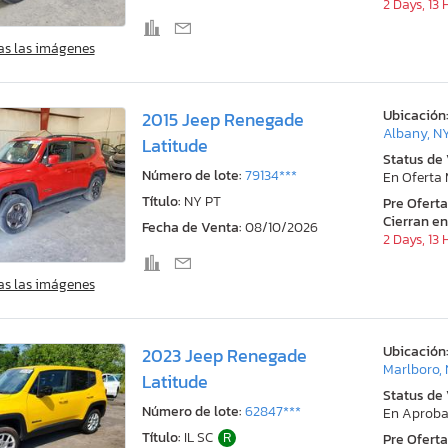
2 Days, 13
as las imágenes
Ubicación
2015 Jeep Renegade
Albany, N
Latitude
Status de
Número de lote:
79134***
En Oferta
Título:
NY PT
Pre Ofert
Cierran en
Fecha de Venta:
08/10/2026
2 Days, 13
as las imágenes
Ubicación
2023 Jeep Renegade
Marlboro,
Latitude
Status de
Número de lote:
62847***
En Aproba
Título:
IL SC
R
Pre Ofert