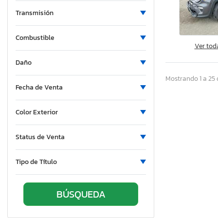
North Dakota
Transmisión
Nebraska
Combustible
New Hampshire
Ver tod
New Jersey
Daño
New Mexico
Mostrando 1 a 25 
Nevada
Fecha de Venta
New York
Ohio
Color Exterior
Oklahoma
Oregon
Status de Venta
Pennsylvania
South Carolina
Tipo de Título
South Dakota
Tennessee
Texas
Utah