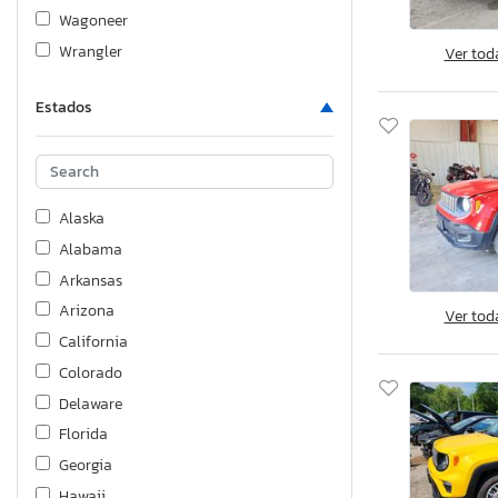
Wagoneer
Wrangler
Ver tod
Estados
Alaska
Alabama
Arkansas
Arizona
Ver tod
California
Colorado
Delaware
Florida
Georgia
Hawaii