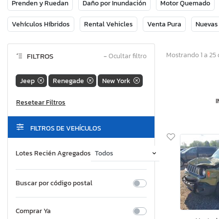
Prenden y Ruedan
Daño por Inundación
Motor Quemado
Vehículos Híbridos
Rental Vehicles
Venta Pura
Nuevas
Mostrando 1 a 25 
FILTROS
−
Ocultar filtro
Jeep
Renegade
New York
FILTROS DE VEHÍCULOS
Lotes Recién Agregados
Buscar por código postal
Comprar Ya