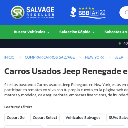
Buscar Vehículos
Selección Rápida
Subastas en
400
INICIO
COMPRAR CARROS SALVAGE
NEW YORK
JEEP
Carros Usados Jeep Renegade e
Si estás buscando Carros usados Jeep Renegade en New York, estás en e
participar en remates en vivo con tu propia cuenta en la página web de
marcas y modelos, de aseguradoras, empresas financieras, de inundaci
Featured Filters:
Copart Go
Copart Select
Vehículos Salvages
SUVs Salv