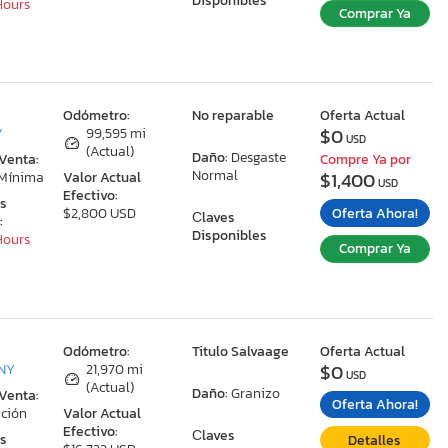
Disponibles
 Hours
Comprar Ya
:
Odómetro:
No reparable
Oferta Actual
$0
Y
99,595 mi
USD
(Actual)
Daño:
Desgaste
 Venta:
Compre Ya por
Normal
$1,400
 Mínima
Valor Actual
USD
Efectivo:
as
Oferta Ahora!
$2,800 USD
Сlaves
:
Disponibles
 Hours
Comprar Ya
:
Odómetro:
Titulo Salvaage
Oferta Actual
$0
 NY
21,970 mi
USD
(Actual)
Daño:
Granizo
 Venta:
Oferta Ahora!
ción
Valor Actual
Efectivo:
Сlaves
as
Detalles