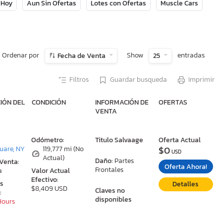
 Hoy
Aun Sin Ofertas
Lotes con Ofertas
Muscle Cars
Ordenar por
Show
entradas
Fecha de Venta
25
Filtros
Guardar busqueda
Imprimir
IÓN DEL
CONDICIÓN
INFORMACIÓN DE
OFERTAS
VENTA
:
Odómetro:
Titulo Salvaage
Oferta Actual
$0
uare, NY
119,777 mi (No
USD
Actual)
Daño:
Partes
 Venta:
Oferta Ahora!
Frontales
a
Valor Actual
Efectivo:
as
Detalles
$8,409 USD
Claves no
:
disponibles
 Hours