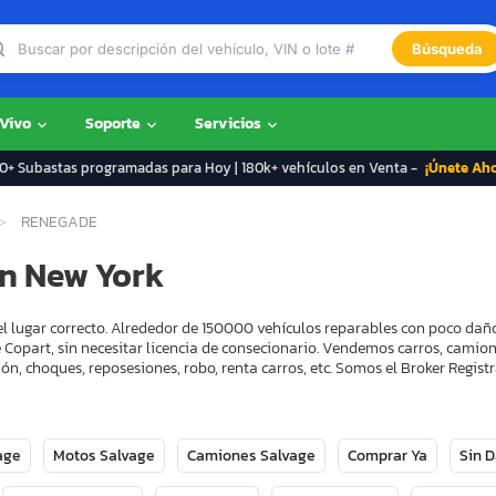
Búsqueda
 Vivo
Soporte
Servicios
+ Subastas programadas para Hoy | 180k+ vehículos en Venta -
¡Únete Ah
RENEGADE
n New York
l lugar correcto. Alrededor de 150000 vehículos reparables con poco dañ
 Copart, sin necesitar licencia de consecionario. Vendemos carros, camion
ón, choques, reposesiones, robo, renta carros, etc. Somos el Broker Regi
age
Motos Salvage
Camiones Salvage
Comprar Ya
Sin 