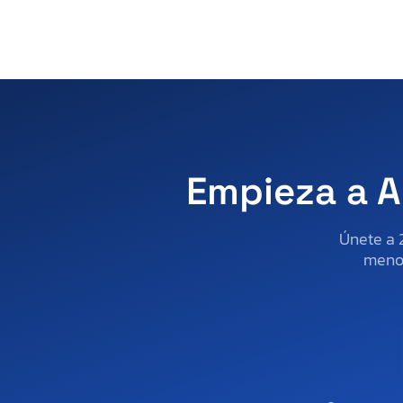
Virginia
Vermont
Washington
Wisconsin
West Virginia
Empieza a A
Únete a 
menos