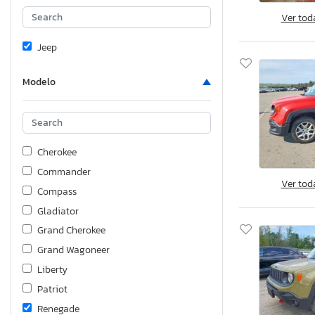
Ver tod
Jeep
Modelo
Cherokee
Commander
Ver tod
Compass
Gladiator
Grand Cherokee
Grand Wagoneer
Liberty
Patriot
Renegade