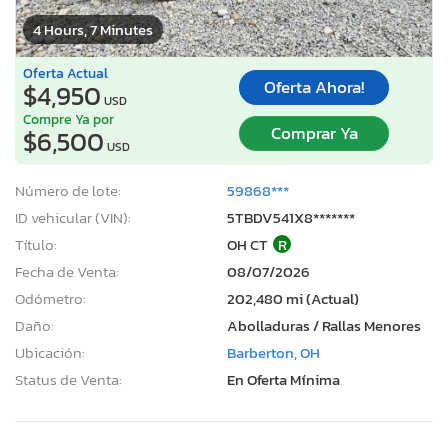
4 Hours, 7 Minutes
Oferta Actual
Oferta Ahora!
$4,950
USD
Compre Ya por
Comprar Ya
$6,500
USD
Número de lote:
59868***
ID vehicular (VIN):
5TBDV541X8*******
Título:
OH CT
R
Fecha de Venta:
08/07/2026
Odómetro:
202,480 mi (Actual)
Daño:
Abolladuras / Rallas Menores
Ubicación:
Barberton, OH
Status de Venta:
En Oferta Mínima