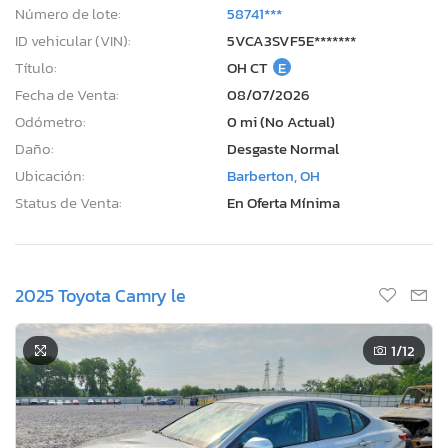
Número de lote:
58741***
ID vehicular (VIN):
5VCA3SVF5E*******
Título:
OH CT
E
Fecha de Venta:
08/07/2026
Odómetro:
0 mi (No Actual)
Daño:
Desgaste Normal
Ubicación:
Barberton, OH
Status de Venta:
En Oferta Mínima
2025 Toyota Camry le
1
/12