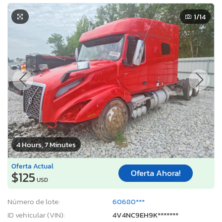
1
/14
4 Hours, 7 Minutes
Oferta Actual
Oferta Ahora!
$125
USD
Número de lote:
60680***
ID vehicular (VIN):
4V4NC9EH9K*******