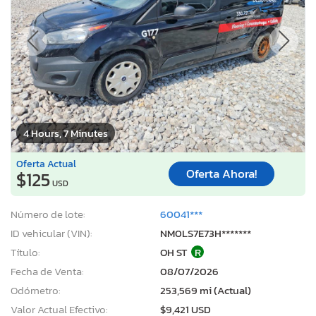
4 Hours, 7 Minutes
Oferta Actual
Oferta Ahora!
$125
USD
Número de lote:
60041***
ID vehicular (VIN):
NM0LS7E73H*******
Título:
OH ST
R
Fecha de Venta:
08/07/2026
Odómetro:
253,569 mi (Actual)
Valor Actual Efectivo:
$9,421 USD