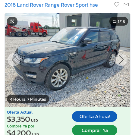
2016 Land Rover Range Rover Sport hse
1
/13
4 Hours, 7 Minutes
Oferta Actual
Oferta Ahora!
$3,350
USD
Compre Ya por
Comprar Ya
$4,200
USD