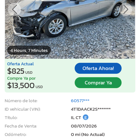
4 Hours, 7 Minutes
Oferta Actual
Oferta Ahora!
$825
USD
Compre Ya por
Comprar Ya
$13,500
USD
Número de lote:
60577***
ID vehicular (VIN):
4T1DAACK2S*******
Título:
IL CT
E
Fecha de Venta:
08/07/2026
Odómetro:
0 mi (No Actual)