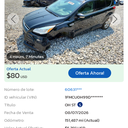
4 Hours, 7 Minutes
Oferta Actual
Oferta Ahora!
$80
USD
Número de lote:
60631***
ID vehicular (VIN):
1FMCU0H99D*******
Título:
OH ST
S
Fecha de Venta:
08/07/2026
Odómetro:
151,487 mi (Actual)
Valor Actual Efectivo:
$5,701 USD