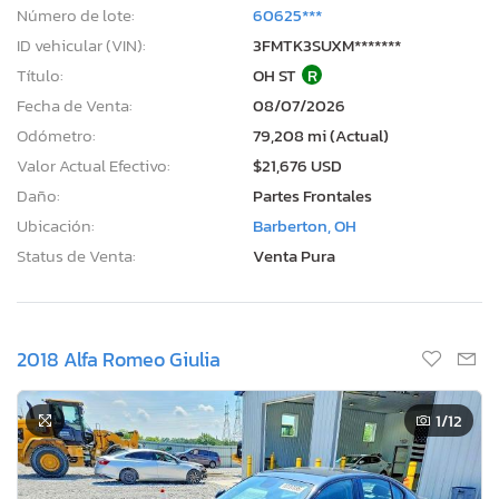
Número de lote:
60625***
ID vehicular (VIN):
3FMTK3SUXM*******
Título:
OH ST
R
Fecha de Venta:
08/07/2026
Odómetro:
79,208 mi (Actual)
Valor Actual Efectivo:
$21,676 USD
Daño:
Partes Frontales
Ubicación:
Barberton, OH
Status de Venta:
Venta Pura
2018 Alfa Romeo Giulia
1
/12