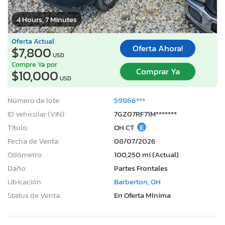
4 Hours, 7 Minutes
Oferta Actual
Oferta Ahora!
$7,800
USD
Compre Ya por
Comprar Ya
$10,000
USD
Número de lote:
59866***
ID vehicular (VIN):
7GZ07RF71M*******
Título:
OH CT
E
Fecha de Venta:
08/07/2026
Odómetro:
100,250 mi (Actual)
Daño:
Partes Frontales
Ubicación:
Barberton, OH
Status de Venta:
En Oferta Mínima