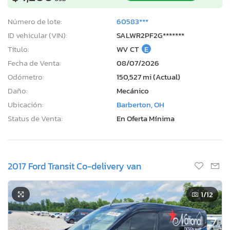
Número de lote:
60583***
ID vehicular (VIN):
SALWR2PF2G*******
Título:
WV CT
E
Fecha de Venta:
08/07/2026
Odómetro:
150,527 mi (Actual)
Daño:
Mecánico
Ubicación:
Barberton, OH
Status de Venta:
En Oferta Mínima
2017 Ford Transit Co-delivery van
1
/12