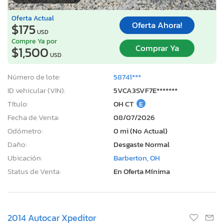
Oferta Actual
Oferta Ahora!
$175
USD
Compre Ya por
Comprar Ya
$1,500
USD
Número de lote:
58741***
ID vehicular (VIN):
5VCA3SVF7E*******
Título:
OH CT
E
Fecha de Venta:
08/07/2026
Odómetro:
0 mi (No Actual)
Daño:
Desgaste Normal
Ubicación:
Barberton, OH
Status de Venta:
En Oferta Mínima
2014 Autocar Xpeditor