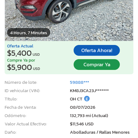
4 Hours, 7 Minutes
Oferta Actual
Oferta Ahora!
$5,400
USD
Compre Ya por
Comprar Ya
$5,900
USD
Número de lote:
59888***
ID vehicular (VIN):
KM8J3CA23J*******
Título:
OH CT
E
Fecha de Venta:
08/07/2026
Odómetro:
132,793 mi (Actual)
Valor Actual Efectivo:
$11,546 USD
Daño:
Abolladuras / Rallas Menores