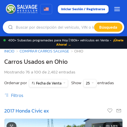
Iniciar Sesión / Registrarse
Búsqueda
400+ Subastas programadas para Hoy | 180k+ vehículos en Venta -
¡Únete
Ahora! →
INICIO
COMPRAR CARROS SALVAGE
OHIO
Carros Usados en Ohio
Mostrando 76 a 100 de 2,482 entradas
Ordenar por
Show
entradas
Fecha de Venta
25
Filtros
2017 Honda Civic ex
1
/12