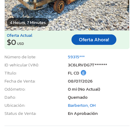
4 Hours, 7 Minutes
Oferta Actual
Oferta Ahora!
$0
USD
Número de lote:
59315***
ID vehicular (VIN):
3C6LRVDG7T*******
Título:
FL CD
E
Fecha de Venta:
08/07/2026
Odómetro:
0 mi (No Actual)
Daño:
Quemado
Ubicación:
Barberton, OH
Status de Venta:
En Aprobación