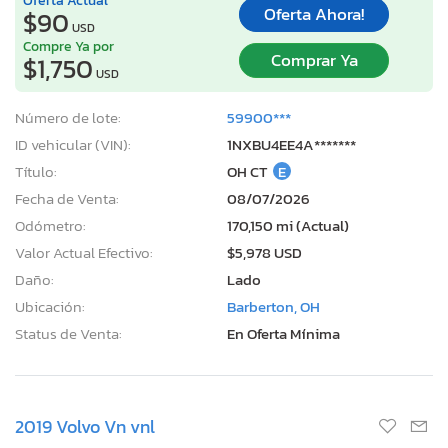
Oferta Ahora!
$90
USD
Compre Ya por
Comprar Ya
$1,750
USD
Número de lote:
59900***
ID vehicular (VIN):
1NXBU4EE4A*******
Título:
OH CT
E
Fecha de Venta:
08/07/2026
Odómetro:
170,150 mi (Actual)
Valor Actual Efectivo:
$5,978 USD
Daño:
Lado
Ubicación:
Barberton, OH
Status de Venta:
En Oferta Mínima
2019 Volvo Vn vnl