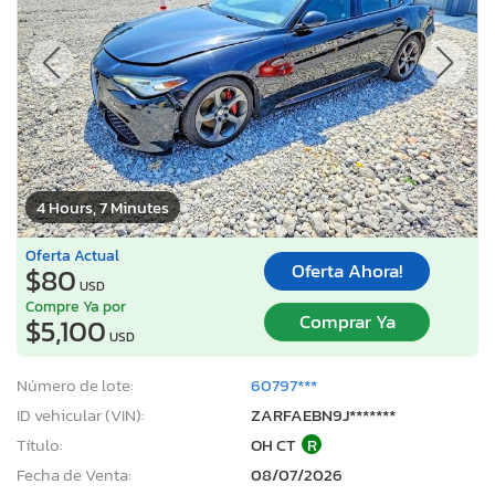
4 Hours, 7 Minutes
Oferta Actual
Oferta Ahora!
$80
USD
Compre Ya por
Comprar Ya
$5,100
USD
Número de lote:
60797***
ID vehicular (VIN):
ZARFAEBN9J*******
Título:
OH CT
R
Fecha de Venta:
08/07/2026