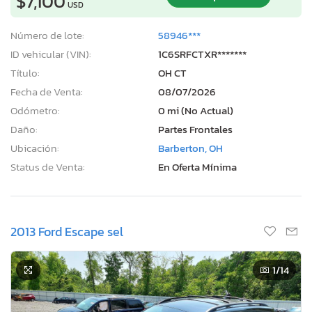
$7,100
USD
Número de lote:
58946***
ID vehicular (VIN):
1C6SRFCTXR*******
Título:
OH CT
Fecha de Venta:
08/07/2026
Odómetro:
0 mi (No Actual)
Daño:
Partes Frontales
Ubicación:
Barberton, OH
Status de Venta:
En Oferta Mínima
2013 Ford Escape sel
1
/14