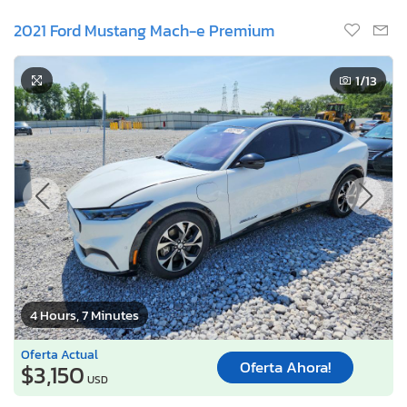
2021 Ford Mustang Mach-e Premium
1
/13
4 Hours, 7 Minutes
Oferta Actual
Oferta Ahora!
$3,150
USD