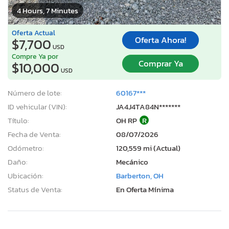
4 Hours, 7 Minutes
Oferta Actual
Oferta Ahora!
$7,700
USD
Compre Ya por
Comprar Ya
$10,000
USD
Número de lote:
60167***
ID vehicular (VIN):
JA4J4TA84N*******
Título:
OH RP
R
Fecha de Venta:
08/07/2026
Odómetro:
120,559 mi (Actual)
Daño:
Mecánico
Ubicación:
Barberton, OH
Status de Venta:
En Oferta Mínima