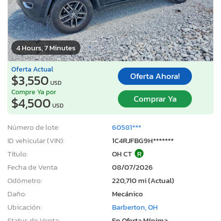
4 Hours, 7 Minutes
Oferta Actual
Oferta Ahora!
$3,550
USD
Compre Ya por
Comprar Ya
$4,500
USD
Número de lote:
60581***
ID vehicular (VIN):
1C4RJFBG9H*******
Título:
OH CT
R
Fecha de Venta:
08/07/2026
Odómetro:
220,710 mi (Actual)
Daño:
Mecánico
Ubicación:
Barberton, OH
Status de Venta:
En Oferta Mínima