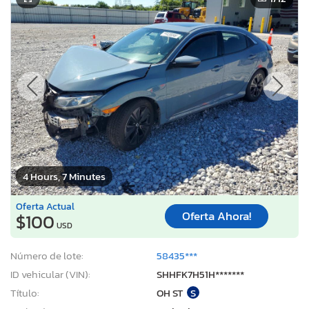
4 Hours, 7 Minutes
Oferta Actual
Oferta Ahora!
$100
USD
Número de lote:
58435***
ID vehicular (VIN):
SHHFK7H51H*******
Título:
OH ST
S