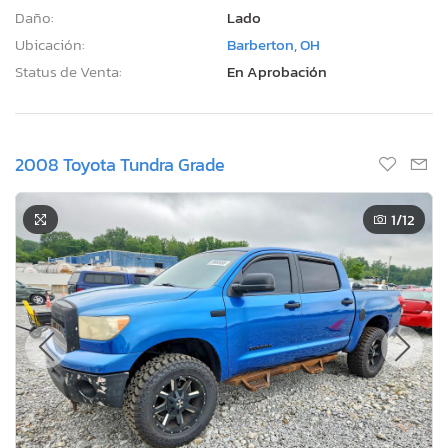
Daño:
Lado
Ubicación:
Barberton, OH
Status de Venta:
En Aprobación
2008 Toyota Tundra Grade
1
/12