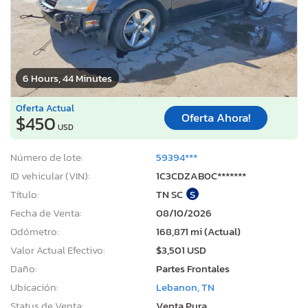
6 Hours, 44 Minutes
Oferta Actual
Oferta Ahora!
$450
USD
Número de lote:
59394***
ID vehicular (VIN):
1C3CDZAB0C*******
Título:
TN SC
S
Fecha de Venta:
08/10/2026
Odómetro:
168,871 mi (Actual)
Valor Actual Efectivo:
$3,501 USD
Daño:
Partes Frontales
Ubicación:
Lebanon, TN
Status de Venta:
Venta Pura