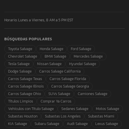
Horario: Lunes a Viernes, 8 AM a 5 PM EST
BÚSQUEDAS POPULARES
Toyota Salvage
Honda Salvage
Ford Salvage
Chevrolet Salvage
BMW Salvage
Mercedes Salvage
Tesla Salvage
Nissan Salvage
Hyundai Salvage
Dodge Salvage
Carros Salvage California
Carros Salvage Texas
Carros Salvage Florida
Carros Salvage Illinois
Carros Salvage Georgia
Carros Salvage Ohio
SUVs Salvage
Camiones Salvage
Títulos Limpios
Comprar Ya Carros
Vehículos con Título Salvage
Sedanes Salvage
Motos Salvage
Subastas Houston
Subastas Los Angeles
Subastas Miami
KIA Salvage
Subaru Salvage
Audi Salvage
Lexus Salvage