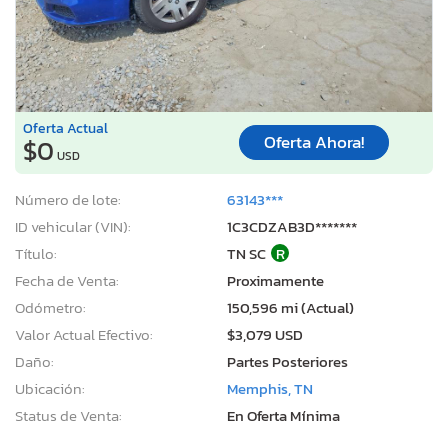
Oferta Actual
Oferta Ahora!
$0
USD
Número de lote:
63143***
ID vehicular (VIN):
1C3CDZAB3D*******
Título:
TN SC
R
Fecha de Venta:
Proximamente
Odómetro:
150,596 mi (Actual)
Valor Actual Efectivo:
$3,079 USD
Daño:
Partes Posteriores
Ubicación:
Memphis, TN
Status de Venta:
En Oferta Mínima