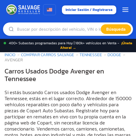
Iniciar Sesión / Registrarse
Búsqueda
400+ Subastas programadas para Hoy | 180k+ vehículos en Venta -
¡Únete
Ahora! →
INICIO
COMPRAR CARROS SALVAGE
TENNESSEE
DODGE
AVENGER
Carros Usados Dodge Avenger en
Tennessee
Si estás buscando Carros usados Dodge Avenger en
Tennessee, estás en el lugar correcto. Alrededor de 150000
vehículos reparables con poco daño y vehículos para
piezas de Copart Auto Subastas. Regístrate hoy para
participar en remates en vivo con tu propia cuenta en la
página web de Copart, sin necesitar licencia de
consecionario. Vendemos carros, camiones, camionetas,
motos, botes, equipo industrial y más, de todas las marcas