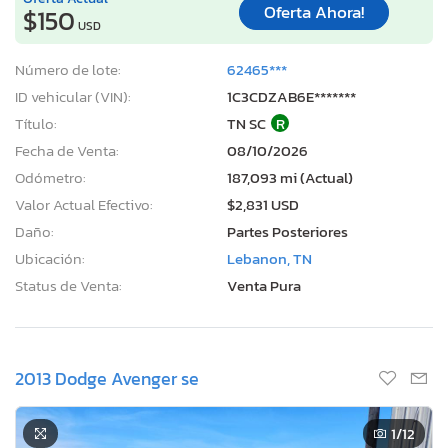
Oferta Ahora!
$150
USD
Número de lote:
62465***
ID vehicular (VIN):
1C3CDZAB6E*******
Título:
TN SC
R
Fecha de Venta:
08/10/2026
Odómetro:
187,093 mi (Actual)
Valor Actual Efectivo:
$2,831 USD
Daño:
Partes Posteriores
Ubicación:
Lebanon, TN
Status de Venta:
Venta Pura
2013 Dodge Avenger se
1
/12