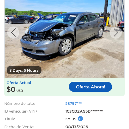
3 Days, 6 Hours
Oferta Actual
Oferta Ahora!
$0
USD
Número de lote:
53797***
ID vehicular (VIN):
1C3CDZAG5D*******
Título:
KY BS
E
Fecha de Venta:
08/13/2026