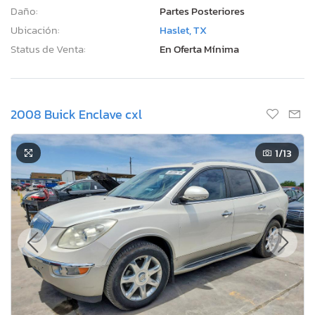
Daño:
Partes Posteriores
Ubicación:
Haslet, TX
Status de Venta:
En Oferta Mínima
2008 Buick Enclave cxl
1
/13