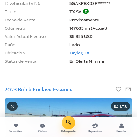
ID vehicular (VIN):
5GAKRBKD3F*******
Título:
TX SV
R
Fecha de Venta:
Proximamente
Odómetro:
147,635 mi (Actual)
Valor Actual Efectivo:
$6,855 USD
Daño:
Lado
Ubicación:
Taylor, TX
Status de Venta:
En Oferta Mínima
2023 Buick Enclave Essence
1
/13
🔍
❤
👁
💳
👤
Favoritos
Vistos
Búsqueda
Depósitos
Cuenta