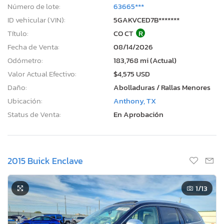
Número de lote:
63665***
ID vehicular (VIN):
5GAKVCED7B*******
Título:
CO CT
R
Fecha de Venta:
08/14/2026
Odómetro:
183,768 mi (Actual)
Valor Actual Efectivo:
$4,575 USD
Daño:
Abolladuras / Rallas Menores
Ubicación:
Anthony, TX
Status de Venta:
En Aprobación
2015 Buick Enclave
1
/13