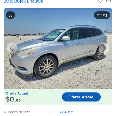
2015 Buick Enclave
1
/13
Oferta Actual
Oferta Ahora!
$0
USD
Número de lote:
59149***