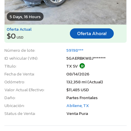
5 Days, 16 Hours
Oferta Actual
Oferta Ahora!
$0
USD
Número de lote:
59198***
ID vehicular (VIN):
5GAERBKW8J*******
Título:
TX SV
R
Fecha de Venta:
08/14/2026
Odómetro:
132,358 mi (Actual)
Valor Actual Efectivo:
$11,485 USD
Daño:
Partes Frontales
Ubicación:
Abilene, TX
Status de Venta:
Venta Pura