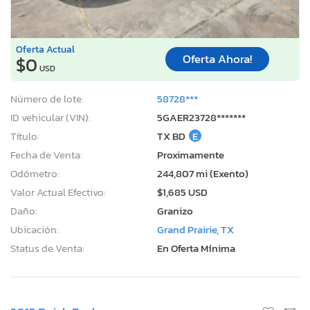
Oferta Actual
Oferta Ahora!
$0
USD
Número de lote:
58728***
ID vehicular (VIN):
5GAER23728*******
Título:
TX BD
E
Fecha de Venta:
Proximamente
Odómetro:
244,807 mi (Exento)
Valor Actual Efectivo:
$1,685 USD
Daño:
Granizo
Ubicación:
Grand Prairie, TX
Status de Venta:
En Oferta Mínima