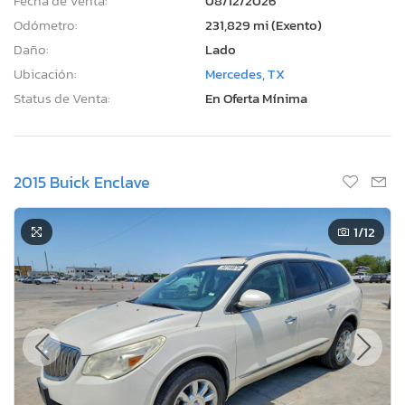
Fecha de Venta:
08/12/2026
Odómetro:
231,829 mi (Exento)
Daño:
Lado
Ubicación:
Mercedes, TX
Status de Venta:
En Oferta Mínima
2015 Buick Enclave
1
/12