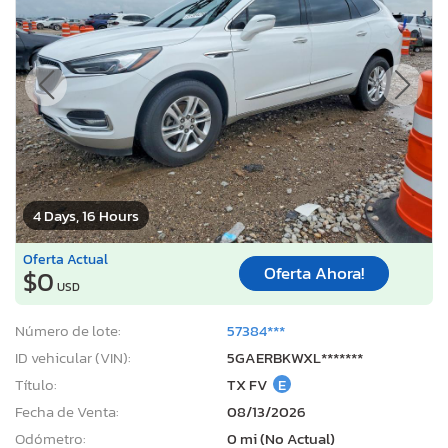
4 Days, 16 Hours
Oferta Actual
Oferta Ahora!
$0
USD
Número de lote:
57384***
ID vehicular (VIN):
5GAERBKWXL*******
Título:
TX FV
E
Fecha de Venta:
08/13/2026
Odómetro:
0 mi (No Actual)