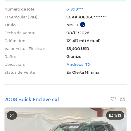
Número de lote:
61399***
ID vehicular (VIN):
5GAKRDED6C*******
Título:
NM CT
S
Fecha de Venta:
08/12/2026
Odómetro:
121,417 mi (Actual)
Valor Actual Efectivo:
$5,400 USD
Daño:
Granizo
Ubicación:
Andrews, TX
Status de Venta:
En Oferta Mínima
2008 Buick Enclave cxl
1
/13