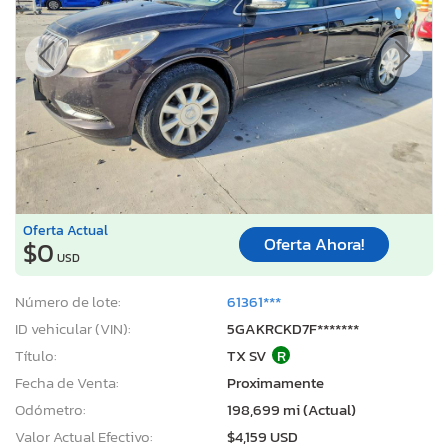
Oferta Actual
Oferta Ahora!
$0
USD
Número de lote:
61361***
ID vehicular (VIN):
5GAKRCKD7F*******
Título:
TX SV
R
Fecha de Venta:
Proximamente
Odómetro:
198,699 mi (Actual)
Valor Actual Efectivo:
$4,159 USD