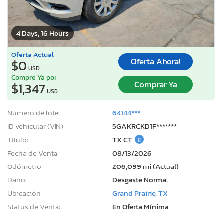
4 Days, 16 Hours
Oferta Actual
Oferta Ahora!
$0
USD
Compre Ya por
Comprar Ya
$1,347
USD
Número de lote:
64144***
ID vehicular (VIN):
5GAKRCKD1F*******
Título:
TX CT
E
Fecha de Venta:
08/13/2026
Odómetro:
206,099 mi (Actual)
Daño:
Desgaste Normal
Ubicación:
Grand Prairie, TX
Status de Venta:
En Oferta Mínima