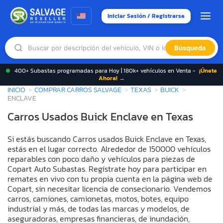
Iniciar Sesión / Registrarse
Búsqueda
400+ Subastas programadas para Hoy | 180k+ vehículos en Venta -
¡Únete
Ahora! →
INICIO
COMPRAR CARROS SALVAGE
TEXAS
BUICK
ENCLAVE
Carros Usados Buick Enclave en Texas
Si estás buscando Carros usados Buick Enclave en Texas,
estás en el lugar correcto. Alrededor de 150000 vehículos
reparables con poco daño y vehículos para piezas de
Copart Auto Subastas. Regístrate hoy para participar en
remates en vivo con tu propia cuenta en la página web de
Copart, sin necesitar licencia de consecionario. Vendemos
carros, camiones, camionetas, motos, botes, equipo
industrial y más, de todas las marcas y modelos, de
aseguradoras, empresas financieras, de inundación,