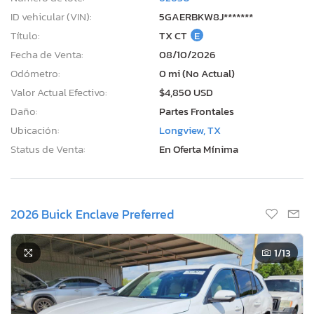
ID vehicular (VIN):
5GAERBKW8J*******
Título:
TX CT
E
Fecha de Venta:
08/10/2026
Odómetro:
0 mi (No Actual)
Valor Actual Efectivo:
$4,850 USD
Daño:
Partes Frontales
Ubicación:
Longview, TX
Status de Venta:
En Oferta Mínima
2026 Buick Enclave Preferred
1
/13