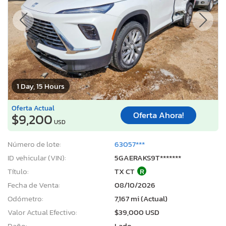
1 Day, 15 Hours
Oferta Actual
Oferta Ahora!
$9,200
USD
Número de lote:
63057***
ID vehicular (VIN):
5GAERAKS9T*******
Título:
TX CT
R
Fecha de Venta:
08/10/2026
Odómetro:
7,167 mi (Actual)
Valor Actual Efectivo:
$39,000 USD
Daño:
Lado