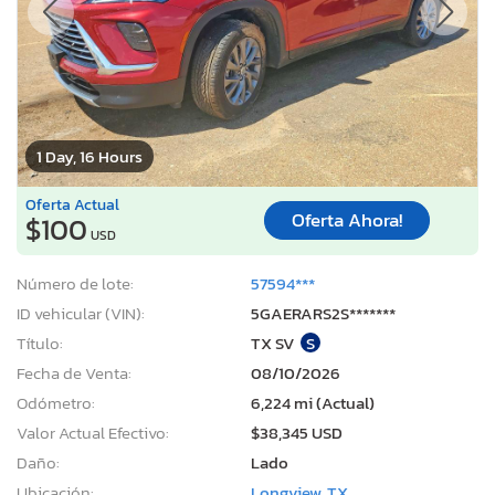
1 Day, 16 Hours
Oferta Actual
Oferta Ahora!
$100
USD
Número de lote:
57594***
ID vehicular (VIN):
5GAERARS2S*******
Título:
TX SV
S
Fecha de Venta:
08/10/2026
Odómetro:
6,224 mi (Actual)
Valor Actual Efectivo:
$38,345 USD
Daño:
Lado
Ubicación:
Longview, TX