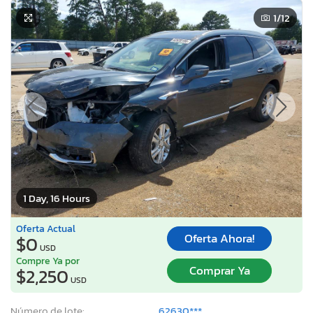
1
/12
1 Day, 16 Hours
Oferta Actual
Oferta Ahora!
$0
USD
Compre Ya por
Comprar Ya
$2,250
USD
Número de lote:
62630***