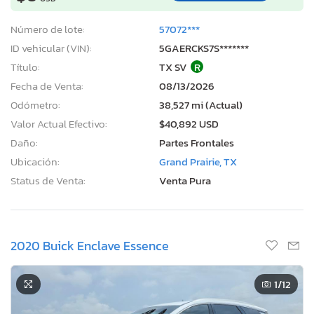
Número de lote:
57072***
ID vehicular (VIN):
5GAERCKS7S*******
Título:
TX SV
R
Fecha de Venta:
08/13/2026
Odómetro:
38,527 mi (Actual)
Valor Actual Efectivo:
$40,892 USD
Daño:
Partes Frontales
Ubicación:
Grand Prairie, TX
Status de Venta:
Venta Pura
2020 Buick Enclave Essence
1
/12