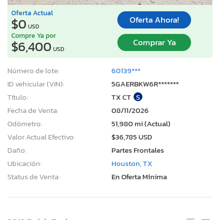
Oferta Actual
Oferta Ahora!
$0
USD
Compre Ya por
Comprar Ya
$6,400
USD
Número de lote:
60139***
ID vehicular (VIN):
5GAERBKW6R*******
Título:
TX CT
S
Fecha de Venta:
08/11/2026
Odómetro:
51,980 mi (Actual)
Valor Actual Efectivo:
$36,785 USD
Daño:
Partes Frontales
Ubicación:
Houston, TX
Status de Venta:
En Oferta Mínima