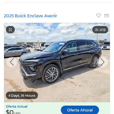
2025 Buick Enclave Avenir
1
/13
4 Days, 16 Hours
Oferta Actual
Oferta Ahora!
$0
USD