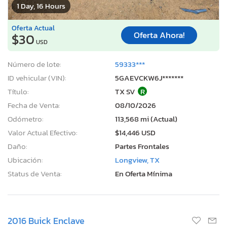
1 Day, 16 Hours
Oferta Actual
Oferta Ahora!
$30
USD
Número de lote:
59333***
ID vehicular (VIN):
5GAEVCKW6J*******
Título:
TX SV
R
Fecha de Venta:
08/10/2026
Odómetro:
113,568 mi (Actual)
Valor Actual Efectivo:
$14,446 USD
Daño:
Partes Frontales
Ubicación:
Longview, TX
Status de Venta:
En Oferta Mínima
2016 Buick Enclave