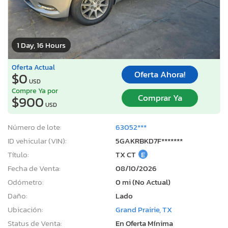
1 Day, 16 Hours
Oferta Actual
Oferta Ahora!
$0
USD
Compre Ya por
Comprar Ya
$900
USD
Número de lote:
63052***
ID vehicular (VIN):
5GAKRBKD7F*******
Título:
TX CT
E
Fecha de Venta:
08/10/2026
Odómetro:
0 mi (No Actual)
Daño:
Lado
Ubicación:
Grand Prairie, TX
Status de Venta:
En Oferta Mínima