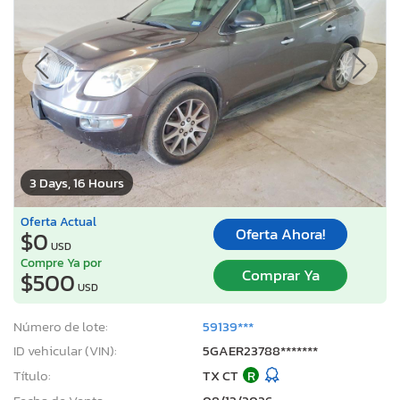
3 Days, 16 Hours
Oferta Actual
Oferta Ahora!
$0
USD
Compre Ya por
Comprar Ya
$500
USD
Número de lote:
59139***
ID vehicular (VIN):
5GAER23788*******
Título:
TX CT
R