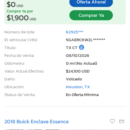
Oferta Ahora!
$0
USD
Compre Ya por
Comprar Ya
$1,900
USD
Número de lote:
62925***
ID vehicular (VIN):
5GAERCKW2L*******
Título:
TX CT
E
Fecha de Venta:
08/10/2026
Odómetro:
0 mi (No Actual)
Valor Actual Efectivo:
$24,100 USD
Daño:
Volcado
Ubicación:
Houston, TX
Status de Venta:
En Oferta Mínima
2018 Buick Enclave Essence