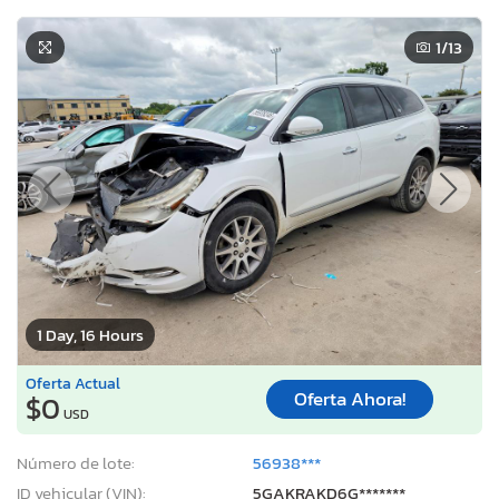
1
/13
1 Day, 16 Hours
Oferta Actual
Oferta Ahora!
$0
USD
Número de lote:
56938***
ID vehicular (VIN):
5GAKRAKD6G*******