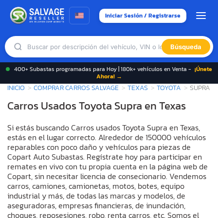
Iniciar Sesión / Registrarse
Búsqueda
400+ Subastas programadas para Hoy | 180k+ vehículos en Venta -
¡Únete
Ahora! →
INICIO
COMPRAR CARROS SALVAGE
TEXAS
TOYOTA
SUPRA
Carros Usados Toyota Supra en Texas
Si estás buscando Carros usados Toyota Supra en Texas,
estás en el lugar correcto. Alrededor de 150000 vehículos
reparables con poco daño y vehículos para piezas de
Copart Auto Subastas. Regístrate hoy para participar en
remates en vivo con tu propia cuenta en la página web de
Copart, sin necesitar licencia de consecionario. Vendemos
carros, camiones, camionetas, motos, botes, equipo
industrial y más, de todas las marcas y modelos, de
aseguradoras, empresas financieras, de inundación,
choques, reposesiones, robo, renta carros, etc. Somos el