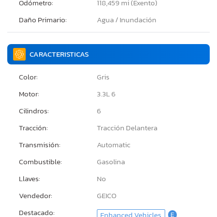
Odómetro:
118,459 mi (Exento)
Daño Primario:
Agua / Inundación
CARACTERISTICAS
Color:
Gris
Motor:
3.3L 6
Cilindros:
6
Tracción:
Tracción Delantera
Transmisión:
Automatic
Combustible:
Gasolina
Llaves:
No
Vendedor:
GEICO
Destacado:
Enhanced Vehicles
E