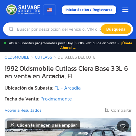
Iniciar Sesión / Registrarse
Búsqueda
400+ Subastas programadas para Hoy | 180k+ vehículos en Venta -
¡Únete
Ahora! →
OLDSMOBILE
CUTLASS
DETALLES DEL LOTE
1992 Oldsmobile Cutlass Ciera Base 3.3L 6
en venta en Arcadia, FL
Ubicación de Subasta:
FL - Arcadia
Fecha de Venta:
Proximamente
Compartir
Volver a Resultados
Clic en la imagen para ampliar