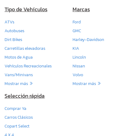
Tipo de Vehículos
Marcas
ATVs
Ford
Autobuses
GMC
Dirt Bikes
Harley-Davidson
Carretillas elevadoras
KIA
Motos de Agua
Lincoln
Vehículos Recreacionales
Nissan
Vans/Minivans
Volvo
Mostrar más
Mostrar más
Selección rápida
Comprar Ya
Carros Clásicos
Copart Select
4 X 4