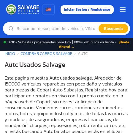
Iniciar Sesión / Registrarse
Búsqueda
400+ Subastas programadas para Hoy | 180k+ vehículos en Venta -
¡Únete
Ahora! →
INICIO
COMPRAR CARROS SALVAGE
AUTC
Autc Usados Salvage
Esta página muestra Autc usados salvage. Alrededor de
150000 vehículos reparables con poco daño y vehículos
para piezas de Copart Auto Subastas. Regístrate hoy para
participar en remates en vivo con tu propia cuenta en la
página web de Copart, sin necesitar licencia de
consecionario. Vendemos carros, camiones, camionetas,
motos, botes, equipo industrial y más, de todas las marcas
y modelos, de aseguradoras, empresas financieras, de
inundación, choques, reposesiones, robo, renta carros, etc.
Si estás buscando Autc baratos usados estás en el lugar