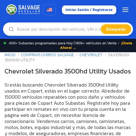
Iniciar Sesión / Registrarse
Búsqueda
400+ Subastas programadas para Hoy | 180k+ vehículos en Venta -
¡Únete
Ahora! →
INICIO
COMPRAR CARROS SALVAGE
CHEVROLET
SILVERADO
3500HD UTILITY
Chevrolet Silverado 3500hd Utility Usados
Si estás buscando Chevrolet Silverado 3500hd Utility
usados en Copart, estás en el lugar correcto. Alrededor de
150000 vehículos reparables con poco daño y vehículos
para piezas de Copart Auto Subastas. Regístrate hoy para
participar en remates en vivo con tu propia cuenta en la
página web de Copart, sin necesitar licencia de
consecionario. Vendemos carros, camiones, camionetas,
motos, botes, equipo industrial y más, de todas las marcas
y modelos, de aseguradoras, empresas financieras, de