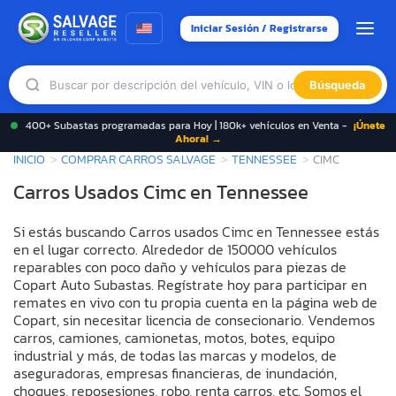
Iniciar Sesión / Registrarse
Búsqueda
400+ Subastas programadas para Hoy | 180k+ vehículos en Venta -
¡Únete
Ahora! →
INICIO
COMPRAR CARROS SALVAGE
TENNESSEE
CIMC
Carros Usados Cimc en Tennessee
Si estás buscando Carros usados Cimc en Tennessee estás
en el lugar correcto. Alrededor de 150000 vehículos
reparables con poco daño y vehículos para piezas de
Copart Auto Subastas. Regístrate hoy para participar en
remates en vivo con tu propia cuenta en la página web de
Copart, sin necesitar licencia de consecionario. Vendemos
carros, camiones, camionetas, motos, botes, equipo
industrial y más, de todas las marcas y modelos, de
aseguradoras, empresas financieras, de inundación,
choques, reposesiones, robo, renta carros, etc. Somos el