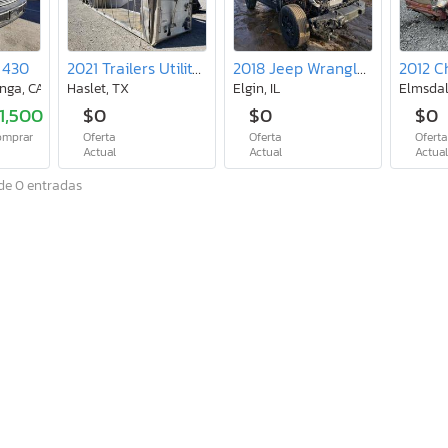
 430
2021 Trailers Utility Trailer
2018 Jeep Wrangler Unlimited Sport
nga, CA
Haslet, TX
Elgin, IL
Elmsdal
1,500
$0
$0
$0
omprar
Oferta
Oferta
Oferta
a
Actual
Actual
Actua
de 0 entradas