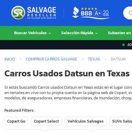
Buscar Vehículos
Selección Rápida
Subastas en
400
INICIO
COMPRAR CARROS SALVAGE
TEXAS
DATSUN
Carros Usados Datsun en Texas
Si estás buscando Carros usados Datsun en Texas estás en el lugar cor
en remates en vivo con tu propia cuenta en la página web de Copart, si
modelos, de aseguradoras, empresas financieras, de inundación, choque
Featured Filters:
Copart Go
Copart Select
Vehículos Salvages
SUVs Salv