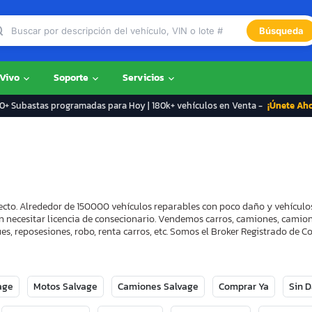
Búsqueda
 Vivo
Soporte
Servicios
+ Subastas programadas para Hoy | 180k+ vehículos en Venta -
¡Únete Ah
recto. Alrededor de 150000 vehículos reparables con poco daño y vehículo
n necesitar licencia de consecionario. Vendemos carros, camiones, camion
s, reposesiones, robo, renta carros, etc. Somos el Broker Registrado de
age
Motos Salvage
Camiones Salvage
Comprar Ya
Sin 