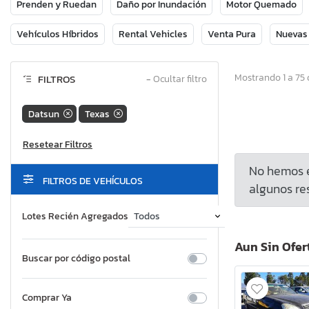
Prenden y Ruedan
Daño por Inundación
Motor Quemado
Vehículos Híbridos
Rental Vehicles
Venta Pura
Nuevas
Mostrando 1 a 75 
FILTROS
−
Ocultar filtro
Datsun
Texas
No hemos e
FILTROS DE VEHÍCULOS
algunos res
Lotes Recién Agregados
Aun Sin Ofer
Buscar por código postal
Comprar Ya