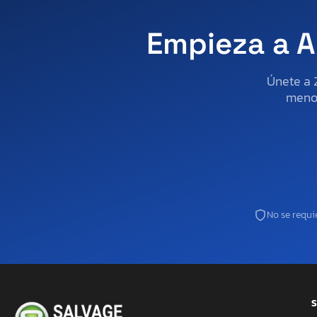
Empieza a A
Únete a 
menos
No se requie
S