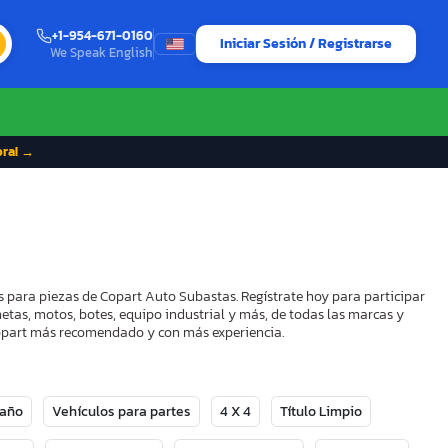
+1-954-671-0160
Iniciar Sesión / Registrarse
We Speak English
ora! →
s para piezas de Copart Auto Subastas. Regístrate hoy para participar
etas, motos, botes, equipo industrial y más, de todas las marcas y
 Copart más recomendado y con más experiencia.
Daño
Vehículos para partes
4 X 4
Título Limpio