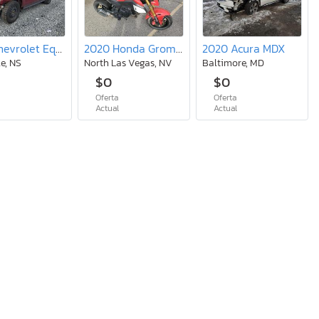
2012 Chevrolet Equinox lt
2020 Honda Grom 125
2020 Acura MDX
e, NS
North Las Vegas, NV
Baltimore, MD
$0
$0
Oferta
Oferta
l
Actual
Actual