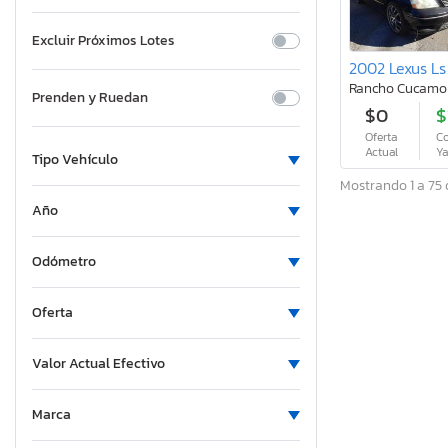
Excluir Próximos Lotes
2002 Lexus Ls
Rancho Cucamo
Prenden y Ruedan
$0
$
Oferta
C
Actual
Y
Tipo Vehículo
Mostrando 1 a 75 
Año
Odómetro
Oferta
Valor Actual Efectivo
Marca