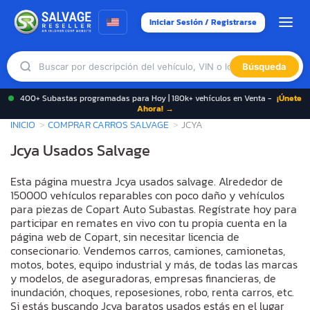
Iniciar Sesión / Registrarse
Búsqueda
400+ Subastas programadas para Hoy | 180k+ vehículos en Venta -
¡Únete
Ahora! →
INICIO
COMPRAR CARROS SALVAGE
JCYA
Jcya Usados Salvage
Esta página muestra Jcya usados salvage. Alrededor de
150000 vehículos reparables con poco daño y vehículos
para piezas de Copart Auto Subastas. Regístrate hoy para
participar en remates en vivo con tu propia cuenta en la
página web de Copart, sin necesitar licencia de
consecionario. Vendemos carros, camiones, camionetas,
motos, botes, equipo industrial y más, de todas las marcas
y modelos, de aseguradoras, empresas financieras, de
inundación, choques, reposesiones, robo, renta carros, etc.
Si estás buscando Jcya baratos usados estás en el lugar