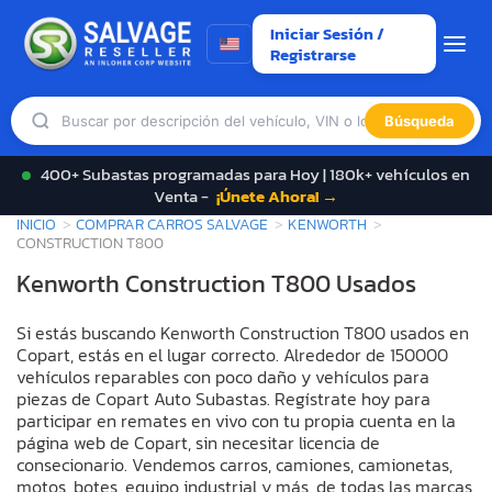
Iniciar Sesión /
Registrarse
Búsqueda
400+ Subastas programadas para Hoy | 180k+ vehículos en
Venta -
¡Únete Ahora! →
INICIO
COMPRAR CARROS SALVAGE
KENWORTH
CONSTRUCTION T800
Kenworth Construction T800 Usados
Si estás buscando Kenworth Construction T800 usados en
Copart, estás en el lugar correcto. Alrededor de 150000
vehículos reparables con poco daño y vehículos para
piezas de Copart Auto Subastas. Regístrate hoy para
participar en remates en vivo con tu propia cuenta en la
página web de Copart, sin necesitar licencia de
consecionario. Vendemos carros, camiones, camionetas,
motos, botes, equipo industrial y más, de todas las marcas