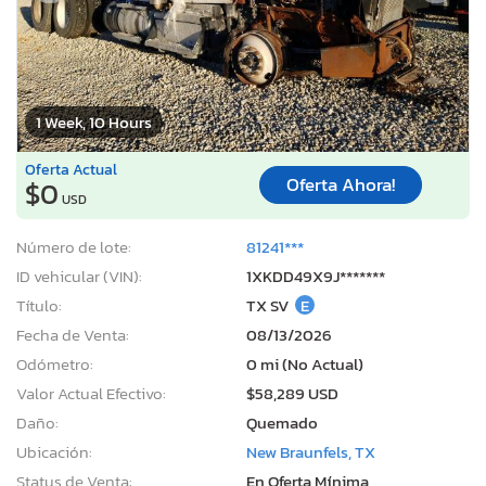
1 Week, 10 Hours
Oferta Actual
Oferta Ahora!
$0
USD
Número de lote:
81241***
ID vehicular (VIN):
1XKDD49X9J*******
Título:
TX SV
E
Fecha de Venta:
08/13/2026
Odómetro:
0 mi (No Actual)
Valor Actual Efectivo:
$58,289 USD
Daño:
Quemado
Ubicación:
New Braunfels, TX
Status de Venta:
En Oferta Mínima