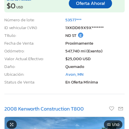
Oferta Ahora!
$0
USD
Número de lote:
53577***
ID vehicular (VIN):
1XKDD69X9X*******
Título:
ND ST
E
Fecha de Venta:
Proximamente
Odómetro:
547,740 mi (Exento)
Valor Actual Efectivo:
$25,000 USD
Daño:
Quemado
Ubicación:
Avon, MN
Status de Venta:
En Oferta Mínima
2008 Kenworth Construction T800
1
/10