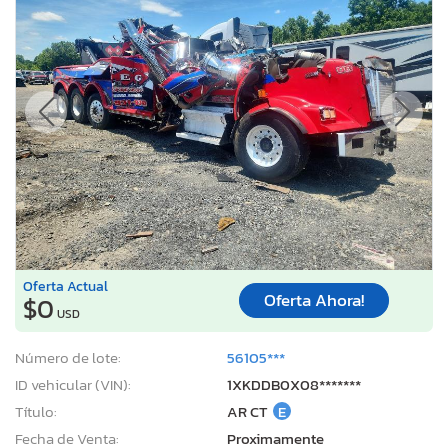
Oferta Actual
Oferta Ahora!
$0
USD
Número de lote:
56105***
ID vehicular (VIN):
1XKDDB0X08*******
Título:
AR CT
E
Fecha de Venta:
Proximamente