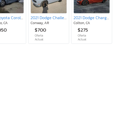
2020 Toyota Corolla le
2021 Dodge Challenger R/T
2021 Dodge Charger srt Hellcat
o, CA
Conway, AR
Colton, CA
050
$700
$275
Oferta
Oferta
l
Actual
Actual