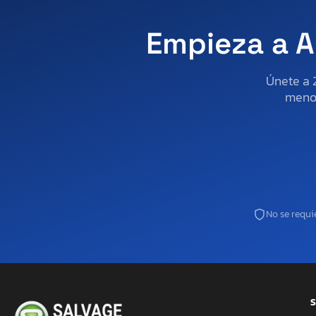
Empieza a A
Únete a 
menos
No se requie
S