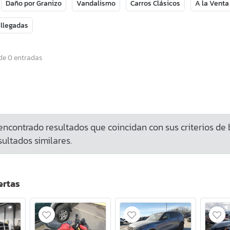
Daño por Granizo
Vandalismo
Carros Clásicos
A la Venta
 llegadas
de 0 entradas
ncontrado resultados que coincidan con sus criterios de
ultados similares.
ertas