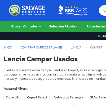
Buscar Vehículos
Selección Rápida
Subastas en
400
INICIO
COMPRAR CARROS SALVAGE
LANCIA
CAMPER
Lancia Camper Usados
Si estás buscando Lancia Camper usados en Copart, estás en el lugar c
participar en remates en vivo con tu propia cuenta en la página web de
marcas y modelos, de aseguradoras, empresas financieras, de inundaci
Featured Filters:
Copart Go
Copart Select
Vehículos Salvages
SUVs Salv