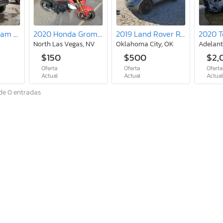
2005 Dodge Ram 2500 st
2020 Honda Grom 125
2019 Land Rover Range Rover Velar R-dynamic se
North Las Vegas, NV
Oklahoma City, OK
Adelant
$150
$500
$2,
Oferta
Oferta
Oferta
Actual
Actual
Actua
de 0 entradas