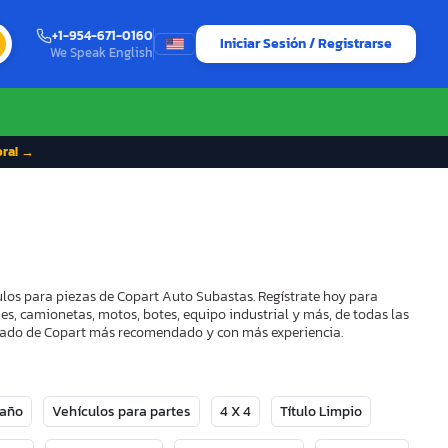
+1-954-671-0160
Iniciar Sesión / Registrarse
We Speak English
ora! →
ulos para piezas de Copart Auto Subastas. Regístrate hoy para
es, camionetas, motos, botes, equipo industrial y más, de todas las
strado de Copart más recomendado y con más experiencia.
Daño
Vehículos para partes
4 X 4
Título Limpio