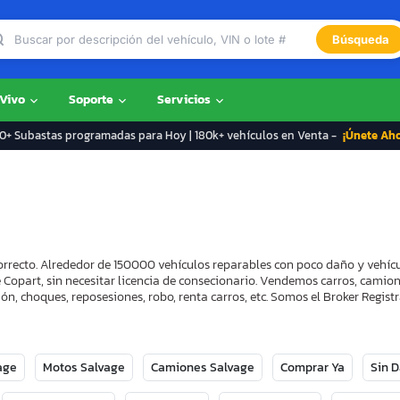
Búsqueda
 Vivo
Soporte
Servicios
+ Subastas programadas para Hoy | 180k+ vehículos en Venta -
¡Únete Ah
orrecto. Alrededor de 150000 vehículos reparables con poco daño y vehíc
 Copart, sin necesitar licencia de consecionario. Vendemos carros, camion
ón, choques, reposesiones, robo, renta carros, etc. Somos el Broker Regi
age
Motos Salvage
Camiones Salvage
Comprar Ya
Sin 