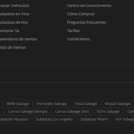
uscar Vehículos
Centro de Conocimiento
ubastas en Vivo
Cómo Comprar
ubastas de Hoy
Preguntas frecuentes
omprar Ya
Tarifas
alendario de Ventas
Contáctenos
ista de Ventas
BMW Salvage
Mercedes Salvage
Tesla Salvage
Nissan Salvage
s
Carros Salvage Georgia
Carros Salvage Ohio
SUVs Salvage
Cam
ubastas Houston
Subastas Los Angeles
Subastas Miami
KIA Salvag