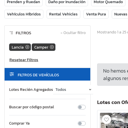
Prenden y Ruedan
Daño por Inundación
Motor Quemado
Vehículos Híbridos
Rental Vehicles
Venta Pura
Nuevas
Mostrando 1 a 25 
FILTROS
−
Ocultar filtro
Lancia
Camper
No hemos e
FILTROS DE VEHÍCULOS
algunos res
Lotes Recién Agregados
Lotes con Of
Buscar por código postal
Comprar Ya