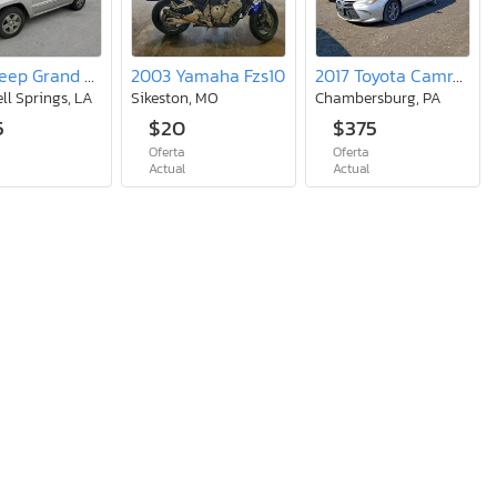
2007 Jeep Grand Cherokee Overland
2003 Yamaha Fzs10
2017 Toyota Camry se
ll Springs, LA
Sikeston, MO
Chambersburg, PA
5
$20
$375
Oferta
Oferta
l
Actual
Actual