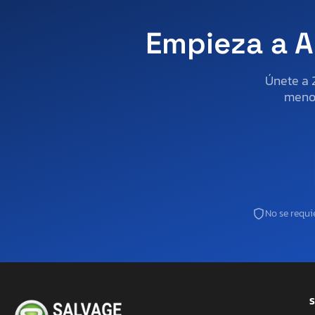
Empieza a A
Únete a 
menos
No se requie
S