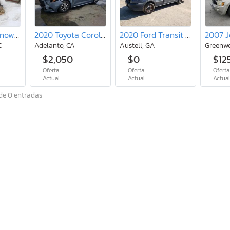
2022 Skidoo Snowmobile
2020 Toyota Corolla le
2020 Ford Transit T-250
C
Adelanto, CA
Austell, GA
Greenwe
$2,050
$0
$12
Oferta
Oferta
Oferta
Actual
Actual
Actua
de 0 entradas