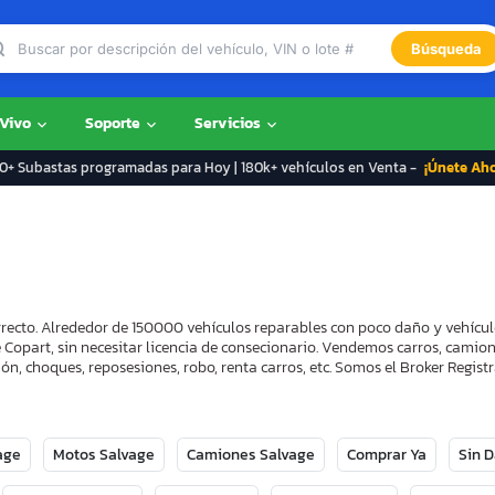
Búsqueda
 Vivo
Soporte
Servicios
+ Subastas programadas para Hoy | 180k+ vehículos en Venta -
¡Únete Ah
correcto. Alrededor de 150000 vehículos reparables con poco daño y vehícu
 Copart, sin necesitar licencia de consecionario. Vendemos carros, camion
ón, choques, reposesiones, robo, renta carros, etc. Somos el Broker Regi
age
Motos Salvage
Camiones Salvage
Comprar Ya
Sin 