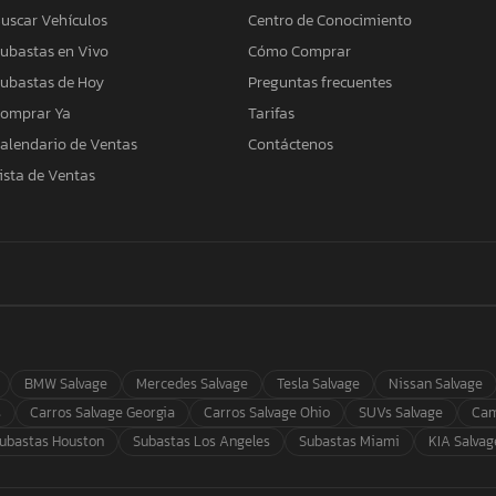
uscar Vehículos
Centro de Conocimiento
ubastas en Vivo
Cómo Comprar
ubastas de Hoy
Preguntas frecuentes
omprar Ya
Tarifas
alendario de Ventas
Contáctenos
ista de Ventas
BMW Salvage
Mercedes Salvage
Tesla Salvage
Nissan Salvage
s
Carros Salvage Georgia
Carros Salvage Ohio
SUVs Salvage
Cam
ubastas Houston
Subastas Los Angeles
Subastas Miami
KIA Salvag