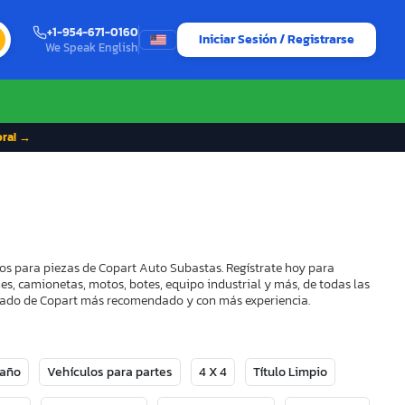
+1-954-671-0160
Iniciar Sesión / Registrarse
We Speak English
ora! →
los para piezas de Copart Auto Subastas. Regístrate hoy para
es, camionetas, motos, botes, equipo industrial y más, de todas las
strado de Copart más recomendado y con más experiencia.
Daño
Vehículos para partes
4 X 4
Título Limpio