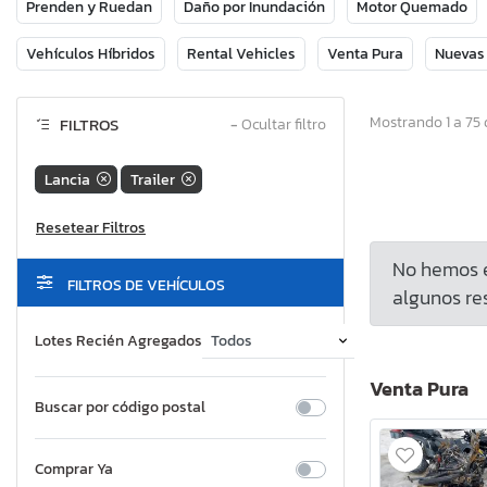
Prenden y Ruedan
Daño por Inundación
Motor Quemado
Vehículos Híbridos
Rental Vehicles
Venta Pura
Nuevas
Mostrando 1 a 75 
FILTROS
−
Ocultar filtro
Lancia
Trailer
No hemos e
FILTROS DE VEHÍCULOS
algunos res
Lotes Recién Agregados
Venta Pura
Buscar por código postal
Comprar Ya