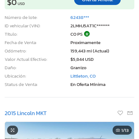
$0
USD
Número de lote:
62438***
ID vehicular (VIN):
2LMHJ5AT1C*******
Título:
CO PS
R
Fecha de Venta:
Proximamente
Odómetro:
159,443 mi (Actual)
Valor Actual Efectivo:
$5,844 USD
Daño:
Granizo
Ubicación:
Littleton, CO
Status de Venta:
En Oferta Mínima
2015 Lincoln MKT
1
/13