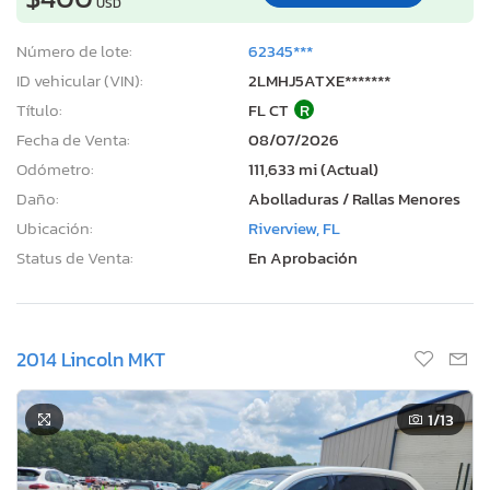
USD
Número de lote:
62345***
ID vehicular (VIN):
2LMHJ5ATXE*******
Título:
FL CT
R
Fecha de Venta:
08/07/2026
Odómetro:
111,633 mi (Actual)
Daño:
Abolladuras / Rallas Menores
Ubicación:
Riverview, FL
Status de Venta:
En Aprobación
2014 Lincoln MKT
1
/13