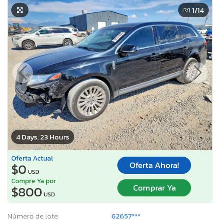
1
/14
4 Days, 23 Hours
Oferta Actual
Oferta Ahora!
$0
USD
Compre Ya por
Comprar Ya
$800
USD
Número de lote:
62657***