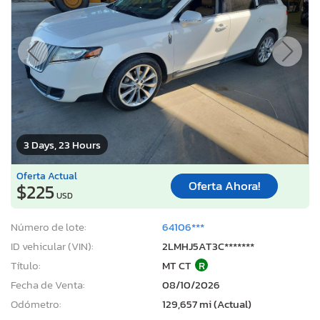
3 Days, 23 Hours
Oferta Actual
Oferta Ahora!
$225
USD
Número de lote:
64106***
ID vehicular (VIN):
2LMHJ5AT3C*******
Título:
MT CT
R
Fecha de Venta:
08/10/2026
Odómetro:
129,657 mi (Actual)