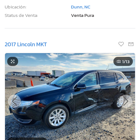
Ubicación:
Dunn, NC
Status de Venta:
Venta Pura
2017 Lincoln MKT
1
/13