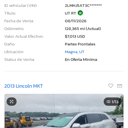
ID vehicular (VIN):
2LMHJ5AT3C*******
Título:
UT RT
R
Fecha de Venta:
08/11/2026
Odómetro:
128,365 mi (Actual)
Valor Actual Efectivo:
$7,013 USD
Daño:
Partes Frontales
Ubicación:
Magna, UT
Status de Venta:
En Oferta Mínima
2013 Lincoln MKT
1
/13