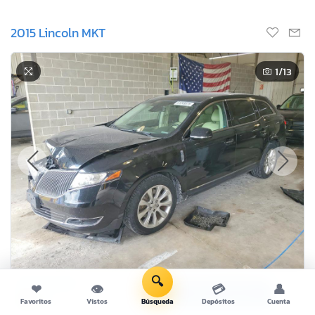
2015 Lincoln MKT
1
/13
🔍
Oferta Actual
❤
👁
💳
👤
Oferta Ahora!
$0
Favoritos
Vistos
Búsqueda
Depósitos
Cuenta
USD