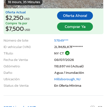
18 Hours, 35 Minutes
Oferta Actual
Oferta Ahora!
$2,250
USD
Compre Ya por
Comprar Ya
$7,500
USD
Número de lote:
57849***
ID vehicular (VIN):
2L1MJ5LK7F*******
Título:
NY CT
R
Fecha de Venta:
08/07/2026
Odómetro:
118,697 mi (Actual)
Daño:
Agua / Inundación
Ubicación:
Hillsborough, NJ
Status de Venta:
En Oferta Mínima