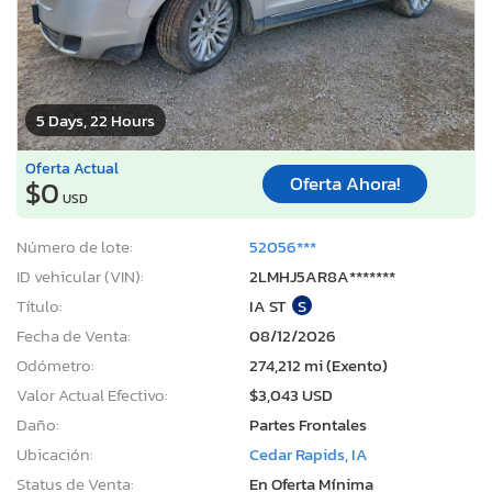
5 Days, 22 Hours
Oferta Actual
Oferta Ahora!
$0
USD
Número de lote:
52056***
ID vehicular (VIN):
2LMHJ5AR8A*******
Título:
IA ST
S
Fecha de Venta:
08/12/2026
Odómetro:
274,212 mi (Exento)
Valor Actual Efectivo:
$3,043 USD
Daño:
Partes Frontales
Ubicación:
Cedar Rapids, IA
Status de Venta:
En Oferta Mínima