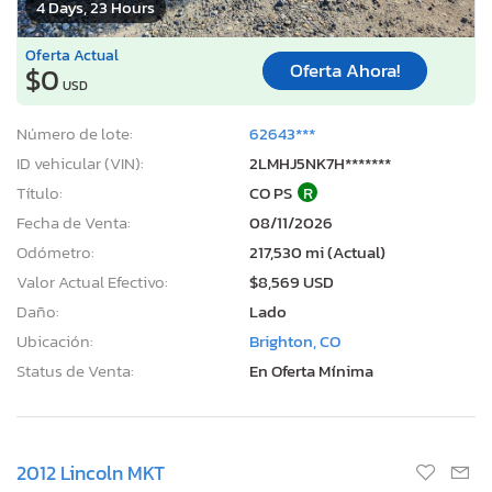
4 Days, 23 Hours
Oferta Actual
Oferta Ahora!
$0
USD
Número de lote:
62643***
ID vehicular (VIN):
2LMHJ5NK7H*******
Título:
CO PS
R
Fecha de Venta:
08/11/2026
Odómetro:
217,530 mi (Actual)
Valor Actual Efectivo:
$8,569 USD
Daño:
Lado
Ubicación:
Brighton, CO
Status de Venta:
En Oferta Mínima
2012 Lincoln MKT