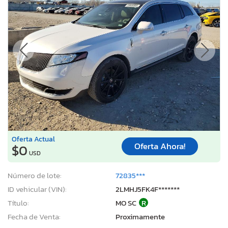
Oferta Actual
Oferta Ahora!
$0
USD
Número de lote:
72835***
ID vehicular (VIN):
2LMHJ5FK4F*******
Título:
MO SC
R
Fecha de Venta:
Proximamente