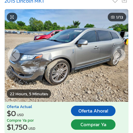
2015 Lincoln MKT
1
/13
22 Hours, 5 Minutes
Oferta Actual
Oferta Ahora!
$0
USD
Compre Ya por
Comprar Ya
$1,750
USD