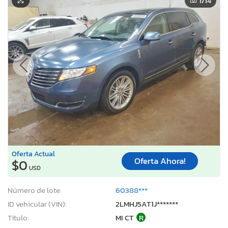
1
/14
Oferta Actual
Oferta Ahora!
$0
USD
Número de lote:
60388***
ID vehicular (VIN):
2LMHJ5AT1J*******
Título:
MI CT
R