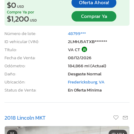
Oferta Ahora!
$0
USD
Compre Ya por
Comprar Ya
$1,200
USD
Número de lote:
48799***
ID vehicular (VIN):
2LMHJ5ATXB*******
Título:
VA CT
R
Fecha de Venta:
08/12/2026
Odómetro:
184,866 mi (Actual)
Daño:
Desgaste Normal
Ubicación:
Fredericksburg, VA
Status de Venta:
En Oferta Mínima
2018 Lincoln MKT