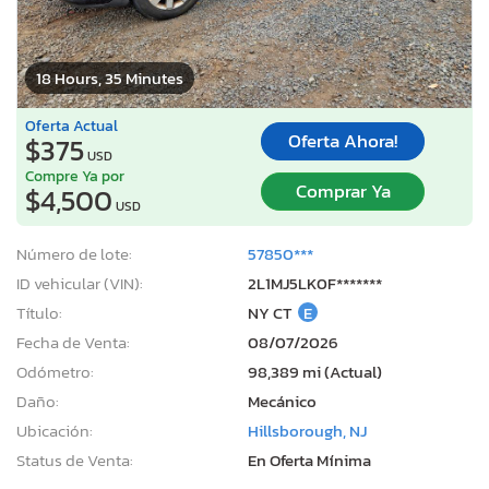
18 Hours, 35 Minutes
Oferta Actual
Oferta Ahora!
$375
USD
Compre Ya por
Comprar Ya
$4,500
USD
Número de lote:
57850***
ID vehicular (VIN):
2L1MJ5LK0F*******
Título:
NY CT
E
Fecha de Venta:
08/07/2026
Odómetro:
98,389 mi (Actual)
Daño:
Mecánico
Ubicación:
Hillsborough, NJ
Status de Venta:
En Oferta Mínima