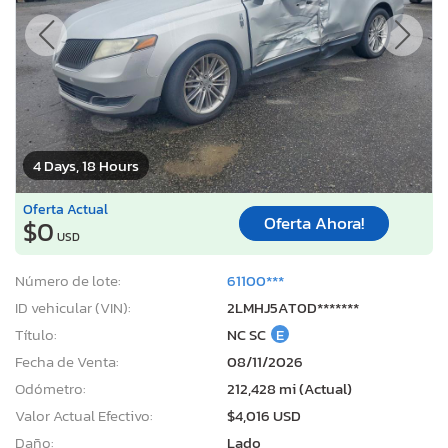
4 Days, 18 Hours
Oferta Actual
Oferta Ahora!
$0
USD
Número de lote:
61100***
ID vehicular (VIN):
2LMHJ5AT0D*******
Título:
NC SC
E
Fecha de Venta:
08/11/2026
Odómetro:
212,428 mi (Actual)
Valor Actual Efectivo:
$4,016 USD
Daño:
Lado