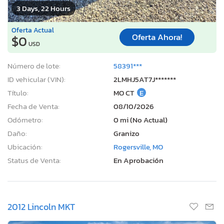
3 Days, 22 Hours
Oferta Actual
Oferta Ahora!
$0
USD
Número de lote:
58391***
ID vehicular (VIN):
2LMHJ5AT7J*******
Título:
MO CT
E
Fecha de Venta:
08/10/2026
Odómetro:
0 mi (No Actual)
Daño:
Granizo
Ubicación:
Rogersville, MO
Status de Venta:
En Aprobación
2012 Lincoln MKT