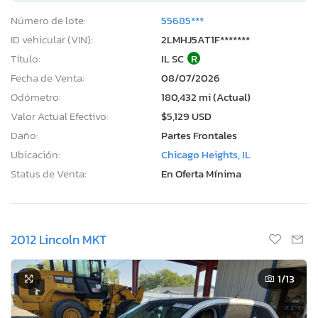
Número de lote:
55685***
ID vehicular (VIN):
2LMHJ5AT1F*******
Título:
IL SC
R
Fecha de Venta:
08/07/2026
Odómetro:
180,432 mi (Actual)
Valor Actual Efectivo:
$5,129 USD
Daño:
Partes Frontales
Ubicación:
Chicago Heights, IL
Status de Venta:
En Oferta Mínima
2012 Lincoln MKT
1
/13