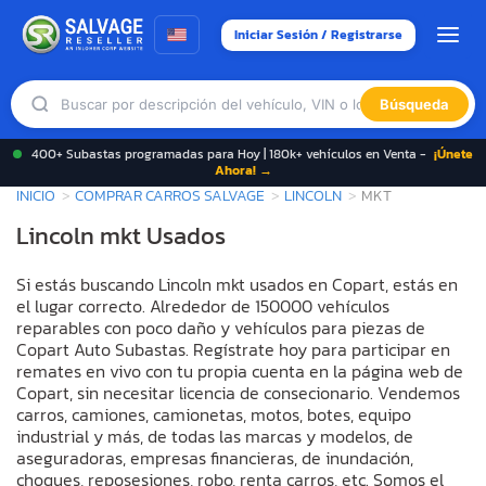
Iniciar Sesión / Registrarse
Búsqueda
400+ Subastas programadas para Hoy | 180k+ vehículos en Venta -
¡Únete
Ahora! →
INICIO
COMPRAR CARROS SALVAGE
LINCOLN
MKT
Lincoln mkt Usados
Si estás buscando Lincoln mkt usados en Copart, estás en
el lugar correcto. Alrededor de 150000 vehículos
reparables con poco daño y vehículos para piezas de
Copart Auto Subastas. Regístrate hoy para participar en
remates en vivo con tu propia cuenta en la página web de
Copart, sin necesitar licencia de consecionario. Vendemos
carros, camiones, camionetas, motos, botes, equipo
industrial y más, de todas las marcas y modelos, de
aseguradoras, empresas financieras, de inundación,
choques, reposesiones, robo, renta carros, etc. Somos el