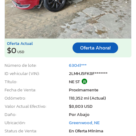
Oferta Actual
Oferta Ahora!
$0
USD
Número de lote:
63041***
ID vehicular (VIN):
2LMHJ5FK8F*******
Título:
NE ST
R
Fecha de Venta:
Proximamente
Odómetro:
118,352 mi (Actual)
Valor Actual Efectivo:
$8,803 USD
Daño:
Por Abajo
Ubicación:
Greenwood, NE
Status de Venta:
En Oferta Mínima