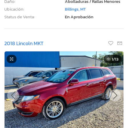
Daño:
Abolladuras / Rallas Menores
Ubicación:
Billings, MT
Status de Venta:
En Aprobación
2018 Lincoln MKT
1
/13