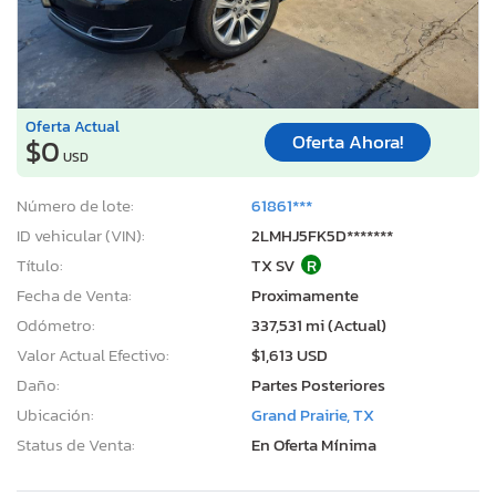
Oferta Actual
Oferta Ahora!
$0
USD
Número de lote:
61861***
ID vehicular (VIN):
2LMHJ5FK5D*******
Título:
TX SV
R
Fecha de Venta:
Proximamente
Odómetro:
337,531 mi (Actual)
Valor Actual Efectivo:
$1,613 USD
Daño:
Partes Posteriores
Ubicación:
Grand Prairie, TX
Status de Venta:
En Oferta Mínima