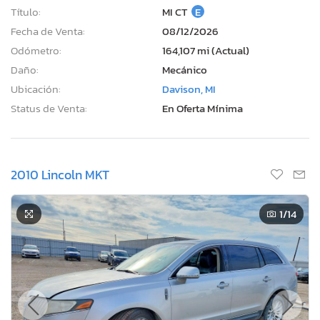
Título:
MI CT
E
Fecha de Venta:
08/12/2026
Odómetro:
164,107 mi (Actual)
Daño:
Mecánico
Ubicación:
Davison, MI
Status de Venta:
En Oferta Mínima
2010 Lincoln MKT
1
/14