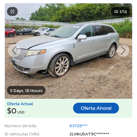
1
/13
5 Days, 18 Hours
Oferta Actual
Oferta Ahora!
$0
USD
Número de lote:
63728***
ID vehicular (VIN):
2LMHJ5AT9C*******