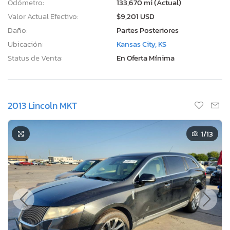
Odómetro:
133,670 mi (Actual)
Valor Actual Efectivo:
$9,201 USD
Daño:
Partes Posteriores
Ubicación:
Kansas City, KS
Status de Venta:
En Oferta Mínima
2013 Lincoln MKT
1
/13