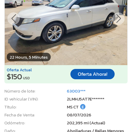
22 Hours, 5 Minutes
Oferta Actual
Oferta Ahora!
$150
USD
Número de lote:
63003***
ID vehicular (VIN):
2LMHJ5AT7E*******
Título:
MS CT
E
Fecha de Venta:
08/07/2026
Odómetro:
202,395 mi (Actual)
Daño:
Abolladuras / Rallas Menores