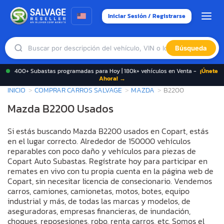
Iniciar Sesión / Registrarse
Búsqueda
400+ Subastas programadas para Hoy | 180k+ vehículos en Venta -
¡Únete
Ahora! →
INICIO
COMPRAR CARROS SALVAGE
MAZDA
B2200
Mazda B2200 Usados
Si estás buscando Mazda B2200 usados en Copart, estás
en el lugar correcto. Alrededor de 150000 vehículos
reparables con poco daño y vehículos para piezas de
Copart Auto Subastas. Regístrate hoy para participar en
remates en vivo con tu propia cuenta en la página web de
Copart, sin necesitar licencia de consecionario. Vendemos
carros, camiones, camionetas, motos, botes, equipo
industrial y más, de todas las marcas y modelos, de
aseguradoras, empresas financieras, de inundación,
choques, reposesiones, robo, renta carros, etc. Somos el