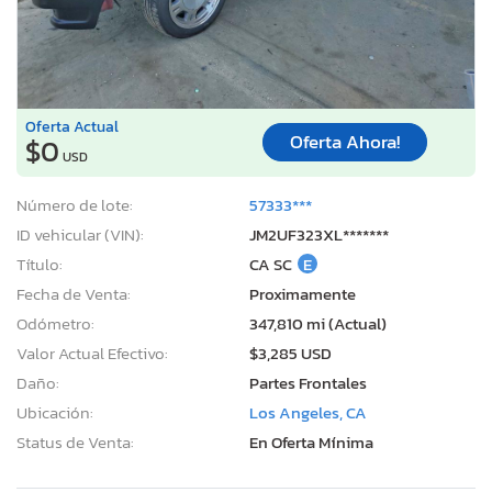
Oferta Actual
Oferta Ahora!
$0
USD
Número de lote:
57333***
ID vehicular (VIN):
JM2UF323XL*******
Título:
CA SC
E
Fecha de Venta:
Proximamente
Odómetro:
347,810 mi (Actual)
Valor Actual Efectivo:
$3,285 USD
Daño:
Partes Frontales
Ubicación:
Los Angeles, CA
Status de Venta:
En Oferta Mínima