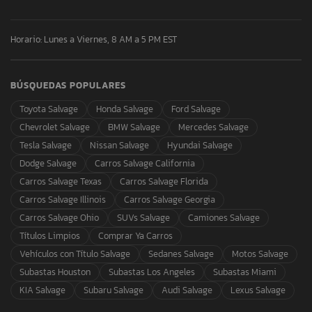
Horario: Lunes a Viernes, 8 AM a 5 PM EST
BÚSQUEDAS POPULARES
Toyota Salvage
Honda Salvage
Ford Salvage
Chevrolet Salvage
BMW Salvage
Mercedes Salvage
Tesla Salvage
Nissan Salvage
Hyundai Salvage
Dodge Salvage
Carros Salvage California
Carros Salvage Texas
Carros Salvage Florida
Carros Salvage Illinois
Carros Salvage Georgia
Carros Salvage Ohio
SUVs Salvage
Camiones Salvage
Títulos Limpios
Comprar Ya Carros
Vehículos con Título Salvage
Sedanes Salvage
Motos Salvage
Subastas Houston
Subastas Los Angeles
Subastas Miami
KIA Salvage
Subaru Salvage
Audi Salvage
Lexus Salvage