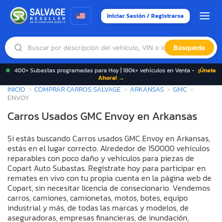
Iniciar Sesión / Registrarse
Búsqueda
400+ Subastas programadas para Hoy | 180k+ vehículos en Venta -
¡Únete
Ahora! →
INICIO
COMPRAR CARROS SALVAGE
ARKANSAS
GMC
ENVOY
Carros Usados GMC Envoy en Arkansas
Si estás buscando Carros usados GMC Envoy en Arkansas,
estás en el lugar correcto. Alrededor de 150000 vehículos
reparables con poco daño y vehículos para piezas de
Copart Auto Subastas. Regístrate hoy para participar en
remates en vivo con tu propia cuenta en la página web de
Copart, sin necesitar licencia de consecionario. Vendemos
carros, camiones, camionetas, motos, botes, equipo
industrial y más, de todas las marcas y modelos, de
aseguradoras, empresas financieras, de inundación,