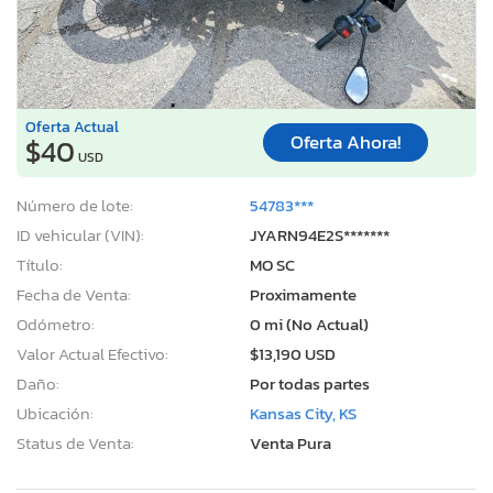
Oferta Actual
Oferta Ahora!
$40
USD
Número de lote:
54783***
ID vehicular (VIN):
JYARN94E2S*******
Título:
MO SC
Fecha de Venta:
Proximamente
Odómetro:
0 mi (No Actual)
Valor Actual Efectivo:
$13,190 USD
Daño:
Por todas partes
Ubicación:
Kansas City, KS
Status de Venta:
Venta Pura