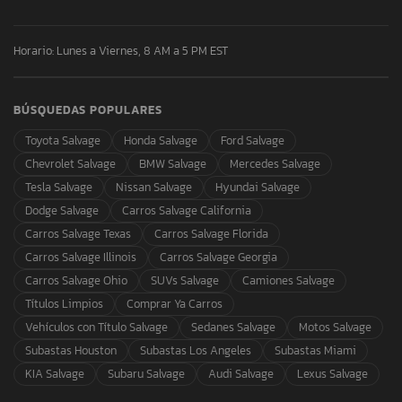
Horario: Lunes a Viernes, 8 AM a 5 PM EST
BÚSQUEDAS POPULARES
Toyota Salvage
Honda Salvage
Ford Salvage
Chevrolet Salvage
BMW Salvage
Mercedes Salvage
Tesla Salvage
Nissan Salvage
Hyundai Salvage
Dodge Salvage
Carros Salvage California
Carros Salvage Texas
Carros Salvage Florida
Carros Salvage Illinois
Carros Salvage Georgia
Carros Salvage Ohio
SUVs Salvage
Camiones Salvage
Títulos Limpios
Comprar Ya Carros
Vehículos con Título Salvage
Sedanes Salvage
Motos Salvage
Subastas Houston
Subastas Los Angeles
Subastas Miami
KIA Salvage
Subaru Salvage
Audi Salvage
Lexus Salvage