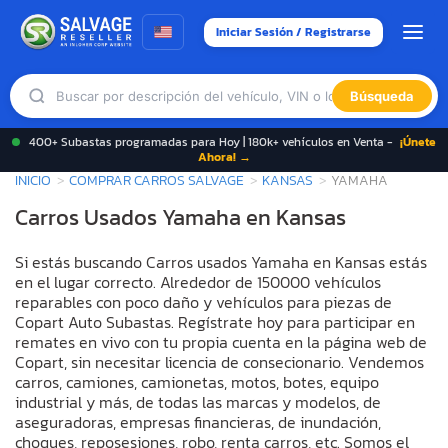
Iniciar Sesión / Registrarse
Búsqueda
400+ Subastas programadas para Hoy | 180k+ vehículos en Venta -
¡Únete
Ahora! →
INICIO
COMPRAR CARROS SALVAGE
KANSAS
YAMAHA
Carros Usados Yamaha en Kansas
Si estás buscando Carros usados Yamaha en Kansas estás
en el lugar correcto. Alrededor de 150000 vehículos
reparables con poco daño y vehículos para piezas de
Copart Auto Subastas. Regístrate hoy para participar en
remates en vivo con tu propia cuenta en la página web de
Copart, sin necesitar licencia de consecionario. Vendemos
carros, camiones, camionetas, motos, botes, equipo
industrial y más, de todas las marcas y modelos, de
aseguradoras, empresas financieras, de inundación,
choques, reposesiones, robo, renta carros, etc. Somos el