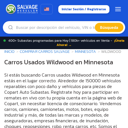
Iniciar Sesión / Registrarse
Búsqueda
400+ Subastas programadas para Hoy | 180k+ vehículos en Venta -
¡Únete
Ahora! →
INICIO
COMPRAR CARROS SALVAGE
MINNESOTA
WILDWOOD
Carros Usados Wildwood en Minnesota
Si estás buscando Carros usados Wildwood en Minnesota
estás en el lugar correcto. Alrededor de 150000 vehículos
reparables con poco daño y vehículos para piezas de
Copart Auto Subastas. Regístrate hoy para participar en
remates en vivo con tu propia cuenta en la página web de
Copart, sin necesitar licencia de consecionario. Vendemos
carros, camiones, camionetas, motos, botes, equipo
industrial y más, de todas las marcas y modelos, de
aseguradoras, empresas financieras, de inundación,
choques, reposesiones, robo, renta carros, etc. Somos el