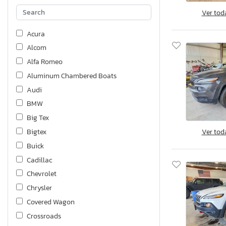
Ver tod
Acura
Alcom
Alfa Romeo
Aluminum Chambered Boats
Audi
BMW
Big Tex
Ver tod
Bigtex
Buick
Cadillac
Chevrolet
Chrysler
Covered Wagon
Crossroads