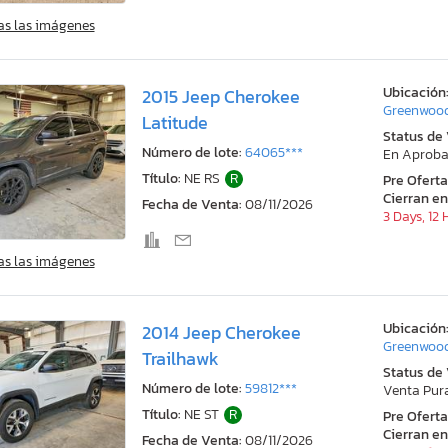
as las imágenes
Ubicación
2015 Jeep Cherokee
Greenwood
Latitude
Status de
Número de lote:
64065***
En Aproba
Título:
NE RS
R
Pre Ofert
Cierran en
Fecha de Venta:
08/11/2026
3 Days, 12
as las imágenes
Ubicación
2014 Jeep Cherokee
Greenwood
Trailhawk
Status de
Número de lote:
59812***
Venta Pur
Título:
NE ST
R
Pre Ofert
Cierran en
Fecha de Venta:
08/11/2026