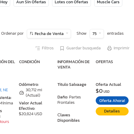
 Hoy
Aun Sin Ofertas
Lotes con Ofertas
Muscle Cars
Ordenar por
Show
entradas
Fecha de Venta
75
Filtros
Guardar busqueda
Imprimir
IÓN DEL
CONDICIÓN
INFORMACIÓN DE
OFERTAS
VENTA
:
Odómetro:
Titulo Salvaage
Oferta Actual
$0
, NE
30,712 mi
USD
(Actual)
Daño:
Partes
 Venta:
Oferta Ahora!
Frontales
 Mínima
Valor Actual
Efectivo:
as
Detalles
$20,824 USD
Сlaves
:
Disponibles
 Hours