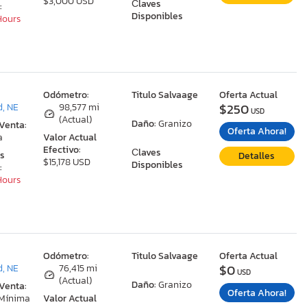
$3,000 USD
Сlaves
:
Disponibles
 Hours
:
Odómetro:
Titulo Salvaage
Oferta Actual
$250
, NE
98,577 mi
USD
(Actual)
Daño:
Granizo
 Venta:
Oferta Ahora!
a
Valor Actual
Efectivo:
Сlaves
as
Detalles
$15,178 USD
Disponibles
:
 Hours
:
Odómetro:
Titulo Salvaage
Oferta Actual
$0
, NE
76,415 mi
USD
(Actual)
Daño:
Granizo
 Venta:
Oferta Ahora!
 Mínima
Valor Actual