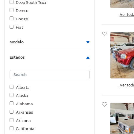
Deep South Texa
Demco
Ver tod
Dodge
Fiat
Fontaine
Modelo
Ford
Foresriver
Estados
Frei
Freightliner
GMC
Ver tod
Great Dane
Alberta
H
Alaska
H & H
Alabama
Harley-Davidson
Arkansas
Heartland
Arizona
Hideout
California