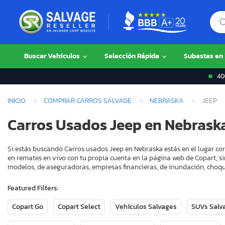
Buscar Vehículos
Selección Rápida
Subastas en
400
INICIO
COMPRAR CARROS SALVAGE
NEBRASKA
JEEP
Carros Usados Jeep en Nebrask
Si estás buscando Carros usados Jeep en Nebraska estás en el lugar co
en remates en vivo con tu propia cuenta en la página web de Copart, si
modelos, de aseguradoras, empresas financieras, de inundación, choque
Featured Filters:
Copart Go
Copart Select
Vehículos Salvages
SUVs Salv