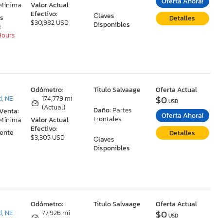
Oferta Ahora!
 Mínima
Valor Actual
Efectivo:
Сlaves
as
Detalles
$30,982 USD
Disponibles
:
 Hours
:
Odómetro:
Titulo Salvaage
Oferta Actual
$0
, NE
174,779 mi
USD
(Actual)
Daño:
Partes
 Venta:
Oferta Ahora!
Frontales
 Mínima
Valor Actual
Efectivo:
ente
Detalles
$3,305 USD
Сlaves
Disponibles
:
Odómetro:
Titulo Salvaage
Oferta Actual
$0
, NE
77,926 mi
USD