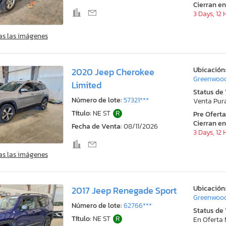
Cierran en
3 Days, 12
as las imágenes
Ubicación
2020 Jeep Cherokee
Greenwood
Limited
Status de
Número de lote:
57321***
Venta Pur
Título:
NE ST
R
Pre Ofert
Cierran en
Fecha de Venta:
08/11/2026
3 Days, 12
as las imágenes
Ubicación
2017 Jeep Renegade Sport
Greenwood
Número de lote:
62766***
Status de
Título:
NE ST
R
En Oferta