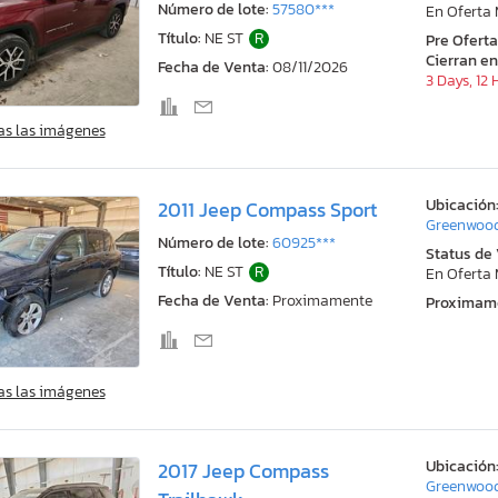
Número de lote:
57580***
En Oferta
Título:
NE ST
R
Pre Ofert
Cierran en
Fecha de Venta:
08/11/2026
3 Days, 12
as las imágenes
Ubicación
2011 Jeep Compass Sport
Greenwood
Número de lote:
60925***
Status de
Título:
NE ST
R
En Oferta
Fecha de Venta:
Proximamente
Proximam
as las imágenes
Ubicación
2017 Jeep Compass
Greenwood