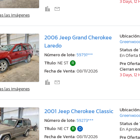
3 Days, 12
as las imágenes
Ubicación
2006 Jeep Grand Cherokee
Greenwood
Laredo
Status de
Número de lote:
59791***
En Oferta
Título:
NE ST
R
Pre Ofert
Cierran en
Fecha de Venta:
08/11/2026
3 Days, 12
as las imágenes
Ubicación
2001 Jeep Cherokee Classic
Greenwood
Número de lote:
59273***
Status de
Título:
NE CT
R
D
En Aproba
Fecha de Venta:
08/11/2026
Pre Ofert