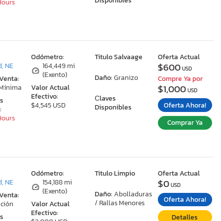
Disponibles
 Hours
:
Odómetro:
Titulo Salvaage
Oferta Actual
$600
, NE
164,449 mi
USD
(Exento)
Daño:
Granizo
 Venta:
Compre Ya por
$1,000
 Mínima
Valor Actual
USD
Efectivo:
Сlaves
as
Oferta Ahora!
$4,545 USD
Disponibles
:
 Hours
Comprar Ya
:
Odómetro:
Titulo Limpio
Oferta Actual
$0
, NE
154,188 mi
USD
(Exento)
Daño:
Abolladuras
 Venta:
Oferta Ahora!
/ Rallas Menores
ción
Valor Actual
Efectivo:
as
Detalles