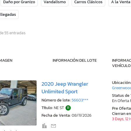
Daño por Granizo
Vandalismo
Carros Clásicos
A la Venta
 llegadas
de 55 entradas
IMAGEN
INFORMACIÓN DEL LOTE
INFORMAC
VEHÍCULO
Ubicación
2020 Jeep Wrangler
Greenwood
Unlimited Sport
Status de
Número de lote:
56603***
En Oferta
Título:
NE ST
R
Pre Ofert
Cierran en
Fecha de Venta:
08/11/2026
3 Days, 12