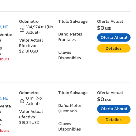
:
Odómetro:
Titulo Salvaage
Oferta Actual
$0
, NE
184,974 mi (No
USD
Actual)
Daño:
Partes
 Venta:
Oferta Ahora!
Frontales
a
Valor Actual
Efectivo:
as
Detalles
$2,181 USD
Сlaves
:
Disponibles
 Hours
:
Odómetro:
Titulo Salvaage
Oferta Actual
$0
, NE
0 mi (No
USD
Actual)
Daño:
Motor
 Venta:
Oferta Ahora!
Quemado
a
Valor Actual
Efectivo:
as
Detalles
$19,311 USD
Сlaves
:
Disponibles
 Hours