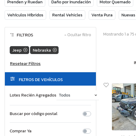
Prenden y Ruedan
Daño por Inundación
Motor Quemado
Vehículos Híbridos
Rental Vehicles
Venta Pura
Nuevas
Mostrando 1 a 75 
FILTROS
−
Ocultar filtro
Jeep
Nebraska
FILTROS DE VEHÍCULOS
Lotes Recién Agregados
Buscar por código postal
Comprar Ya