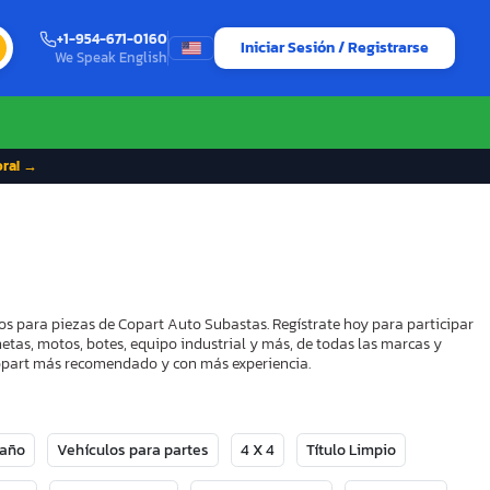
+1-954-671-0160
Iniciar Sesión / Registrarse
We Speak English
ora! →
os para piezas de Copart Auto Subastas. Regístrate hoy para participar
etas, motos, botes, equipo industrial y más, de todas las marcas y
 Copart más recomendado y con más experiencia.
Daño
Vehículos para partes
4 X 4
Título Limpio