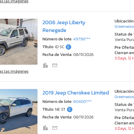
as las imágenes
Ubicación
2006 Jeep Liberty
Greenwood
Renegade
Status de
Número de lote:
49798***
Venta Pur
Título:
ID SC
E
Pre Ofert
Cierran en
Fecha de Venta:
08/11/2026
3 Days, 12
as las imágenes
Ubicación
2019 Jeep Cherokee Limited
Greenwood
Número de lote:
60400***
Status de
Título:
NE ST
E
Venta Pur
Fecha de Venta:
08/11/2026
Pre Ofert
Cierran en
3 Days, 12