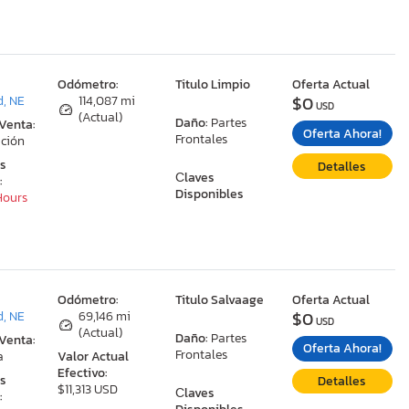
:
Odómetro:
Titulo Limpio
Oferta Actual
$0
, NE
114,087 mi
USD
(Actual)
Daño:
Partes
 Venta:
Oferta Ahora!
Frontales
ción
as
Detalles
Сlaves
:
Disponibles
 Hours
:
Odómetro:
Titulo Salvaage
Oferta Actual
$0
, NE
69,146 mi
USD
(Actual)
Daño:
Partes
 Venta:
Oferta Ahora!
Frontales
a
Valor Actual
Efectivo:
as
Detalles
$11,313 USD
Сlaves
: