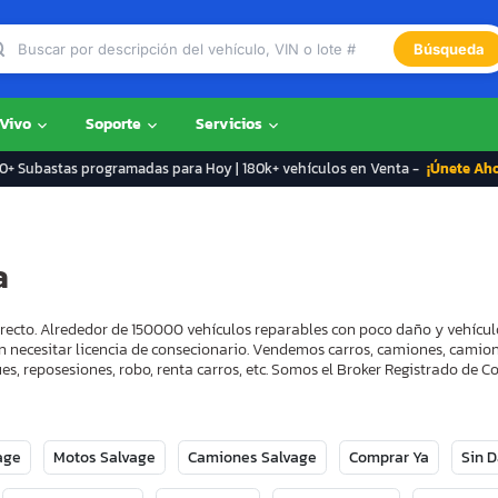
Búsqueda
 Vivo
Soporte
Servicios
+ Subastas programadas para Hoy | 180k+ vehículos en Venta -
¡Únete Ah
a
rrecto. Alrededor de 150000 vehículos reparables con poco daño y vehícul
n necesitar licencia de consecionario. Vendemos carros, camiones, camion
s, reposesiones, robo, renta carros, etc. Somos el Broker Registrado de
age
Motos Salvage
Camiones Salvage
Comprar Ya
Sin 