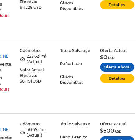
Efectivo:
Сlaves
as
Detalles
$11,229 USD
Disponibles
:
 Hours
:
Odómetro:
Titulo Salvaage
Oferta Actual
$0
, NE
222,621 mi
USD
(Actual)
Daño:
Lado
 Venta:
Oferta Ahora!
a
Valor Actual
Efectivo:
Сlaves
as
Detalles
$6,491 USD
Disponibles
:
 Hours
:
Odómetro:
Titulo Salvaage
Oferta Actual
$500
, NE
50,692 mi
USD
(Actual)
Daño:
Granizo
 Venta: