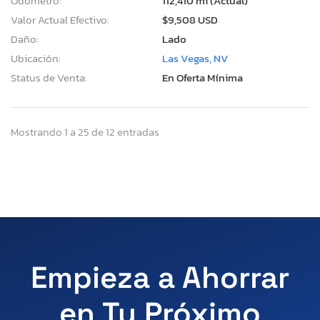
Odómetro:
112,410 mi (Actual)
Valor Actual Efectivo:
$9,508 USD
Daño:
Lado
Ubicación:
Las Vegas, NV
Status de Venta:
En Oferta Mínima
Mostrando 1 a 25 de 12 entradas
Empieza a Ahorrar
en Tu Próximo