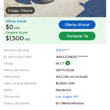
5 Days, 7 Hours
Oferta Actual
Oferta Ahora!
$0
USD
Compre Ya por
Comprar Ya
$1,500
USD
Número de lote:
61631***
ID vehicular (VIN):
JN8AZ2NEXC*******
Título:
IN CT
R
Fecha de Venta:
08/11/2026
Odómetro:
202,336 mi (Actual)
Valor Actual Efectivo:
$7,800 USD
Daño:
Mecánico
Ubicación:
Las Vegas, NV
Status de Venta:
En Oferta Mínima