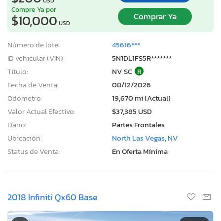
USD
Compre Ya por
Comprar Ya
$10,000
USD
Número de lote:
45616***
ID vehicular (VIN):
5N1DL1FS5R*******
Título:
NV SC
R
Fecha de Venta:
08/12/2026
Odómetro:
19,670 mi (Actual)
Valor Actual Efectivo:
$37,385 USD
Daño:
Partes Frontales
Ubicación:
North Las Vegas, NV
Status de Venta:
En Oferta Mínima
2018 Infiniti Qx60 Base