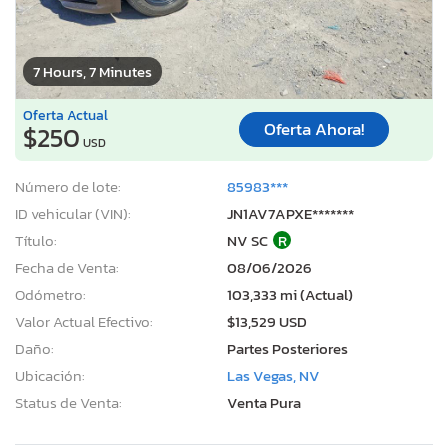
7 Hours, 7 Minutes
Oferta Actual
Oferta Ahora!
$250
USD
Número de lote:
85983***
ID vehicular (VIN):
JN1AV7APXE*******
Título:
NV SC
R
Fecha de Venta:
08/06/2026
Odómetro:
103,333 mi (Actual)
Valor Actual Efectivo:
$13,529 USD
Daño:
Partes Posteriores
Ubicación:
Las Vegas, NV
Status de Venta:
Venta Pura