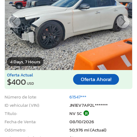
4 Days, 7 Hours
Oferta Actual
Oferta Ahora!
$400
USD
Número de lote:
61547***
ID vehicular (VIN):
JN1EV7AP2L*******
Título:
NV SC
R
Fecha de Venta:
08/10/2026
Odómetro:
50,976 mi (Actual)