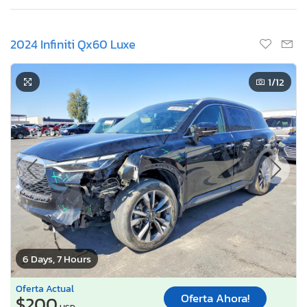
2024 Infiniti Qx60 Luxe
1
/12
6 Days, 7 Hours
Oferta Actual
Oferta Ahora!
$200