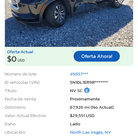
Oferta Actual
Oferta Ahora!
$0
USD
Número de lote:
49857***
ID vehicular (VIN):
5N1DL1ER9R*******
Título:
NV SC
E
Fecha de Venta:
Proximamente
Odómetro:
67,926 mi (No Actual)
Valor Actual Efectivo:
$29,551 USD
Daño:
Lado
Ubicación:
North Las Vegas, NV