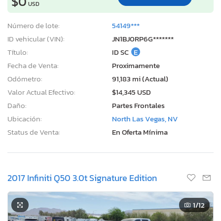
$0
USD
Número de lote:
54149***
ID vehicular (VIN):
JN1BJ0RP6G*******
Título:
ID SC
E
Fecha de Venta:
Proximamente
Odómetro:
91,183 mi (Actual)
Valor Actual Efectivo:
$14,345 USD
Daño:
Partes Frontales
Ubicación:
North Las Vegas, NV
Status de Venta:
En Oferta Mínima
2017 Infiniti Q50 3.0t Signature Edition
1
/12