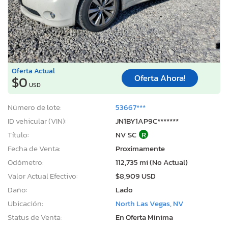
Oferta Actual
Oferta Ahora!
$0
USD
Número de lote:
53667***
ID vehicular (VIN):
JN1BY1AP9C*******
Título:
NV SC
R
Fecha de Venta:
Proximamente
Odómetro:
112,735 mi (No Actual)
Valor Actual Efectivo:
$8,909 USD
Daño:
Lado
Ubicación:
North Las Vegas, NV
Status de Venta:
En Oferta Mínima