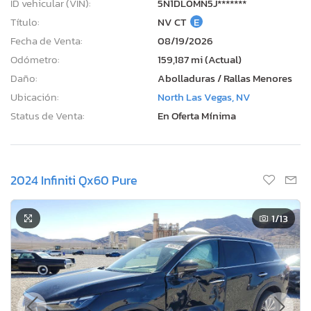
ID vehicular (VIN):
5N1DL0MN5J*******
Título:
NV CT
E
Fecha de Venta:
08/19/2026
Odómetro:
159,187 mi (Actual)
Daño:
Abolladuras / Rallas Menores
Ubicación:
North Las Vegas, NV
Status de Venta:
En Oferta Mínima
2024 Infiniti Qx60 Pure
1
/13