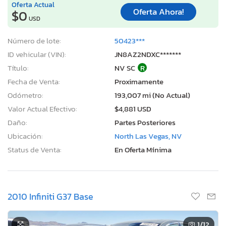
Oferta Actual
Oferta Ahora!
$0
USD
Número de lote:
50423***
ID vehicular (VIN):
JN8AZ2NDXC*******
Título:
NV SC
R
Fecha de Venta:
Proximamente
Odómetro:
193,007 mi (No Actual)
Valor Actual Efectivo:
$4,881 USD
Daño:
Partes Posteriores
Ubicación:
North Las Vegas, NV
Status de Venta:
En Oferta Mínima
2010 Infiniti G37 Base
1
/12