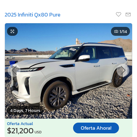
2025 Infiniti Qx80 Pure
1
/14
4 Days, 7 Hours
Oferta Actual
Oferta Ahora!
$21,200
USD