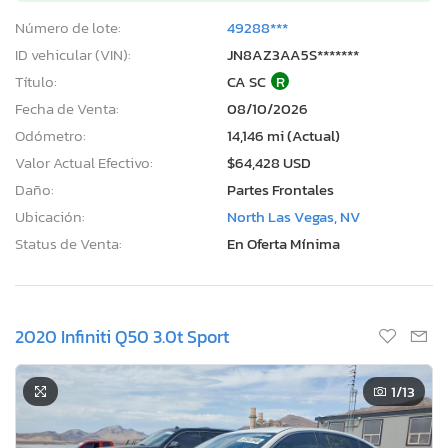
Número de lote:
49288***
ID vehicular (VIN):
JN8AZ3AA5S*******
Título:
CA SC
R
Fecha de Venta:
08/10/2026
Odómetro:
14,146 mi (Actual)
Valor Actual Efectivo:
$64,428 USD
Daño:
Partes Frontales
Ubicación:
North Las Vegas, NV
Status de Venta:
En Oferta Mínima
2020 Infiniti Q50 3.0t Sport
1
/13