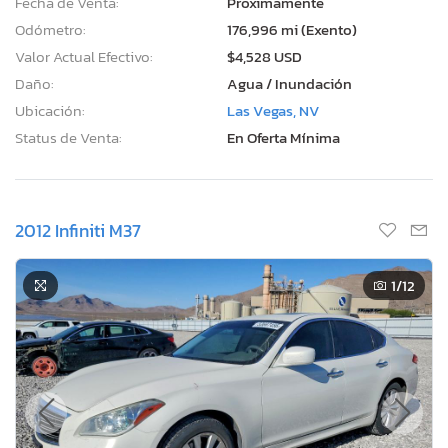
Fecha de Venta:
Proximamente
Odómetro:
176,996 mi (Exento)
Valor Actual Efectivo:
$4,528 USD
Daño:
Agua / Inundación
Ubicación:
Las Vegas, NV
Status de Venta:
En Oferta Mínima
2012 Infiniti M37
1
/12