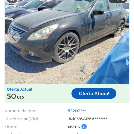
Oferta Actual
Oferta Ahora!
$0
USD
Número de lote:
53202***
ID vehicular (VIN):
JN1CV6AP6A*******
Título:
NV FS
E