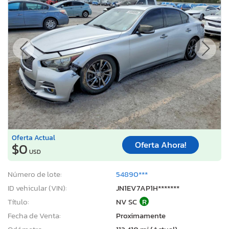
Oferta Actual
Oferta Ahora!
$0
USD
Número de lote:
54890***
ID vehicular (VIN):
JN1EV7AP1H*******
Título:
NV SC
R
Fecha de Venta:
Proximamente