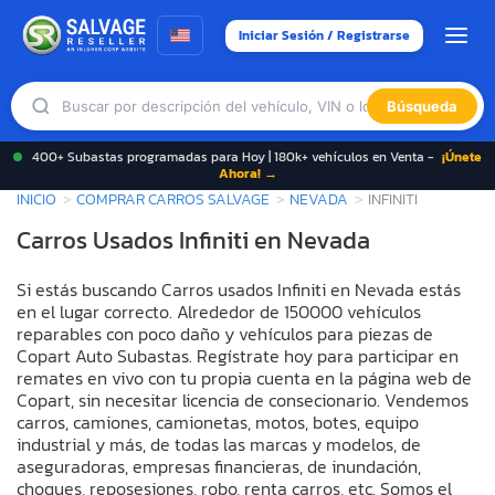
Iniciar Sesión / Registrarse
Búsqueda
400+ Subastas programadas para Hoy | 180k+ vehículos en Venta -
¡Únete
Ahora! →
INICIO
COMPRAR CARROS SALVAGE
NEVADA
INFINITI
Carros Usados Infiniti en Nevada
Si estás buscando Carros usados Infiniti en Nevada estás
en el lugar correcto. Alrededor de 150000 vehículos
reparables con poco daño y vehículos para piezas de
Copart Auto Subastas. Regístrate hoy para participar en
remates en vivo con tu propia cuenta en la página web de
Copart, sin necesitar licencia de consecionario. Vendemos
carros, camiones, camionetas, motos, botes, equipo
industrial y más, de todas las marcas y modelos, de
aseguradoras, empresas financieras, de inundación,
choques, reposesiones, robo, renta carros, etc. Somos el