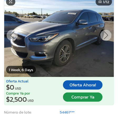
1
/12
1 Week, 6 Days
Oferta Actual
Oferta Ahora!
$0
USD
Compre Ya por
Comprar Ya
$2,500
USD
Número de lote:
54461***