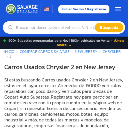
Iniciar Sesión / Registrarse
Búsqueda
400+ Subastas programadas para Hoy | 180k+ vehículos en Venta -
¡Únete
Ahora! →
INICIO
COMPRAR CARROS SALVAGE
NEW JERSEY
CHRYSLER
2
Carros Usados Chrysler 2 en New Jersey
Si estás buscando Carros usados Chrysler 2 en New Jersey,
estás en el lugar correcto. Alrededor de 150000 vehículos
reparables con poco daño y vehículos para piezas de
Copart Auto Subastas. Regístrate hoy para participar en
remates en vivo con tu propia cuenta en la página web de
Copart, sin necesitar licencia de consecionario. Vendemos
carros, camiones, camionetas, motos, botes, equipo
industrial y más, de todas las marcas y modelos, de
aseguradoras, empresas financieras, de inundación,