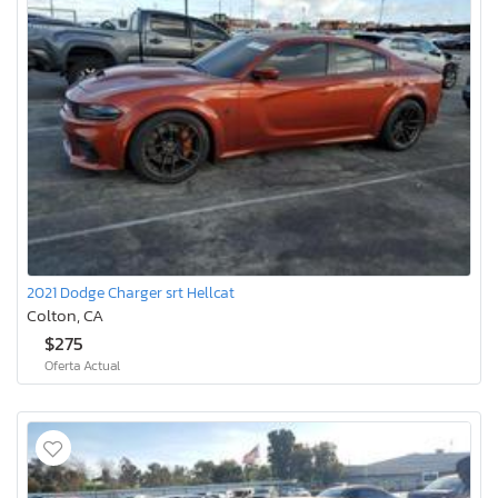
2021 Dodge Charger srt Hellcat
Colton, CA
$275
Oferta Actual