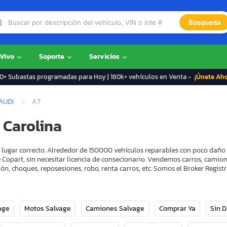
Búsqueda
 Vivo
Soporte
Servicios
+ Subastas programadas para Hoy | 180k+ vehículos en Venta -
¡Únete Ah
AUDI
A7
 Carolina
l lugar correcto. Alrededor de 150000 vehículos reparables con poco daño
 Copart, sin necesitar licencia de consecionario. Vendemos carros, camion
ón, choques, reposesiones, robo, renta carros, etc. Somos el Broker Regi
age
Motos Salvage
Camiones Salvage
Comprar Ya
Sin 