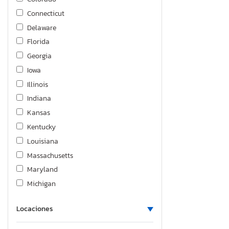
Connecticut
Delaware
Florida
Georgia
Iowa
Illinois
Indiana
Kansas
Kentucky
Louisiana
Massachusetts
Maryland
Michigan
Minnesota
Locaciones
Montana
North Carolina