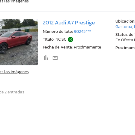
as las imágenes
Ubicación
2012 Audi A7 Prestige
Gastonia,
Número de lote:
90245***
Status de
Título:
NC SC
R
En Oferta
Fecha de Venta:
Proximamente
Proximam
as las imágenes
de 2 entradas