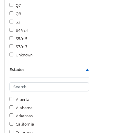
Q7
Q8
S3
S4/rs4
S5/rs5
S7/rs7
Unknown
Estados
Alberta
Alabama
Arkansas
California
Colorado