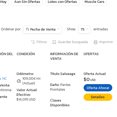
 Hoy
Aun Sin Ofertas
Lotes con Ofertas
Muscle Cars
Ordenar por
Show
entradas
Fecha de Venta
75
Filtros
Guardar busqueda
Imprimir
IÓN DEL
CONDICIÓN
INFORMACIÓN DE
OFERTAS
VENTA
:
Odómetro:
Titulo Salvaage
Oferta Actual
$0
e, NC
109,004 mi
USD
(Actual)
Daño:
Partes
 Venta:
Oferta Ahora!
Frontales
 Mínima
Valor Actual
Efectivo:
ente
Detalles
$14,019 USD
Сlaves
Disponibles