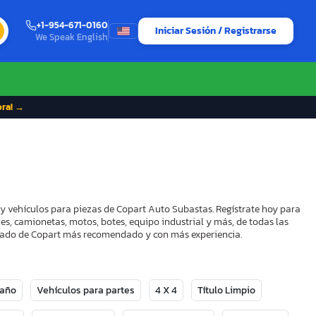
+1-954-671-0160
Iniciar Sesión / Registrarse
We Speak English
ora! →
 y vehículos para piezas de Copart Auto Subastas. Regístrate hoy para
es, camionetas, motos, botes, equipo industrial y más, de todas las
strado de Copart más recomendado y con más experiencia.
Daño
Vehículos para partes
4 X 4
Título Limpio