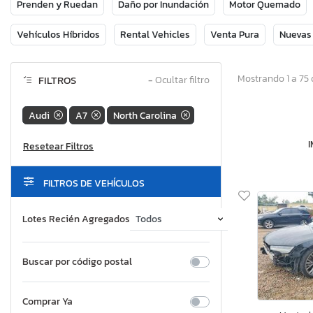
Prenden y Ruedan
Daño por Inundación
Motor Quemado
Vehículos Híbridos
Rental Vehicles
Venta Pura
Nuevas
Mostrando 1 a 75 
FILTROS
−
Ocultar filtro
Audi
A7
North Carolina
FILTROS DE VEHÍCULOS
Lotes Recién Agregados
Buscar por código postal
Comprar Ya