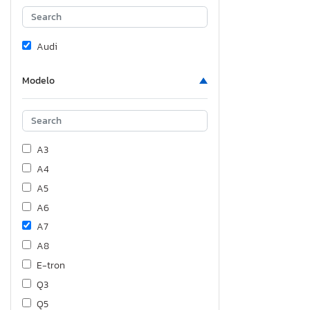
Audi
Modelo
A3
A4
A5
A6
A7
A8
E-tron
Q3
Q5