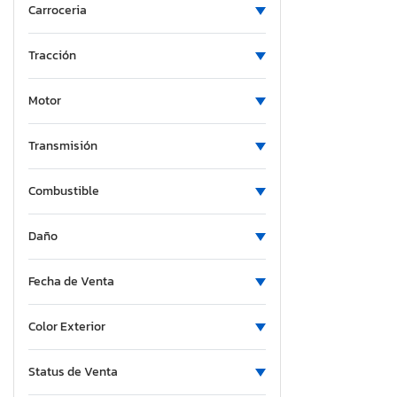
Carroceria
Nevada
New York
Tracción
Ohio
Ontario
Motor
Oregon
South Carolina
Transmisión
Tennessee
Combustible
Texas
Utah
Daño
Fecha de Venta
Color Exterior
Status de Venta