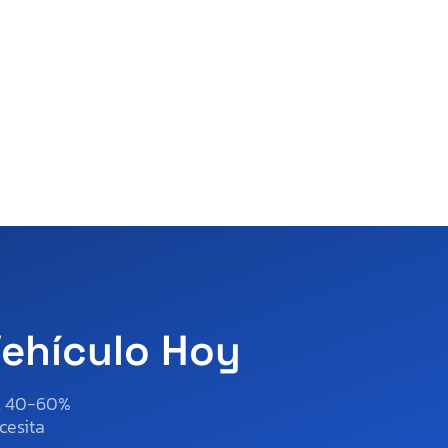
Vehículo Hoy
al 40-60%
cesita