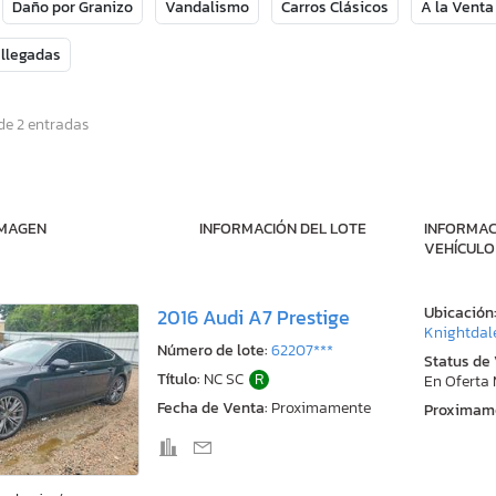
Daño por Granizo
Vandalismo
Carros Clásicos
A la Venta
 llegadas
de 2 entradas
IMAGEN
INFORMACIÓN DEL LOTE
INFORMAC
VEHÍCULO
Ubicación
2016 Audi A7 Prestige
Knightdal
Número de lote:
62207***
Status de
Título:
NC SC
R
En Oferta
Fecha de Venta:
Proximamente
Proximam