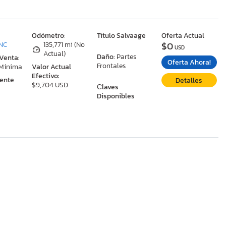
:
Odómetro:
Titulo Salvaage
Oferta Actual
$0
 NC
135,771 mi (No
USD
Actual)
Daño:
Partes
 Venta:
Oferta Ahora!
Frontales
 Mínima
Valor Actual
Efectivo:
ente
Detalles
$9,704 USD
Сlaves
Disponibles