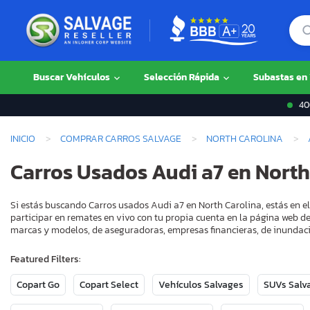
Buscar Vehículos
Selección Rápida
Subastas en
400
INICIO
COMPRAR CARROS SALVAGE
NORTH CAROLINA
Carros Usados Audi a7 en North
Si estás buscando Carros usados Audi a7 en North Carolina, estás en e
participar en remates en vivo con tu propia cuenta en la página web de
marcas y modelos, de aseguradoras, empresas financieras, de inundaci
Featured Filters:
Copart Go
Copart Select
Vehículos Salvages
SUVs Salv