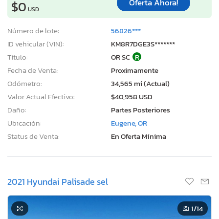
Oferta Ahora!
$0
USD
Número de lote:
56826***
ID vehicular (VIN):
KM8R7DGE3S*******
Título:
OR SC
R
Fecha de Venta:
Proximamente
Odómetro:
34,565 mi (Actual)
Valor Actual Efectivo:
$40,958 USD
Daño:
Partes Posteriores
Ubicación:
Eugene, OR
Status de Venta:
En Oferta Mínima
2021 Hyundai Palisade sel
1
/14