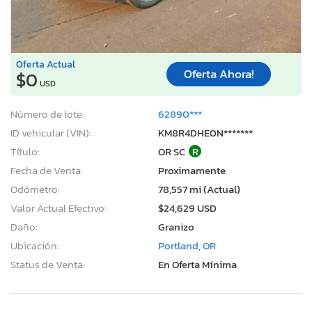
Oferta Actual
Oferta Ahora!
$0
USD
Número de lote:
62890***
ID vehicular (VIN):
KM8R4DHE0N*******
Título:
OR SC
R
Fecha de Venta:
Proximamente
Odómetro:
78,557 mi (Actual)
Valor Actual Efectivo:
$24,629 USD
Daño:
Granizo
Ubicación:
Portland, OR
Status de Venta:
En Oferta Mínima