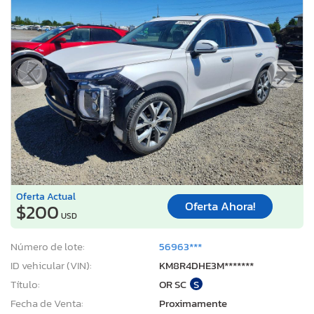
Oferta Actual
Oferta Ahora!
$200
USD
Número de lote:
56963***
ID vehicular (VIN):
KM8R4DHE3M*******
Título:
OR SC
S
Fecha de Venta:
Proximamente