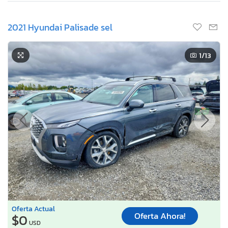
2021 Hyundai Palisade sel
1
/13
Oferta Actual
Oferta Ahora!
$0
USD