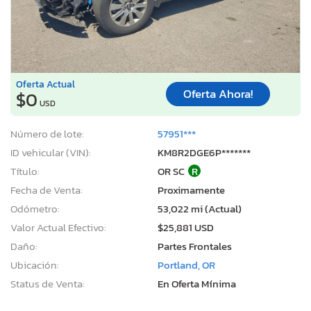
Oferta Actual
Oferta Ahora!
$0
USD
Número de lote:
57951***
ID vehicular (VIN):
KM8R2DGE6P*******
Título:
OR SC
R
Fecha de Venta:
Proximamente
Odómetro:
53,022 mi (Actual)
Valor Actual Efectivo:
$25,881 USD
Daño:
Partes Frontales
Ubicación:
Portland, OR
Status de Venta:
En Oferta Mínima