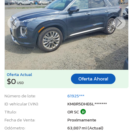
Oferta Actual
Oferta Ahora!
$0
USD
Número de lote:
61925***
ID vehicular (VIN):
KM8R5DHE6L*******
Título:
OR SC
R
Fecha de Venta:
Proximamente
Odómetro:
63,887 mi (Actual)