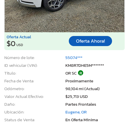
Oferta Actual
Oferta Ahora!
$0
USD
Número de lote:
55074***
ID vehicular (VIN):
KM8R7DHE5M*******
Título:
OR SC
R
Fecha de Venta:
Proximamente
Odómetro:
98,104 mi (Actual)
Valor Actual Efectivo:
$25,713 USD
Daño:
Partes Frontales
Ubicación:
Eugene, OR
Status de Venta:
En Oferta Mínima