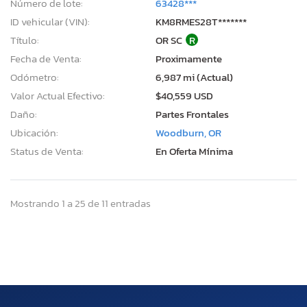
Número de lote:
63428***
ID vehicular (VIN):
KM8RMES28T*******
Título:
OR SC
R
Fecha de Venta:
Proximamente
Odómetro:
6,987 mi (Actual)
Valor Actual Efectivo:
$40,559 USD
Daño:
Partes Frontales
Ubicación:
Woodburn, OR
Status de Venta:
En Oferta Mínima
Mostrando 1 a 25 de 11 entradas