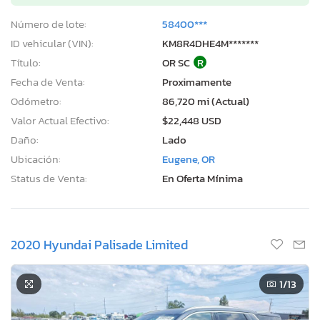
Número de lote:
58400***
ID vehicular (VIN):
KM8R4DHE4M*******
Título:
OR SC
R
Fecha de Venta:
Proximamente
Odómetro:
86,720 mi (Actual)
Valor Actual Efectivo:
$22,448 USD
Daño:
Lado
Ubicación:
Eugene, OR
Status de Venta:
En Oferta Mínima
2020 Hyundai Palisade Limited
1
/13