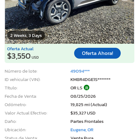
2 Weeks, 3 Days
Oferta Actual
Oferta Ahora!
$3,550
USD
Número de lote:
49094***
ID vehicular (VIN):
KM8R4DGE1S*******
Título:
OR LS
R
Fecha de Venta:
08/25/2026
Odómetro:
19,825 mi (Actual)
Valor Actual Efectivo:
$35,327 USD
Daño:
Partes Frontales
Ubicación:
Eugene, OR
Status de Venta:
Venta Pura