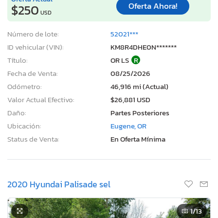
Oferta Ahora!
$250
USD
Número de lote:
52021***
ID vehicular (VIN):
KM8R4DHE0N*******
Título:
OR LS
R
Fecha de Venta:
08/25/2026
Odómetro:
46,916 mi (Actual)
Valor Actual Efectivo:
$26,881 USD
Daño:
Partes Posteriores
Ubicación:
Eugene, OR
Status de Venta:
En Oferta Mínima
2020 Hyundai Palisade sel
1
/13