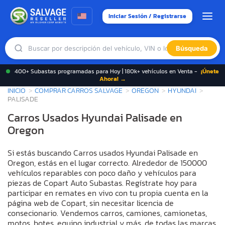
Iniciar Sesión / Registrarse
Búsqueda
400+ Subastas programadas para Hoy | 180k+ vehículos en Venta -
¡Únete
Ahora! →
INICIO
COMPRAR CARROS SALVAGE
OREGON
HYUNDAI
PALISADE
Carros Usados Hyundai Palisade en
Oregon
Si estás buscando Carros usados Hyundai Palisade en
Oregon, estás en el lugar correcto. Alrededor de 150000
vehículos reparables con poco daño y vehículos para
piezas de Copart Auto Subastas. Regístrate hoy para
participar en remates en vivo con tu propia cuenta en la
página web de Copart, sin necesitar licencia de
consecionario. Vendemos carros, camiones, camionetas,
motos, botes, equipo industrial y más, de todas las marcas