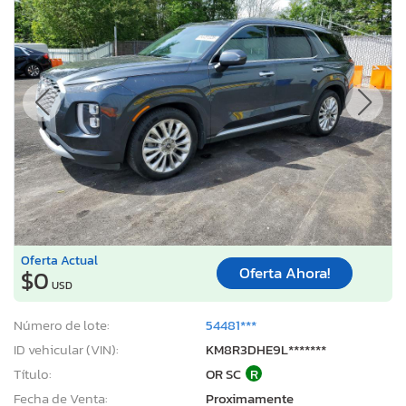
Oferta Actual
Oferta Ahora!
$0
USD
Número de lote:
54481***
ID vehicular (VIN):
KM8R3DHE9L*******
Título:
OR SC
R
Fecha de Venta:
Proximamente