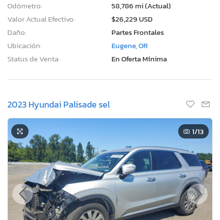
Odómetro:
58,786 mi (Actual)
Valor Actual Efectivo:
$26,229 USD
Daño:
Partes Frontales
Ubicación:
Eugene, OR
Status de Venta:
En Oferta Mínima
2023 Hyundai Palisade sel
1
/13