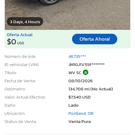
3 Days, 4 Hours
Oferta Actual
Oferta Ahora!
$0
USD
Número de lote:
46735***
ID vehicular (VIN):
JM1GJ1V55F*******
Título:
WV SC
R
Fecha de Venta:
08/10/2026
Odómetro:
134,708 mi (No Actual)
Valor Actual Efectivo:
$7,540 USD
Daño:
Lado
Ubicación:
Portland, OR
Status de Venta:
Venta Pura