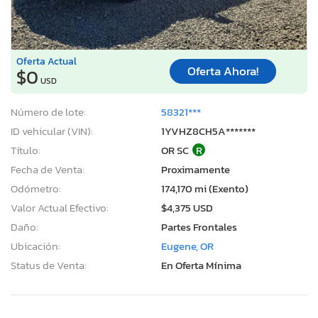
Oferta Actual
Oferta Ahora!
$0
USD
Número de lote:
58321***
ID vehicular (VIN):
1YVHZ8CH5A*******
Título:
OR SC
R
Fecha de Venta:
Proximamente
Odómetro:
174,170 mi (Exento)
Valor Actual Efectivo:
$4,375 USD
Daño:
Partes Frontales
Ubicación:
Eugene, OR
Status de Venta:
En Oferta Mínima