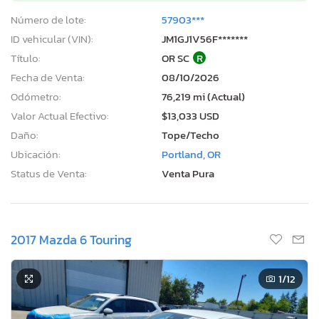
Número de lote:
57903***
ID vehicular (VIN):
JM1GJ1V56F*******
Título:
OR SC
R
Fecha de Venta:
08/10/2026
Odómetro:
76,219 mi (Actual)
Valor Actual Efectivo:
$13,033 USD
Daño:
Tope/Techo
Ubicación:
Portland, OR
Status de Venta:
Venta Pura
2017 Mazda 6 Touring
1
/12