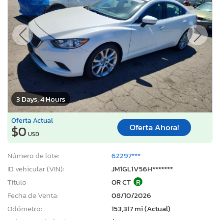
3 Days, 4 Hours
Oferta Actual
Oferta Ahora!
$0
USD
Número de lote:
62297***
ID vehicular (VIN):
JM1GL1V56H*******
Título:
OR CT
R
Fecha de Venta:
08/10/2026
Odómetro:
153,317 mi (Actual)