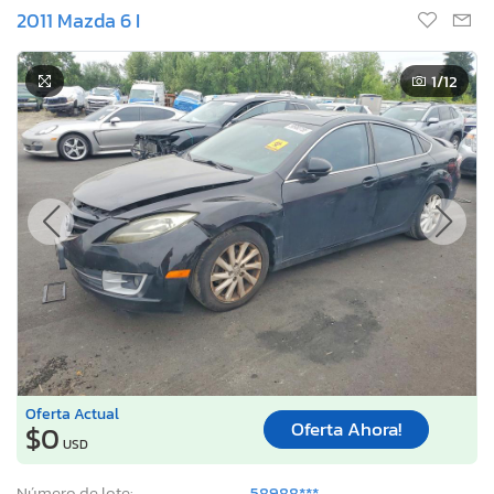
2011 Mazda 6 I
1
/12
Oferta Actual
Oferta Ahora!
$0
USD
Número de lote:
58988***