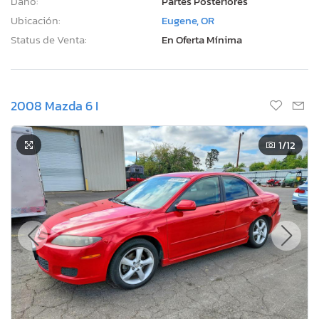
Daño:
Partes Posteriores
Ubicación:
Eugene, OR
Status de Venta:
En Oferta Mínima
2008 Mazda 6 I
1
/12