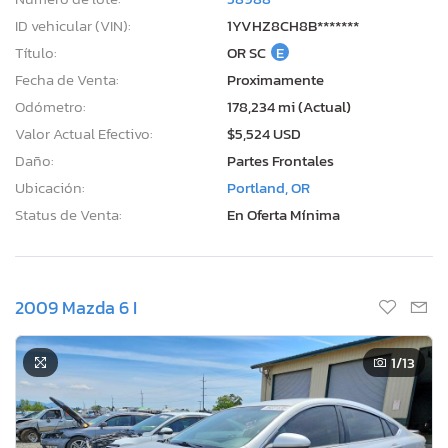
ID vehicular (VIN):
1YVHZ8CH8B*******
Título:
OR SC
E
Fecha de Venta:
Proximamente
Odómetro:
178,234 mi (Actual)
Valor Actual Efectivo:
$5,524 USD
Daño:
Partes Frontales
Ubicación:
Portland, OR
Status de Venta:
En Oferta Mínima
2009 Mazda 6 I
1
/13