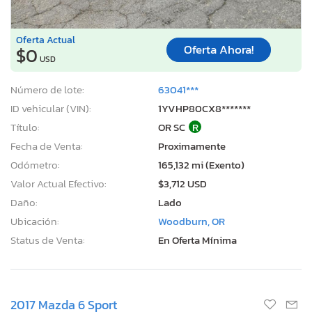
Oferta Actual
Oferta Ahora!
$0
USD
Número de lote:
63041***
ID vehicular (VIN):
1YVHP80CX8*******
Título:
OR SC
R
Fecha de Venta:
Proximamente
Odómetro:
165,132 mi (Exento)
Valor Actual Efectivo:
$3,712 USD
Daño:
Lado
Ubicación:
Woodburn, OR
Status de Venta:
En Oferta Mínima
2017 Mazda 6 Sport