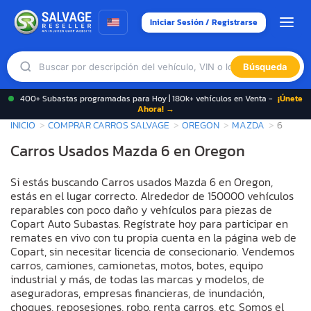
Iniciar Sesión / Registrarse
Búsqueda
400+ Subastas programadas para Hoy | 180k+ vehículos en Venta -
¡Únete
Ahora! →
INICIO
COMPRAR CARROS SALVAGE
OREGON
MAZDA
6
Carros Usados Mazda 6 en Oregon
Si estás buscando Carros usados Mazda 6 en Oregon,
estás en el lugar correcto. Alrededor de 150000 vehículos
reparables con poco daño y vehículos para piezas de
Copart Auto Subastas. Regístrate hoy para participar en
remates en vivo con tu propia cuenta en la página web de
Copart, sin necesitar licencia de consecionario. Vendemos
carros, camiones, camionetas, motos, botes, equipo
industrial y más, de todas las marcas y modelos, de
aseguradoras, empresas financieras, de inundación,
choques, reposesiones, robo, renta carros, etc. Somos el