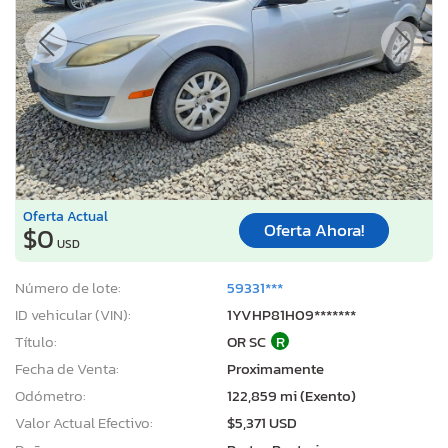
Oferta Actual
Oferta Ahora!
$0
USD
Número de lote:
59331***
ID vehicular (VIN):
1YVHP81H09*******
Título:
OR SC
R
Fecha de Venta:
Proximamente
Odómetro:
122,859 mi (Exento)
Valor Actual Efectivo:
$5,371 USD