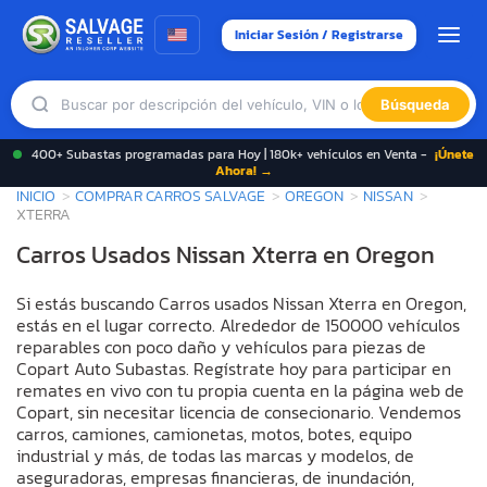
Iniciar Sesión / Registrarse
Búsqueda
400+ Subastas programadas para Hoy | 180k+ vehículos en Venta -
¡Únete
Ahora! →
INICIO
COMPRAR CARROS SALVAGE
OREGON
NISSAN
XTERRA
Carros Usados Nissan Xterra en Oregon
Si estás buscando Carros usados Nissan Xterra en Oregon,
estás en el lugar correcto. Alrededor de 150000 vehículos
reparables con poco daño y vehículos para piezas de
Copart Auto Subastas. Regístrate hoy para participar en
remates en vivo con tu propia cuenta en la página web de
Copart, sin necesitar licencia de consecionario. Vendemos
carros, camiones, camionetas, motos, botes, equipo
industrial y más, de todas las marcas y modelos, de
aseguradoras, empresas financieras, de inundación,