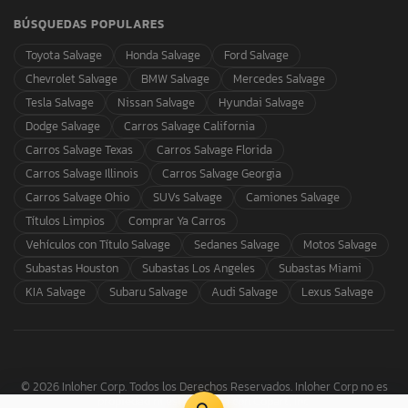
BÚSQUEDAS POPULARES
Toyota Salvage
Honda Salvage
Ford Salvage
Chevrolet Salvage
BMW Salvage
Mercedes Salvage
Tesla Salvage
Nissan Salvage
Hyundai Salvage
Dodge Salvage
Carros Salvage California
Carros Salvage Texas
Carros Salvage Florida
Carros Salvage Illinois
Carros Salvage Georgia
Carros Salvage Ohio
SUVs Salvage
Camiones Salvage
Títulos Limpios
Comprar Ya Carros
Vehículos con Título Salvage
Sedanes Salvage
Motos Salvage
Subastas Houston
Subastas Los Angeles
Subastas Miami
KIA Salvage
Subaru Salvage
Audi Salvage
Lexus Salvage
© 2026 Inloher Corp. Todos los Derechos Reservados. Inloher Corp no es
propiedad ni está afiliada con Copart, Inc.