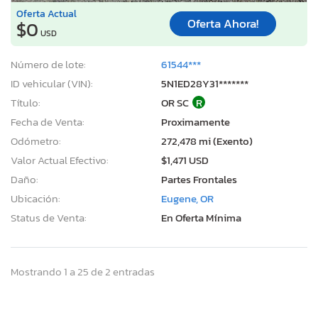
Oferta Actual
Oferta Ahora!
$0
USD
Número de lote:
61544***
ID vehicular (VIN):
5N1ED28Y31*******
Título:
OR SC
R
Fecha de Venta:
Proximamente
Odómetro:
272,478 mi (Exento)
Valor Actual Efectivo:
$1,471 USD
Daño:
Partes Frontales
Ubicación:
Eugene, OR
Status de Venta:
En Oferta Mínima
Mostrando 1 a 25 de 2 entradas