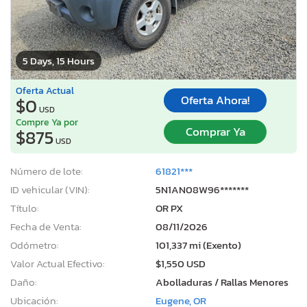
5 Days, 15 Hours
Oferta Actual
Oferta Ahora!
$0
USD
Compre Ya por
Comprar Ya
$875
USD
Número de lote:
61821***
ID vehicular (VIN):
5N1AN08W96*******
Título:
OR PX
Fecha de Venta:
08/11/2026
Odómetro:
101,337 mi (Exento)
Valor Actual Efectivo:
$1,550 USD
Daño:
Abolladuras / Rallas Menores
Ubicación:
Eugene, OR