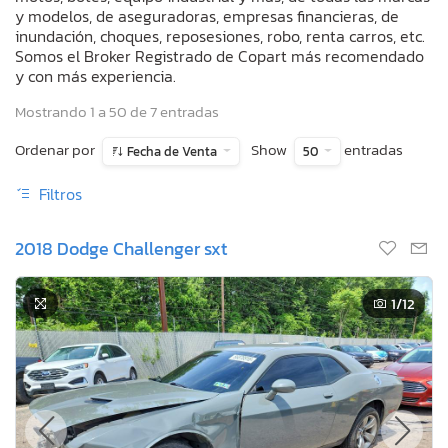
y modelos, de aseguradoras, empresas financieras, de
inundación, choques, reposesiones, robo, renta carros, etc.
Somos el Broker Registrado de Copart más recomendado
y con más experiencia.
Mostrando 1 a 50 de 7 entradas
Ordenar por
Show
entradas
Fecha de Venta
50
Filtros
2018 Dodge Challenger sxt
1
/12