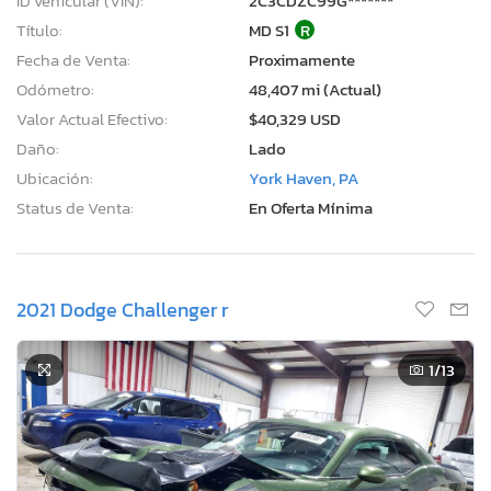
ID vehicular (VIN):
2C3CDZC99G*******
Título:
MD S1
R
Fecha de Venta:
Proximamente
Odómetro:
48,407 mi (Actual)
Valor Actual Efectivo:
$40,329 USD
Daño:
Lado
Ubicación:
York Haven, PA
Status de Venta:
En Oferta Mínima
2021 Dodge Challenger r
1
/13