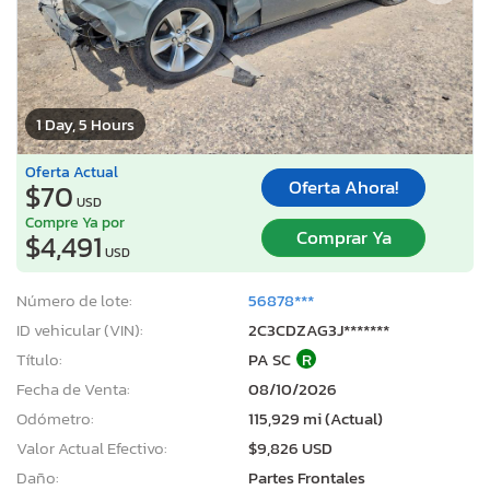
1 Day, 5 Hours
Oferta Actual
Oferta Ahora!
$70
USD
Compre Ya por
Comprar Ya
$4,491
USD
Número de lote:
56878***
ID vehicular (VIN):
2C3CDZAG3J*******
Título:
PA SC
R
Fecha de Venta:
08/10/2026
Odómetro:
115,929 mi (Actual)
Valor Actual Efectivo:
$9,826 USD
Daño:
Partes Frontales