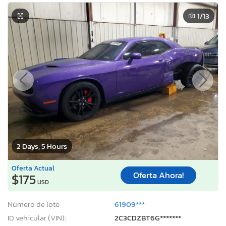
1
/13
2 Days, 5 Hours
Oferta Actual
Oferta Ahora!
$175
USD
Número de lote:
61909***
ID vehicular (VIN):
2C3CDZBT6G*******