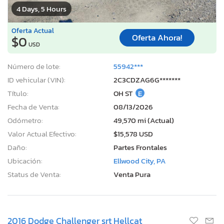
4 Days, 5 Hours
Oferta Actual
Oferta Ahora!
$0
USD
Número de lote:
55942***
ID vehicular (VIN):
2C3CDZAG6G*******
Título:
OH ST
E
Fecha de Venta:
08/13/2026
Odómetro:
49,570 mi (Actual)
Valor Actual Efectivo:
$15,578 USD
Daño:
Partes Frontales
Ubicación:
Ellwood City, PA
Status de Venta:
Venta Pura
2016 Dodge Challenger srt Hellcat