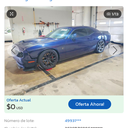
1
/13
Oferta Actual
Oferta Ahora!
$0
USD
Número de lote:
49931***