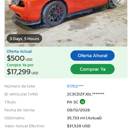
3 Days, 5 Hours
Oferta Actual
Oferta Ahora!
$500
USD
Compre Ya por
Comprar Ya
$17,299
USD
Número de lote:
51702***
ID vehicular (VIN):
2C3CDZFJ0L*******
Título:
PA SC
R
Fecha de Venta:
08/12/2026
Odómetro:
35,733 mi (Actual)
Valor Actual Efectivo:
$31,528 USD