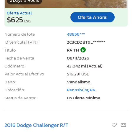
2 Days, 5 Hours
Oferta Actual
Oferta Ahora!
$625
USD
Número de lote:
48856***
ID vehicular (VIN):
2C3CDZBT9L*******
Título:
PA TH
R
Fecha de Venta:
08/11/2026
Odómetro:
43,042 mi (Actual)
Valor Actual Efectivo:
$16,231 USD
Daño:
Vandalismo
Ubicación:
Pennsburg, PA
Status de Venta:
En Oferta Mínima
2016 Dodge Challenger R/T