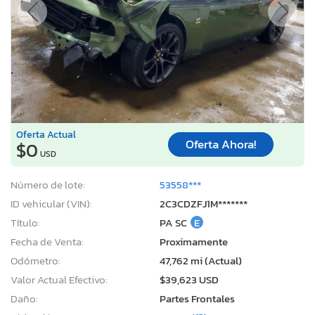
Oferta Actual
Oferta Ahora!
$0
USD
Número de lote:
53558***
ID vehicular (VIN):
2C3CDZFJ1M*******
Título:
PA SC
E
Fecha de Venta:
Proximamente
Odómetro:
47,762 mi (Actual)
Valor Actual Efectivo:
$39,623 USD
Daño:
Partes Frontales