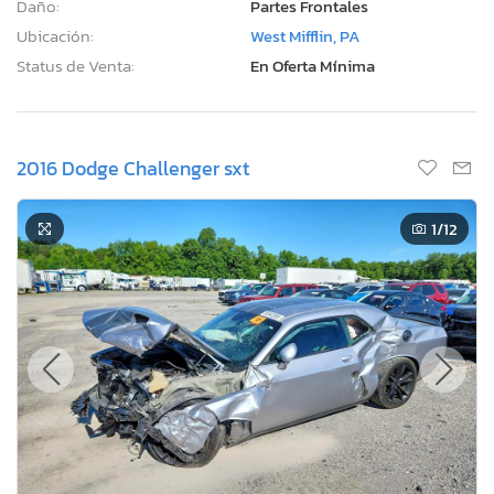
Daño:
Partes Frontales
Ubicación:
West Mifflin, PA
Status de Venta:
En Oferta Mínima
2016 Dodge Challenger sxt
1
/12