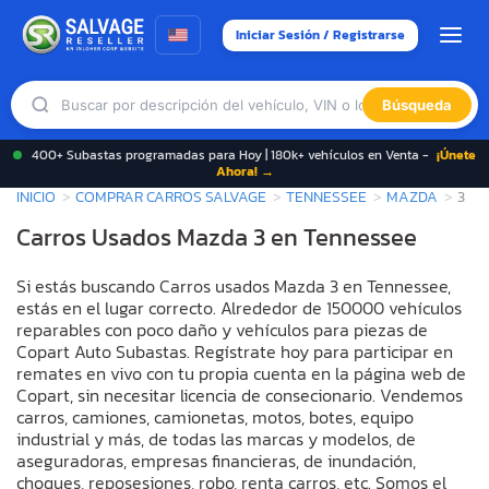
Iniciar Sesión / Registrarse
Búsqueda
400+ Subastas programadas para Hoy | 180k+ vehículos en Venta -
¡Únete
Ahora! →
INICIO
COMPRAR CARROS SALVAGE
TENNESSEE
MAZDA
3
Carros Usados Mazda 3 en Tennessee
Si estás buscando Carros usados Mazda 3 en Tennessee,
estás en el lugar correcto. Alrededor de 150000 vehículos
reparables con poco daño y vehículos para piezas de
Copart Auto Subastas. Regístrate hoy para participar en
remates en vivo con tu propia cuenta en la página web de
Copart, sin necesitar licencia de consecionario. Vendemos
carros, camiones, camionetas, motos, botes, equipo
industrial y más, de todas las marcas y modelos, de
aseguradoras, empresas financieras, de inundación,
choques, reposesiones, robo, renta carros, etc. Somos el