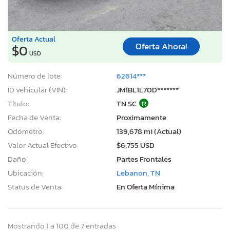
Oferta Actual
Oferta Ahora!
$0
USD
Número de lote:
62614***
ID vehicular (VIN):
JM1BL1L70D*******
Título:
TN SC
R
Fecha de Venta:
Proximamente
Odómetro:
139,678 mi (Actual)
Valor Actual Efectivo:
$6,755 USD
Daño:
Partes Frontales
Ubicación:
Lebanon, TN
Status de Venta:
En Oferta Mínima
Mostrando 1 a 100 de 7 entradas