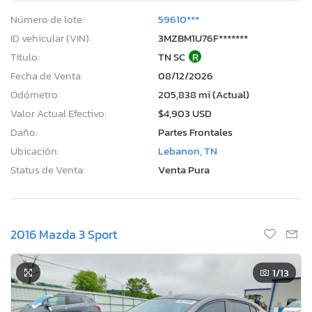
Número de lote:
59610***
ID vehicular (VIN):
3MZBM1U76F*******
Título:
TN SC
R
Fecha de Venta:
08/12/2026
Odómetro:
205,838 mi (Actual)
Valor Actual Efectivo:
$4,903 USD
Daño:
Partes Frontales
Ubicación:
Lebanon, TN
Status de Venta:
Venta Pura
2016 Mazda 3 Sport
1
/13