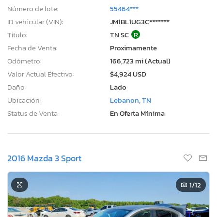
Número de lote:
55464***
ID vehicular (VIN):
JM1BL1UG3C*******
Título:
TN SC
R
Fecha de Venta:
Proximamente
Odómetro:
166,723 mi (Actual)
Valor Actual Efectivo:
$4,924 USD
Daño:
Lado
Ubicación:
Lebanon, TN
Status de Venta:
En Oferta Mínima
2016 Mazda 3 Sport
1
/12