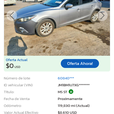
Oferta Actual
Oferta Ahora!
$0
USD
Número de lote:
60840***
ID vehicular (VIN):
JM1BM1U7XG*******
Título:
MS ST
R
Fecha de Venta:
Proximamente
Odómetro:
119,830 mi (Actual)
Valor Actual Efectivo:
$8,610 USD