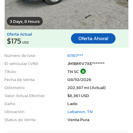
3 Days, 8 Hours
Oferta Actual
Oferta Ahora!
$175
USD
Número de lote:
61187***
ID vehicular (VIN):
JM1BM1V7XE*******
Título:
TN SC
R
Fecha de Venta:
08/10/2026
Odómetro:
202,387 mi (Actual)
Valor Actual Efectivo:
$6,361 USD
Daño:
Lado
Ubicación:
Lebanon, TN
Status de Venta:
Venta Pura