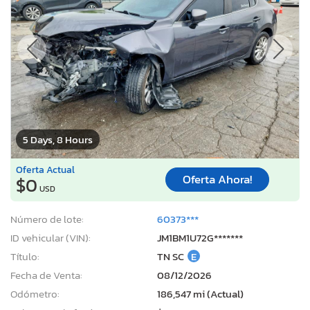
5 Days, 8 Hours
Oferta Actual
Oferta Ahora!
$0
USD
Número de lote:
60373***
ID vehicular (VIN):
JM1BM1U72G*******
Título:
TN SC
E
Fecha de Venta:
08/12/2026
Odómetro:
186,547 mi (Actual)