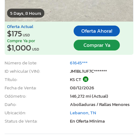
5 Days, 8 Hours
Oferta Actual
Oferta Ahora!
$175
USD
Compre Ya por
Comprar Ya
$1,000
USD
Número de lote:
61645***
ID vehicular (VIN):
JM1BL1UF7C*******
Título:
KS CT
R
Fecha de Venta:
08/12/2026
Odómetro:
146,272 mi (Actual)
Daño:
Abolladuras / Rallas Menores
Ubicación:
Lebanon, TN
Status de Venta:
En Oferta Mínima