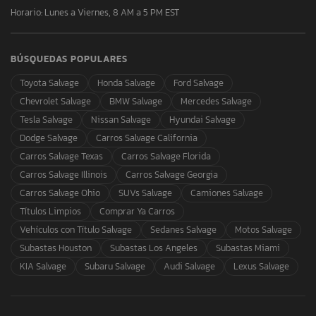
Horario: Lunes a Viernes, 8 AM a 5 PM EST
BÚSQUEDAS POPULARES
Toyota Salvage
Honda Salvage
Ford Salvage
Chevrolet Salvage
BMW Salvage
Mercedes Salvage
Tesla Salvage
Nissan Salvage
Hyundai Salvage
Dodge Salvage
Carros Salvage California
Carros Salvage Texas
Carros Salvage Florida
Carros Salvage Illinois
Carros Salvage Georgia
Carros Salvage Ohio
SUVs Salvage
Camiones Salvage
Títulos Limpios
Comprar Ya Carros
Vehículos con Título Salvage
Sedanes Salvage
Motos Salvage
Subastas Houston
Subastas Los Angeles
Subastas Miami
KIA Salvage
Subaru Salvage
Audi Salvage
Lexus Salvage