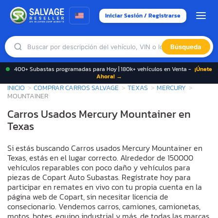
Iniciar Sesión / Registrarse
Búsqueda
400+ Subastas programadas para Hoy | 180k+ vehículos en Venta -
¡Únete
Ahora! →
INICIO
COMPRAR CARROS SALVAGE
TEXAS
MERCURY
MOUNTAINER
Carros Usados Mercury Mountainer en
Texas
Si estás buscando Carros usados Mercury Mountainer en
Texas, estás en el lugar correcto. Alrededor de 150000
vehículos reparables con poco daño y vehículos para
piezas de Copart Auto Subastas. Regístrate hoy para
participar en remates en vivo con tu propia cuenta en la
página web de Copart, sin necesitar licencia de
consecionario. Vendemos carros, camiones, camionetas,
motos, botes, equipo industrial y más, de todas las marcas