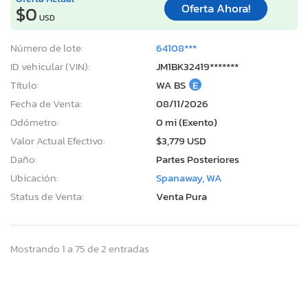
Oferta Ahora!
$0
USD
Número de lote:
64108***
ID vehicular (VIN):
JM1BK32419*******
Título:
WA BS
E
Fecha de Venta:
08/11/2026
Odómetro:
0 mi (Exento)
Valor Actual Efectivo:
$3,779 USD
Daño:
Partes Posteriores
Ubicación:
Spanaway, WA
Status de Venta:
Venta Pura
Mostrando 1 a 75 de 2 entradas