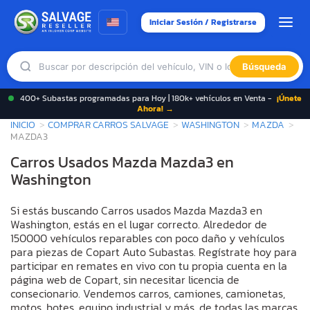
Iniciar Sesión / Registrarse
Búsqueda
400+ Subastas programadas para Hoy | 180k+ vehículos en Venta -
¡Únete
Ahora! →
INICIO
COMPRAR CARROS SALVAGE
WASHINGTON
MAZDA
MAZDA3
Carros Usados Mazda Mazda3 en
Washington
Si estás buscando Carros usados Mazda Mazda3 en
Washington, estás en el lugar correcto. Alrededor de
150000 vehículos reparables con poco daño y vehículos
para piezas de Copart Auto Subastas. Regístrate hoy para
participar en remates en vivo con tu propia cuenta en la
página web de Copart, sin necesitar licencia de
consecionario. Vendemos carros, camiones, camionetas,
motos, botes, equipo industrial y más, de todas las marcas