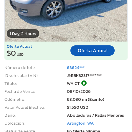
1 Day, 2 Hours
Oferta Actual
Oferta Ahora!
$0
USD
Número de lote:
63624***
ID vehicular (VIN):
JM1BK32317*******
Título:
WA CT
R
Fecha de Venta:
08/10/2026
Odómetro:
63,030 mi (Exento)
Valor Actual Efectivo:
$1,550 USD
Daño:
Abolladuras / Rallas Menores
Ubicación:
Arlington, WA
Status de Venta:
En Oferta Mínima