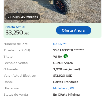
2 Hours, 45 Minutes
Oferta Actual
Oferta Ahora!
$3,250
USD
Número de lote:
62107***
ID vehicular (VIN):
5Y4AN33Y3L*******
Título:
WI RA
R
Fecha de Venta:
08/06/2026
Odómetro:
3,028 mi (Actual)
Valor Actual Efectivo:
$12,620 USD
Daño:
Partes Frontales
Ubicación:
Mcfarland, WI
Status de Venta:
En Oferta Mínima