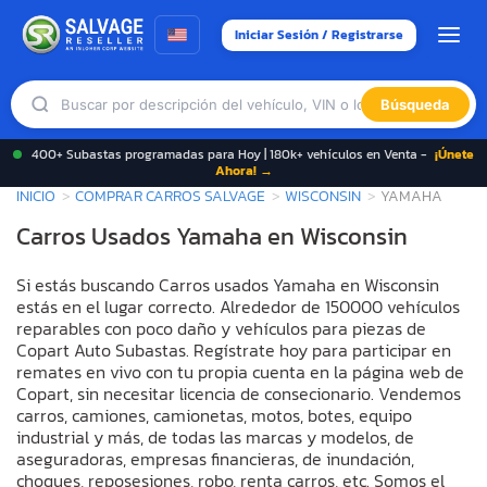
Iniciar Sesión / Registrarse
Búsqueda
400+ Subastas programadas para Hoy | 180k+ vehículos en Venta -
¡Únete
Ahora! →
INICIO
COMPRAR CARROS SALVAGE
WISCONSIN
YAMAHA
Carros Usados Yamaha en Wisconsin
Si estás buscando Carros usados Yamaha en Wisconsin
estás en el lugar correcto. Alrededor de 150000 vehículos
reparables con poco daño y vehículos para piezas de
Copart Auto Subastas. Regístrate hoy para participar en
remates en vivo con tu propia cuenta en la página web de
Copart, sin necesitar licencia de consecionario. Vendemos
carros, camiones, camionetas, motos, botes, equipo
industrial y más, de todas las marcas y modelos, de
aseguradoras, empresas financieras, de inundación,
choques, reposesiones, robo, renta carros, etc. Somos el