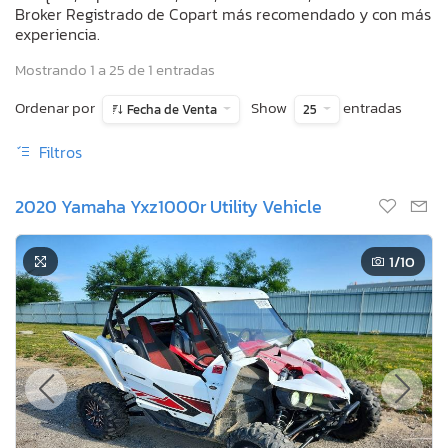
Broker Registrado de Copart más recomendado y con más
experiencia.
Mostrando 1 a 25 de 1 entradas
Ordenar por
Show
entradas
Fecha de Venta
25
Filtros
2020 Yamaha Yxz1000r Utility Vehicle
1
/10