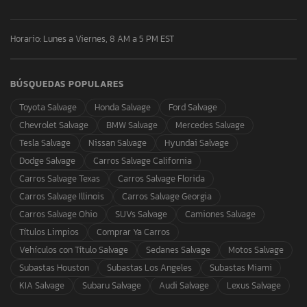
Horario: Lunes a Viernes, 8 AM a 5 PM EST
BÚSQUEDAS POPULARES
Toyota Salvage
Honda Salvage
Ford Salvage
Chevrolet Salvage
BMW Salvage
Mercedes Salvage
Tesla Salvage
Nissan Salvage
Hyundai Salvage
Dodge Salvage
Carros Salvage California
Carros Salvage Texas
Carros Salvage Florida
Carros Salvage Illinois
Carros Salvage Georgia
Carros Salvage Ohio
SUVs Salvage
Camiones Salvage
Títulos Limpios
Comprar Ya Carros
Vehículos con Título Salvage
Sedanes Salvage
Motos Salvage
Subastas Houston
Subastas Los Angeles
Subastas Miami
KIA Salvage
Subaru Salvage
Audi Salvage
Lexus Salvage