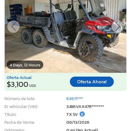
4 Days, 12 Hours
Oferta Actual
Oferta Ahora!
$3,100
USD
Número de lote:
63671***
ID vehicular (VIN):
3JB6VAX47R*******
Título:
TX SV
E
Fecha de Venta:
08/13/2026
Odómetro:
0 mi (No Actual)