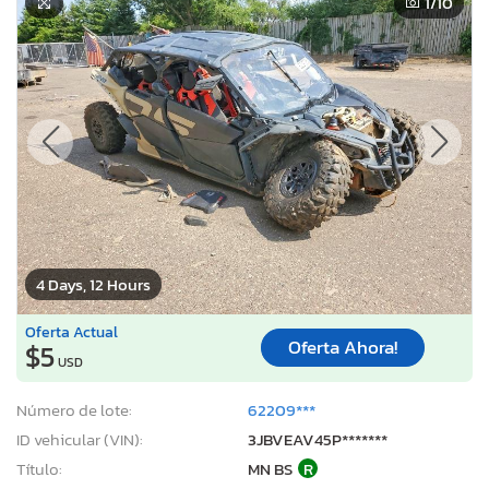
1
/10
4 Days, 12 Hours
Oferta Actual
Oferta Ahora!
$5
USD
Número de lote:
62209***
ID vehicular (VIN):
3JBVEAV45P*******
Título:
MN BS
R