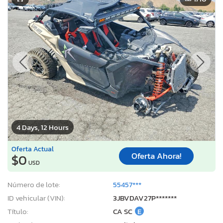
4 Days, 12 Hours
Oferta Actual
Oferta Ahora!
$0
USD
Número de lote:
55457***
ID vehicular (VIN):
3JBVDAV27P*******
Título:
CA SC
E