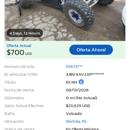
4 Days, 12 Hours
Oferta Actual
Oferta Ahora!
$700
USD
Número de lote:
55673***
ID vehicular (VIN):
3JBVXAV2XP*******
Título:
KS NH
E
Fecha de Venta:
08/13/2026
Odómetro:
0 mi (No Actual)
Valor Actual Efectivo:
$23,629 USD
Daño:
Volcado
Ubicación:
Wichita, KS
Status de Venta:
En Oferta Mínima