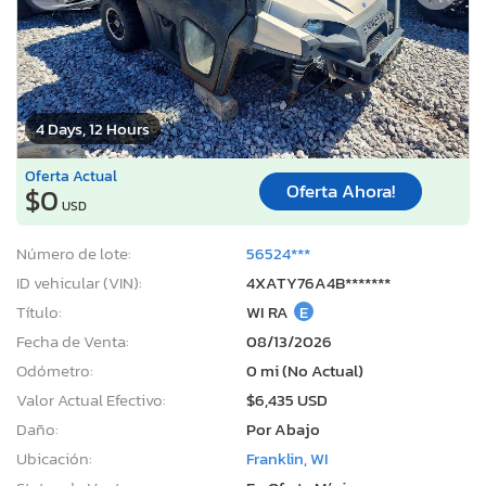
4 Days, 12 Hours
Oferta Actual
Oferta Ahora!
$0
USD
Número de lote:
56524***
ID vehicular (VIN):
4XATY76A4B*******
Título:
WI RA
E
Fecha de Venta:
08/13/2026
Odómetro:
0 mi (No Actual)
Valor Actual Efectivo:
$6,435 USD
Daño:
Por Abajo
Ubicación:
Franklin, WI