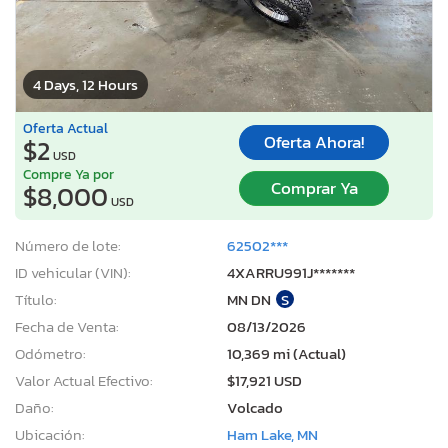
4 Days, 12 Hours
Oferta Actual
Oferta Ahora!
$2
USD
Compre Ya por
Comprar Ya
$8,000
USD
Número de lote:
62502***
ID vehicular (VIN):
4XARRU991J*******
Título:
MN DN
S
Fecha de Venta:
08/13/2026
Odómetro:
10,369 mi (Actual)
Valor Actual Efectivo:
$17,921 USD
Daño:
Volcado
Ubicación:
Ham Lake, MN