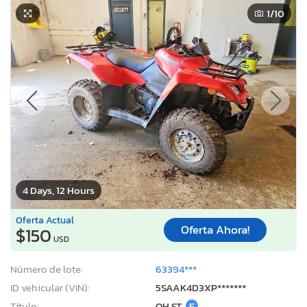
1
/10
4 Days, 12 Hours
Oferta Actual
Oferta Ahora!
$150
USD
Número de lote:
63394***
ID vehicular (VIN):
5SAAK4D3XP*******
Título:
OH ST
E