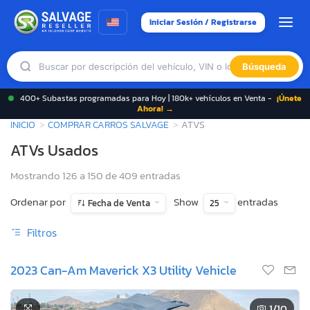
Iniciar Sesión / Registrarse
Búsqueda
400+ Subastas programadas para Hoy | 180k+ vehículos en Venta -
¡Únete
Ahora! →
INICIO
COMPRAR CARROS SALVAGE
ATVS
ATVs Usados
Mostrando 126 a 150 de 409 entradas
Ordenar por
Show
entradas
Fecha de Venta
25
Filtros
2023 Can-Am Maverick X3 Utility Vehicle
1
/10