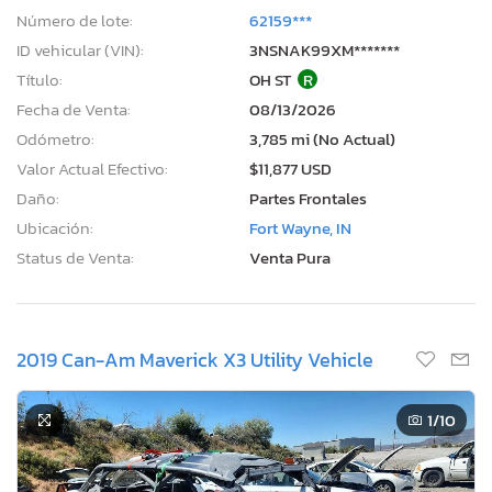
Número de lote:
62159***
ID vehicular (VIN):
3NSNAK99XM*******
Título:
OH ST
R
Fecha de Venta:
08/13/2026
Odómetro:
3,785 mi (No Actual)
Valor Actual Efectivo:
$11,877 USD
Daño:
Partes Frontales
Ubicación:
Fort Wayne, IN
Status de Venta:
Venta Pura
2019 Can-Am Maverick X3 Utility Vehicle
1
/10