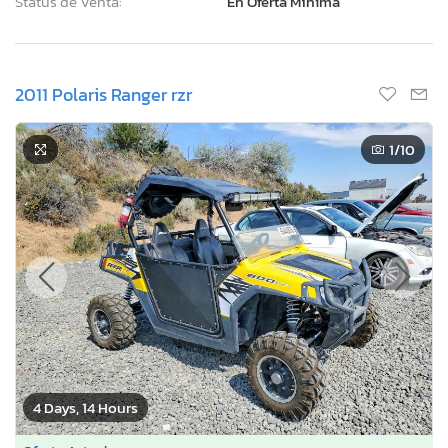
Status de Venta:
En Oferta Mínima
2011 Polaris Ranger rzr
1
/10
4 Days, 14 Hours