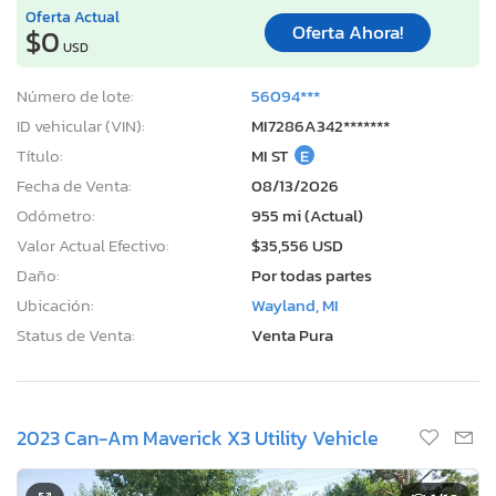
Oferta Actual
Oferta Ahora!
$0
USD
Número de lote:
56094***
ID vehicular (VIN):
MI7286A342*******
Título:
MI ST
E
Fecha de Venta:
08/13/2026
Odómetro:
955 mi (Actual)
Valor Actual Efectivo:
$35,556 USD
Daño:
Por todas partes
Ubicación:
Wayland, MI
Status de Venta:
Venta Pura
2023 Can-Am Maverick X3 Utility Vehicle