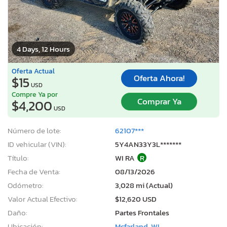
4 Days, 12 Hours
Oferta Actual
Oferta Ahora!
$15
USD
Compre Ya por
Comprar Ya
$4,200
USD
Número de lote:
62107***
ID vehicular (VIN):
5Y4AN33Y3L*******
Título:
WI RA
R
Fecha de Venta:
08/13/2026
Odómetro:
3,028 mi (Actual)
Valor Actual Efectivo:
$12,620 USD
Daño:
Partes Frontales
Ubicación:
Mcfarland, WI