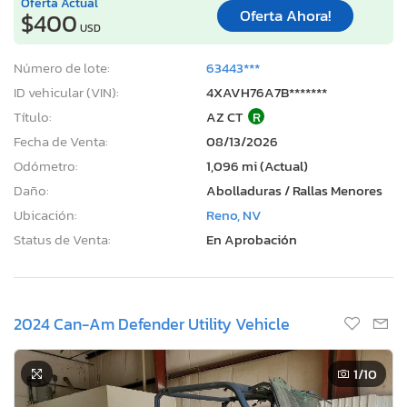
Oferta Actual
Oferta Ahora!
$400
USD
Número de lote:
63443***
ID vehicular (VIN):
4XAVH76A7B*******
Título:
AZ CT
R
Fecha de Venta:
08/13/2026
Odómetro:
1,096 mi (Actual)
Daño:
Abolladuras / Rallas Menores
Ubicación:
Reno, NV
Status de Venta:
En Aprobación
2024 Can-Am Defender Utility Vehicle
1
/10