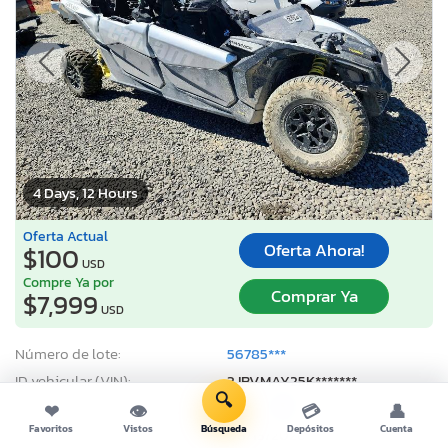
4 Days, 12 Hours
Oferta Actual
Oferta Ahora!
$100
USD
Compre Ya por
Comprar Ya
$7,999
USD
Número de lote:
56785***
ID vehicular (VIN):
3JBVMAY25K*******
🔍
Título:
NV OT
S
❤
👁
💳
👤
Favoritos
Vistos
Búsqueda
Depósitos
Cuenta
Fecha de Venta:
08/13/2026