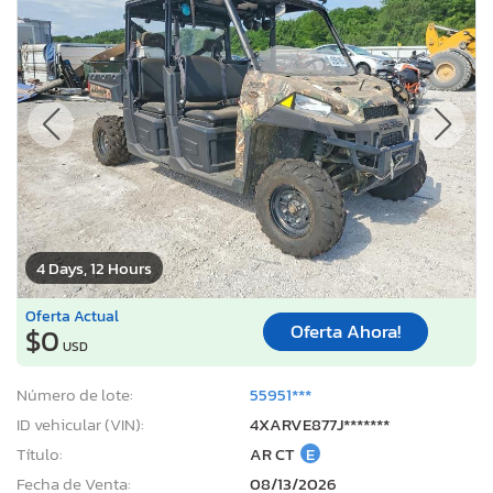
4 Days, 12 Hours
Oferta Actual
Oferta Ahora!
$0
USD
Número de lote:
55951***
ID vehicular (VIN):
4XARVE877J*******
Título:
AR CT
E
Fecha de Venta:
08/13/2026