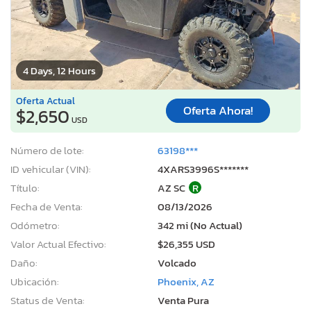
4 Days, 12 Hours
Oferta Actual
Oferta Ahora!
$2,650
USD
Número de lote:
63198***
ID vehicular (VIN):
4XARS3996S*******
Título:
AZ SC
R
Fecha de Venta:
08/13/2026
Odómetro:
342 mi (No Actual)
Valor Actual Efectivo:
$26,355 USD
Daño:
Volcado
Ubicación:
Phoenix, AZ
Status de Venta:
Venta Pura