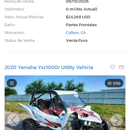
Fecha de Venta:
08/13/2026
Odómetro:
0 mi (No Actual)
Valor Actual Efectivo:
$24,268 USD
Daño:
Partes Frontales
Ubicación:
Colton, CA
Status de Venta:
Venta Pura
2020 Yamaha Yxz1000r Utility Vehicle
1
/10