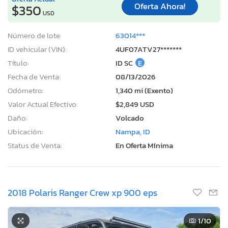
Oferta Ahora!
$350
USD
Número de lote:
63014***
ID vehicular (VIN):
4UF07ATV27*******
Título:
ID SC
E
Fecha de Venta:
08/13/2026
Odómetro:
1,340 mi (Exento)
Valor Actual Efectivo:
$2,849 USD
Daño:
Volcado
Ubicación:
Nampa, ID
Status de Venta:
En Oferta Mínima
2018 Polaris Ranger Crew xp 900 eps
1
/10