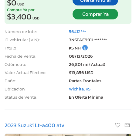
Oferta Ahora!
$0
USD
Compre Ya por
Comprar Ya
$3,400
USD
Número de lote:
56412***
ID vehicular (VIN):
3NSTAE991L*******
Título:
KS NH
E
Fecha de Venta:
08/13/2026
Odómetro:
26,801 mi (Actual)
Valor Actual Efectivo:
$13,856 USD
Daño:
Partes Frontales
Ubicación:
Wichita, KS
Status de Venta:
En Oferta Mínima
2023 Suzuki Lt-a400 atv