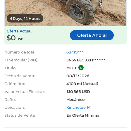
4 Days, 12 Hours
Oferta Actual
Oferta Ahora!
$0
USD
Número de lote:
63419***
ID vehicular (VIN):
3NSVBE99XH*******
Título:
MI CT
R
Fecha de Venta:
08/13/2026
Odómetro:
4,103 mi (Actual)
Valor Actual Efectivo:
$10,565 USD
Daño:
Mecánico
Ubicación:
Kincheloe, MI
Status de Venta:
En Oferta Mínima