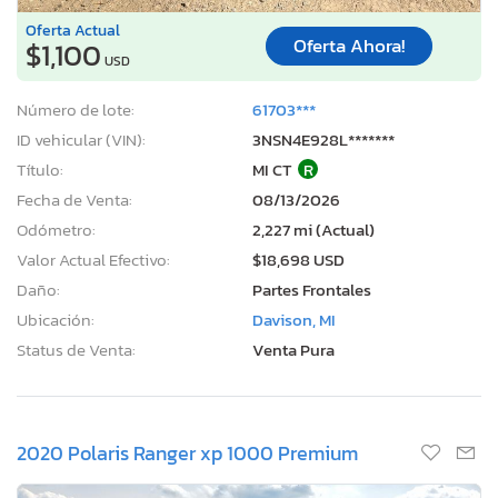
Oferta Actual
Oferta Ahora!
$1,100
USD
Número de lote:
61703***
ID vehicular (VIN):
3NSN4E928L*******
Título:
MI CT
R
Fecha de Venta:
08/13/2026
Odómetro:
2,227 mi (Actual)
Valor Actual Efectivo:
$18,698 USD
Daño:
Partes Frontales
Ubicación:
Davison, MI
Status de Venta:
Venta Pura
2020 Polaris Ranger xp 1000 Premium