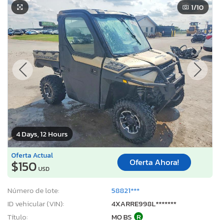
1
/10
4 Days, 12 Hours
Oferta Actual
Oferta Ahora!
$150
USD
Número de lote:
58821***
ID vehicular (VIN):
4XARRE998L*******
Título:
MO BS
R