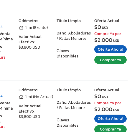
:
Odómetro:
Titulo Limpio
Oferta Actual
$0
AZ
1 mi (Exento)
USD
Daño:
Abolladuras
 Venta:
Compre Ya por
Valor Actual
/ Rallas Menores
$2,000
 Mínima
USD
Efectivo:
as
$3,800 USD
Oferta Ahora!
Сlaves
:
Disponibles
ours
Comprar Ya
:
Odómetro:
Titulo Limpio
Oferta Actual
$0
AZ
1 mi (No Actual)
USD
Daño:
Abolladuras
 Venta:
Compre Ya por
Valor Actual
/ Rallas Menores
$2,000
 Mínima
USD
Efectivo:
as
$3,800 USD
Oferta Ahora!
Сlaves
:
Disponibles
ours
Comprar Ya