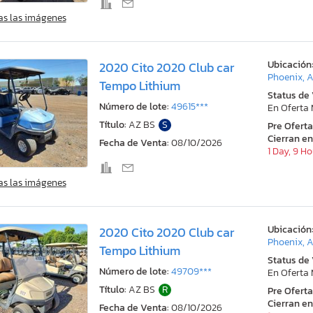
as las imágenes
Ubicación
2020 Cito 2020 Club car
Phoenix, 
Tempo Lithium
Status de
Número de lote:
49615***
En Oferta
Título:
AZ BS
S
Pre Ofert
Cierran en
Fecha de Venta:
08/10/2026
1 Day, 9 H
as las imágenes
Ubicación
2020 Cito 2020 Club car
Phoenix, 
Tempo Lithium
Status de
Número de lote:
49709***
En Oferta
Título:
AZ BS
R
Pre Ofert
Cierran en
Fecha de Venta:
08/10/2026