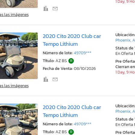
1 Day, 9 H
as las imágenes
Ubicación
2020 Cito 2020 Club car
Phoenix, 
Tempo Lithium
Status de
Número de lote:
49709***
En Oferta
Título:
AZ BS
R
Pre Ofert
Cierran en
Fecha de Venta:
08/10/2026
1 Day, 9 H
as las imágenes
Ubicación
2020 Cito 2020 Club car
Phoenix, 
Tempo Lithium
Status de
Número de lote:
49709***
En Oferta
Título:
AZ BS
R
Pre Ofert