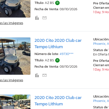
Título:
AZ BS
R
Pre Ofert
Cierran en
Fecha de Venta:
08/10/2026
1 Day, 9 H
as las imágenes
Ubicación
2020 Cito 2020 Club car
Phoenix, 
Tempo Lithium
Status de
Número de lote:
49730***
En Oferta
Título:
AZ BS
R
Pre Ofert
Cierran en
Fecha de Venta:
08/10/2026
1 Day, 9 H
as las imágenes
Ubicación
2020 Cito 2020 Club car
Phoenix, 
Tempo Lithium
Status de