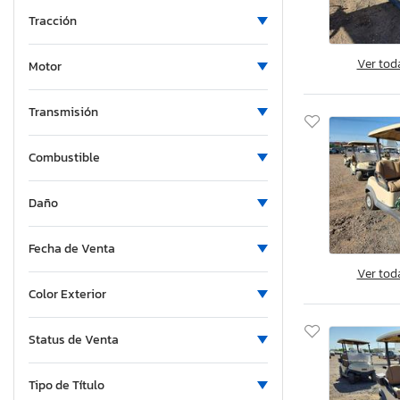
Bri-Mar
Tracción
Buck Dandy
Bulk
Ver tod
Motor
Bwise
CMI
Transmisión
Can Am
Cargo
Combustible
Carry-On
Carson
Daño
Case Ih
Fecha de Venta
Catalina
Ver tod
Celltech
Color Exterior
Ceov
Charmac
Status de Venta
Cito
Clays
Tipo de Título