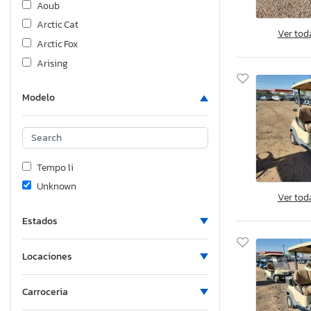
Aoub
Arctic Cat
Ver tod
Arctic Fox
Arising
Atlas
Modelo
Atlas Specialty Prod
Atro
Aulick Ind
B&A
Tempo li
Bayliner
Unknown
Ver tod
Big Tex
Bison
Estados
Blackeries
Bluebird
Locaciones
Bravo
Carroceria
Braxton Creek