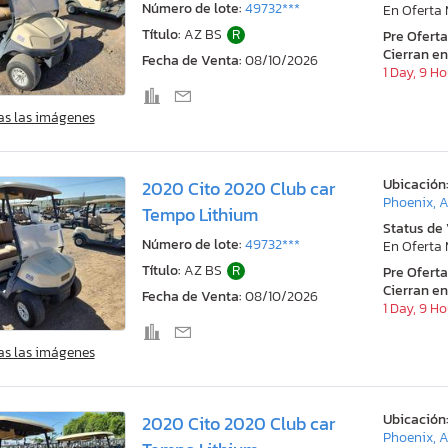
Número de lote:
49732***
En Oferta
Título:
AZ BS
R
Pre Ofert
Cierran en
Fecha de Venta:
08/10/2026
1 Day, 9 H
as las imágenes
Ubicación
2020 Cito 2020 Club car
Phoenix, 
Tempo Lithium
Status de
Número de lote:
49732***
En Oferta
Título:
AZ BS
R
Pre Ofert
Cierran en
Fecha de Venta:
08/10/2026
1 Day, 9 H
as las imágenes
Ubicación
2020 Cito 2020 Club car
Phoenix, 