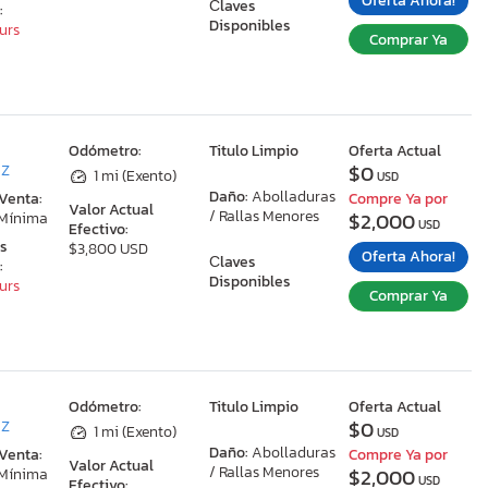
Oferta Ahora!
Сlaves
:
Disponibles
ours
Comprar Ya
:
Odómetro:
Titulo Limpio
Oferta Actual
$0
AZ
1 mi (Exento)
USD
Daño:
Abolladuras
 Venta:
Compre Ya por
Valor Actual
/ Rallas Menores
$2,000
 Mínima
USD
Efectivo:
as
$3,800 USD
Oferta Ahora!
Сlaves
:
Disponibles
ours
Comprar Ya
:
Odómetro:
Titulo Limpio
Oferta Actual
$0
AZ
1 mi (Exento)
USD
Daño:
Abolladuras
 Venta:
Compre Ya por
Valor Actual
/ Rallas Menores
$2,000
 Mínima
USD
Efectivo: