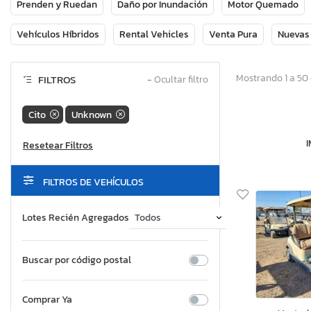
Prenden y Ruedan
Daño por Inundación
Motor Quemado
Vehículos Híbridos
Rental Vehicles
Venta Pura
Nuevas
Mostrando 1 a 50 
FILTROS
−
Ocultar filtro
Cito
Unknown
FILTROS DE VEHÍCULOS
Lotes Recién Agregados
Buscar por código postal
Comprar Ya