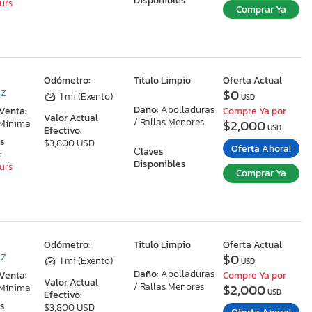
Disponibles
ours
Comprar Ya
:
Odómetro:
Titulo Limpio
Oferta Actual
$0
AZ
1 mi (Exento)
USD
Daño:
Abolladuras
 Venta:
Compre Ya por
Valor Actual
/ Rallas Menores
$2,000
 Mínima
USD
Efectivo:
as
$3,800 USD
Oferta Ahora!
Сlaves
:
Disponibles
ours
Comprar Ya
:
Odómetro:
Titulo Limpio
Oferta Actual
$0
AZ
1 mi (Exento)
USD
Daño:
Abolladuras
 Venta:
Compre Ya por
Valor Actual
/ Rallas Menores
$2,000
 Mínima
USD
Efectivo:
as
$3,800 USD