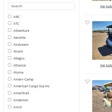
Ver tod
ARC
ATC
Adventure
Aerolite
Airstream
Alcom
Allegro
Ver tod
Alliance
Aluma
Ameri-Camp
American Cargo Grp Inc
Ameritrail
Anderson
Anvil