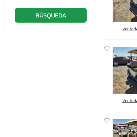
Clement
Coachmen
Cobra
Comet
Ver tod
Cottrell
Covered Wagon
Coverwagon
Cross
Crossroads
Crownline
Custom
Cyen
Ver tod
Cynergy
Cynergy Cargo
Darkhorse Cargo
Davidson
Deep South