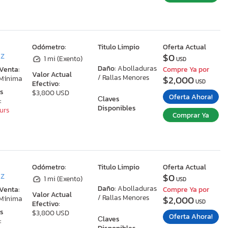
:
Odómetro:
Titulo Limpio
Oferta Actual
$0
AZ
1 mi (Exento)
USD
Daño:
Abolladuras
 Venta:
Compre Ya por
Valor Actual
/ Rallas Menores
$2,000
 Mínima
USD
Efectivo:
as
$3,800 USD
Oferta Ahora!
Сlaves
:
Disponibles
ours
Comprar Ya
:
Odómetro:
Titulo Limpio
Oferta Actual
$0
AZ
1 mi (Exento)
USD
Daño:
Abolladuras
 Venta:
Compre Ya por
Valor Actual
/ Rallas Menores
$2,000
 Mínima
USD
Efectivo:
as
$3,800 USD
Oferta Ahora!
Сlaves
: