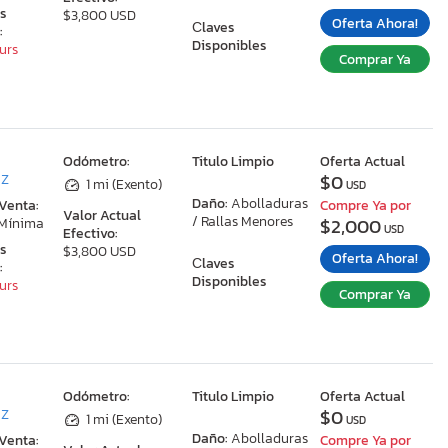
as
$3,800 USD
Oferta Ahora!
Сlaves
:
Disponibles
ours
Comprar Ya
:
Odómetro:
Titulo Limpio
Oferta Actual
$0
AZ
1 mi (Exento)
USD
Daño:
Abolladuras
 Venta:
Compre Ya por
Valor Actual
/ Rallas Menores
$2,000
 Mínima
USD
Efectivo:
as
$3,800 USD
Oferta Ahora!
Сlaves
:
Disponibles
ours
Comprar Ya
:
Odómetro:
Titulo Limpio
Oferta Actual
$0
AZ
1 mi (Exento)
USD
Daño:
Abolladuras
 Venta:
Compre Ya por