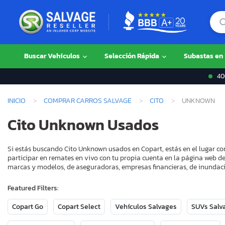
Buscar Vehículos
Selección Rápida
Subastas en
400
INICIO
COMPRAR CARROS SALVAGE
CITO
UNKNOWN
Cito Unknown Usados
Si estás buscando Cito Unknown usados en Copart, estás en el lugar co
participar en remates en vivo con tu propia cuenta en la página web de
marcas y modelos, de aseguradoras, empresas financieras, de inundaci
Featured Filters:
Copart Go
Copart Select
Vehículos Salvages
SUVs Salv