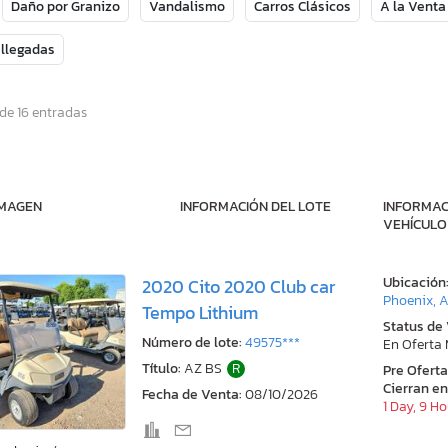
Daño por Granizo
Vandalismo
Carros Clásicos
A la Venta
 llegadas
de 16 entradas
IMAGEN
INFORMACIÓN DEL LOTE
INFORMAC
VEHÍCULO
Ubicación
2020 Cito 2020 Club car
Phoenix, 
Tempo Lithium
Status de
Número de lote:
49575***
En Oferta
Título:
AZ BS
R
Pre Ofert
Cierran en
Fecha de Venta:
08/10/2026
1 Day, 9 H