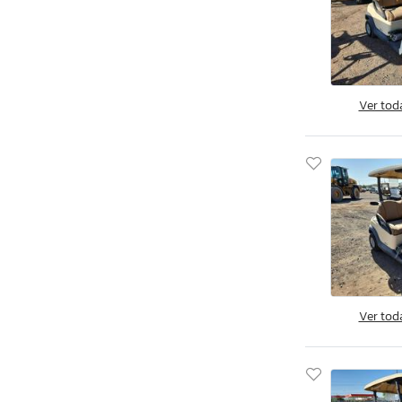
Deep South Cargo Tra
Deep South Texa
Delta
Demco
Ver tod
Diamond C
Diamond Cargo
Diamond D
Discovery
Dixie
Dodge
Dorsey Trailers
Down To Earth
Ver tod
Drym
Dspe
Dutchmen
EBY