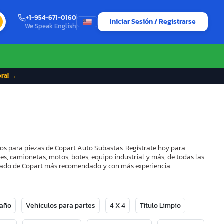
+1-954-671-0160
Iniciar Sesión / Registrarse
We Speak English
ora! →
los para piezas de Copart Auto Subastas. Regístrate hoy para
es, camionetas, motos, botes, equipo industrial y más, de todas las
strado de Copart más recomendado y con más experiencia.
Daño
Vehículos para partes
4 X 4
Título Limpio