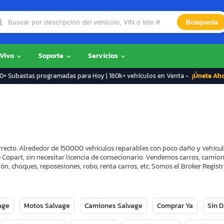
Búsqueda
 Vivo
Soporte
Servicios
+ Subastas programadas para Hoy | 180k+ vehículos en Venta -
¡Únete Ah
rrecto. Alrededor de 150000 vehículos reparables con poco daño y vehícu
 Copart, sin necesitar licencia de consecionario. Vendemos carros, camion
ón, choques, reposesiones, robo, renta carros, etc. Somos el Broker Regi
age
Motos Salvage
Camiones Salvage
Comprar Ya
Sin 