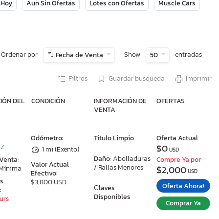
 Hoy
Aun Sin Ofertas
Lotes con Ofertas
Muscle Cars
Ordenar por
Show
entradas
Fecha de Venta
50
Filtros
Guardar busqueda
Imprimir
IÓN DEL
CONDICIÓN
INFORMACIÓN DE
OFERTAS
VENTA
:
Odómetro:
Titulo Limpio
Oferta Actual
$0
AZ
1 mi (Exento)
USD
Daño:
Abolladuras
 Venta:
Compre Ya por
Valor Actual
/ Rallas Menores
$2,000
 Mínima
USD
Efectivo:
as
$3,800 USD
Oferta Ahora!
Сlaves
:
Disponibles
ours
Comprar Ya