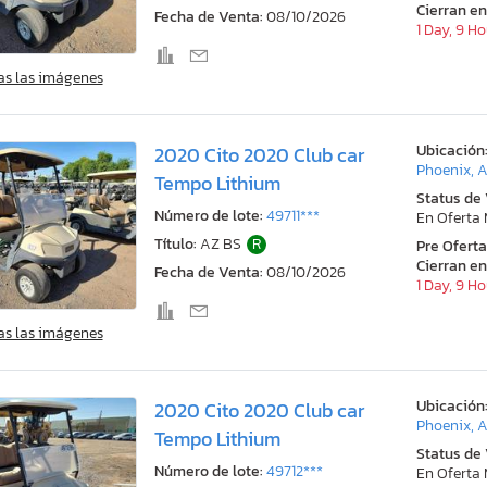
Cierran en
Fecha de Venta:
08/10/2026
1 Day, 9 H
as las imágenes
Ubicación
2020 Cito 2020 Club car
Phoenix, 
Tempo Lithium
Status de
Número de lote:
49711***
En Oferta
Título:
AZ BS
R
Pre Ofert
Cierran en
Fecha de Venta:
08/10/2026
1 Day, 9 H
as las imágenes
Ubicación
2020 Cito 2020 Club car
Phoenix, 
Tempo Lithium
Status de
Número de lote:
49712***
En Oferta