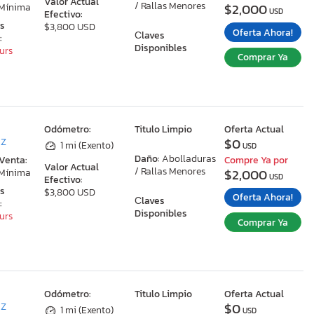
Valor Actual
/ Rallas Menores
$2,000
 Mínima
USD
Efectivo:
as
$3,800 USD
Oferta Ahora!
Сlaves
:
Disponibles
ours
Comprar Ya
:
Odómetro:
Titulo Limpio
Oferta Actual
$0
AZ
1 mi (Exento)
USD
Daño:
Abolladuras
 Venta:
Compre Ya por
Valor Actual
/ Rallas Menores
$2,000
 Mínima
USD
Efectivo:
as
$3,800 USD
Oferta Ahora!
Сlaves
:
Disponibles
ours
Comprar Ya
:
Odómetro:
Titulo Limpio
Oferta Actual
$0
AZ
1 mi (Exento)
USD