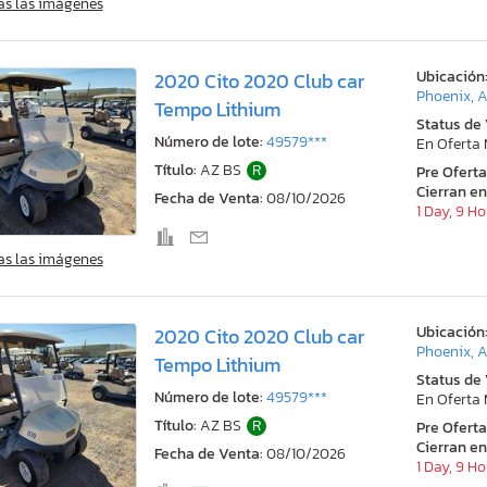
as las imágenes
Ubicación
2020 Cito 2020 Club car
Phoenix, 
Tempo Lithium
Status de
Número de lote:
49579***
En Oferta
Título:
AZ BS
R
Pre Ofert
Cierran en
Fecha de Venta:
08/10/2026
1 Day, 9 H
as las imágenes
Ubicación
2020 Cito 2020 Club car
Phoenix, 
Tempo Lithium
Status de
Número de lote:
49579***
En Oferta
Título:
AZ BS
R
Pre Ofert
Cierran en
Fecha de Venta:
08/10/2026
1 Day, 9 H