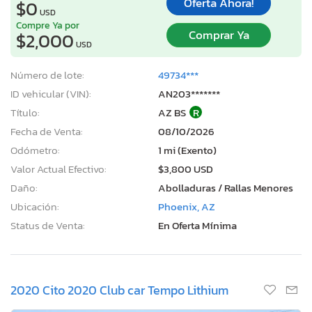
Oferta Ahora!
$0
USD
Compre Ya por
Comprar Ya
$2,000
USD
Número de lote:
49734***
ID vehicular (VIN):
AN203*******
Título:
AZ BS
R
Fecha de Venta:
08/10/2026
Odómetro:
1 mi (Exento)
Valor Actual Efectivo:
$3,800 USD
Daño:
Abolladuras / Rallas Menores
Ubicación:
Phoenix, AZ
Status de Venta:
En Oferta Mínima
2020 Cito 2020 Club car Tempo Lithium