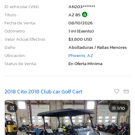
ID vehicular (VIN):
AN203*******
Título:
AZ BS
R
Fecha de Venta:
08/10/2026
Odómetro:
1 mi (Exento)
Valor Actual Efectivo:
$3,800 USD
Daño:
Abolladuras / Rallas Menores
Ubicación:
Phoenix, AZ
Status de Venta:
En Oferta Mínima
2018 Cito 2018 Club car Golf Cart
1
/10