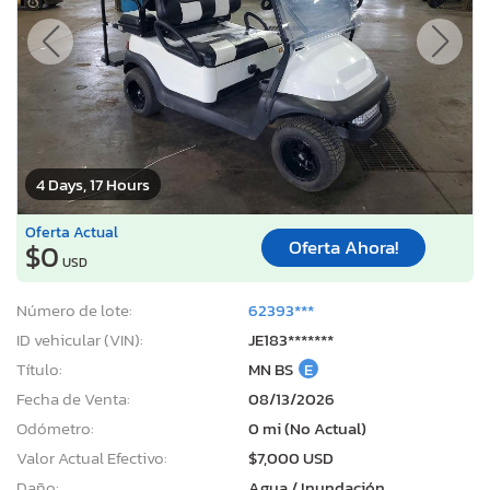
4 Days, 17 Hours
Oferta Actual
Oferta Ahora!
$0
USD
Número de lote:
62393***
ID vehicular (VIN):
JE183*******
Título:
MN BS
E
Fecha de Venta:
08/13/2026
Odómetro:
0 mi (No Actual)
Valor Actual Efectivo:
$7,000 USD
Daño:
Agua / Inundación