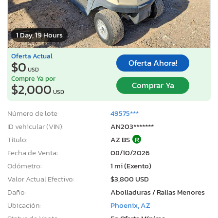
1 Day, 19 Hours
Oferta Actual
Oferta Ahora!
$0
USD
Compre Ya por
Comprar Ya
$2,000
USD
Número de lote:
49575***
ID vehicular (VIN):
AN203*******
Título:
AZ BS
R
Fecha de Venta:
08/10/2026
Odómetro:
1 mi (Exento)
Valor Actual Efectivo:
$3,800 USD
Daño:
Abolladuras / Rallas Menores
Ubicación:
Phoenix, AZ