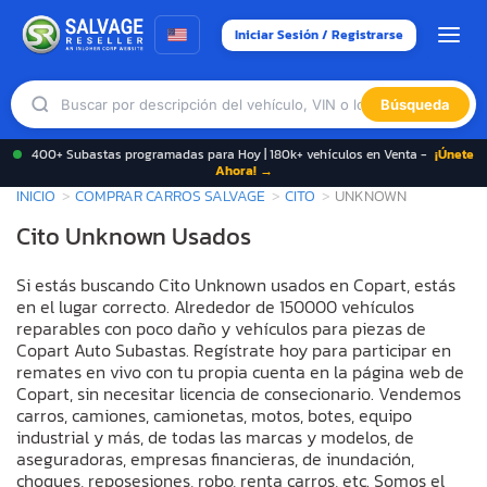
Iniciar Sesión / Registrarse
Búsqueda
400+ Subastas programadas para Hoy | 180k+ vehículos en Venta -
¡Únete
Ahora! →
INICIO
COMPRAR CARROS SALVAGE
CITO
UNKNOWN
Cito Unknown Usados
Si estás buscando Cito Unknown usados en Copart, estás
en el lugar correcto. Alrededor de 150000 vehículos
reparables con poco daño y vehículos para piezas de
Copart Auto Subastas. Regístrate hoy para participar en
remates en vivo con tu propia cuenta en la página web de
Copart, sin necesitar licencia de consecionario. Vendemos
carros, camiones, camionetas, motos, botes, equipo
industrial y más, de todas las marcas y modelos, de
aseguradoras, empresas financieras, de inundación,
choques, reposesiones, robo, renta carros, etc. Somos el