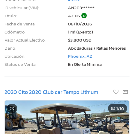
ID vehicular (VIN):
AN203*******
Título:
AZ BS
R
Fecha de Venta:
08/10/2026
Odómetro:
1 mi (Exento)
Valor Actual Efectivo:
$3,800 USD
Daño:
Abolladuras / Rallas Menores
Ubicación:
Phoenix, AZ
Status de Venta:
En Oferta Mínima
2020 Cito 2020 Club car Tempo Lithium
1
/10