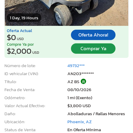
1 Day, 19 Hours
Oferta Actual
Oferta Ahora!
$0
USD
Compre Ya por
Comprar Ya
$2,000
USD
Número de lote:
49732***
ID vehicular (VIN):
AN203*******
Título:
AZ BS
R
Fecha de Venta:
08/10/2026
Odómetro:
1 mi (Exento)
Valor Actual Efectivo:
$3,800 USD
Daño:
Abolladuras / Rallas Menores
Ubicación:
Phoenix, AZ
Status de Venta:
En Oferta Mínima