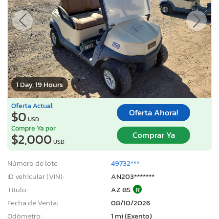
1 Day, 19 Hours
Oferta Actual
Oferta Ahora!
$0
USD
Compre Ya por
Comprar Ya
$2,000
USD
Número de lote:
49732***
ID vehicular (VIN):
AN203*******
Título:
AZ BS
R
Fecha de Venta:
08/10/2026
Odómetro:
1 mi (Exento)