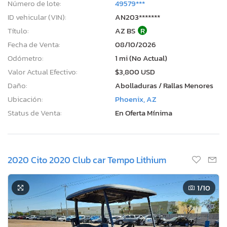
Número de lote:
49579***
ID vehicular (VIN):
AN203*******
Título:
AZ BS
R
Fecha de Venta:
08/10/2026
Odómetro:
1 mi (No Actual)
Valor Actual Efectivo:
$3,800 USD
Daño:
Abolladuras / Rallas Menores
Ubicación:
Phoenix, AZ
Status de Venta:
En Oferta Mínima
2020 Cito 2020 Club car Tempo Lithium
1
/10