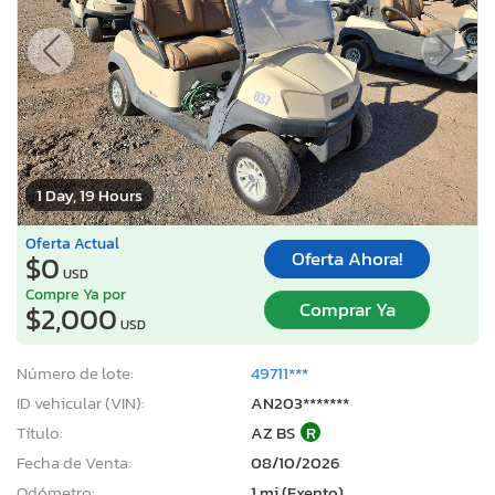
1 Day, 19 Hours
Oferta Actual
Oferta Ahora!
$0
USD
Compre Ya por
Comprar Ya
$2,000
USD
Número de lote:
49711***
ID vehicular (VIN):
AN203*******
Título:
AZ BS
R
Fecha de Venta:
08/10/2026
Odómetro:
1 mi (Exento)