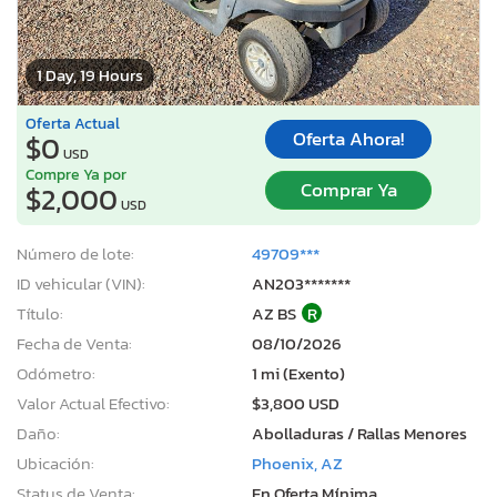
1 Day, 19 Hours
Oferta Actual
Oferta Ahora!
$0
USD
Compre Ya por
Comprar Ya
$2,000
USD
Número de lote:
49709***
ID vehicular (VIN):
AN203*******
Título:
AZ BS
R
Fecha de Venta:
08/10/2026
Odómetro:
1 mi (Exento)
Valor Actual Efectivo:
$3,800 USD
Daño:
Abolladuras / Rallas Menores
Ubicación:
Phoenix, AZ
Status de Venta:
En Oferta Mínima