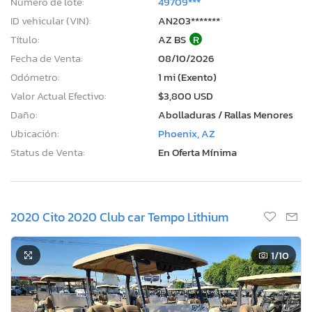
Número de lote:
49709***
ID vehicular (VIN):
AN203*******
Título:
AZ BS
R
Fecha de Venta:
08/10/2026
Odómetro:
1 mi (Exento)
Valor Actual Efectivo:
$3,800 USD
Daño:
Abolladuras / Rallas Menores
Ubicación:
Phoenix, AZ
Status de Venta:
En Oferta Mínima
2020 Cito 2020 Club car Tempo Lithium
1
/10