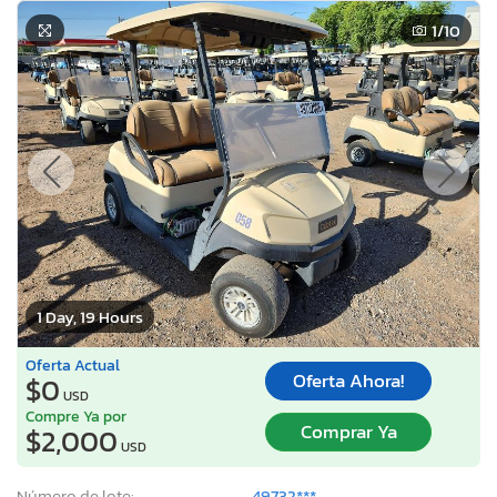
1
/10
1 Day, 19 Hours
Oferta Actual
Oferta Ahora!
$0
USD
Compre Ya por
Comprar Ya
$2,000
USD
Número de lote:
49732***