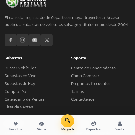
El corredor registrado de Copart con mayor trayectoria. Acceso
público a subastas de vehículos salvage y título limpio desde 2004.
Subastas
Soporte
Buscar Vehículos
Centro de Conocimiento
Subastas en Vivo
Cómo Comprar
Subastas de Hoy
Preguntas frecuentes
Comprar Ya
Tarifas
Calendario de Ventas
Contáctenos
Lista de Ventas
🔍
Servicios
Empresa
❤
👁
💳
👤
Favoritos
Vistos
Búsqueda
Depósitos
Cuenta
Transportación
Planes de Membresía