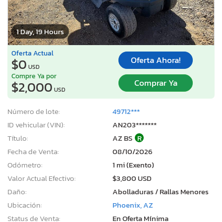
1 Day, 19 Hours
Oferta Actual
Oferta Ahora!
$0
USD
Compre Ya por
Comprar Ya
$2,000
USD
Número de lote:
49712***
ID vehicular (VIN):
AN203*******
Título:
AZ BS
R
Fecha de Venta:
08/10/2026
Odómetro:
1 mi (Exento)
Valor Actual Efectivo:
$3,800 USD
Daño:
Abolladuras / Rallas Menores
Ubicación:
Phoenix, AZ
Status de Venta:
En Oferta Mínima