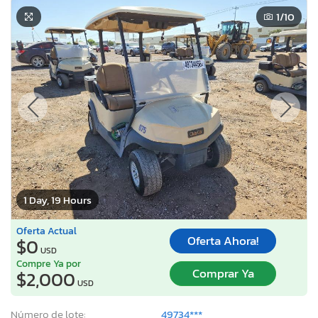
1
/10
1 Day, 19 Hours
Oferta Actual
Oferta Ahora!
$0
USD
Compre Ya por
Comprar Ya
$2,000
USD
Número de lote:
49734***