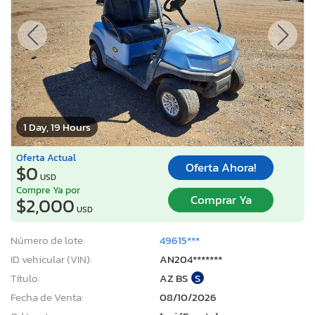
1 Day, 19 Hours
Oferta Actual
Oferta Ahora!
$0
USD
Compre Ya por
Comprar Ya
$2,000
USD
Número de lote:
49615***
ID vehicular (VIN):
AN204*******
Título:
AZ BS
S
Fecha de Venta:
08/10/2026