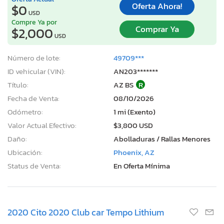
Oferta Ahora!
$0
USD
Compre Ya por
Comprar Ya
$2,000
USD
Número de lote:
49709***
ID vehicular (VIN):
AN203*******
Título:
AZ BS
R
Fecha de Venta:
08/10/2026
Odómetro:
1 mi (Exento)
Valor Actual Efectivo:
$3,800 USD
Daño:
Abolladuras / Rallas Menores
Ubicación:
Phoenix, AZ
Status de Venta:
En Oferta Mínima
2020 Cito 2020 Club car Tempo Lithium