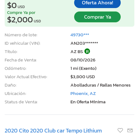
Oferta Ahora!
$0
USD
Compre Ya por
Comprar Ya
$2,000
USD
Número de lote:
49730***
ID vehicular (VIN):
AN203*******
Título:
AZ BS
R
Fecha de Venta:
08/10/2026
Odómetro:
1 mi (Exento)
Valor Actual Efectivo:
$3,800 USD
Daño:
Abolladuras / Rallas Menores
Ubicación:
Phoenix, AZ
Status de Venta:
En Oferta Mínima
2020 Cito 2020 Club car Tempo Lithium