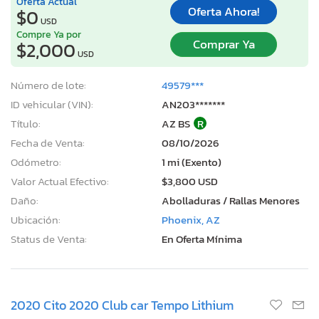
Oferta Actual
Oferta Ahora!
$0
USD
Compre Ya por
Comprar Ya
$2,000
USD
Número de lote:
49579***
ID vehicular (VIN):
AN203*******
Título:
AZ BS
R
Fecha de Venta:
08/10/2026
Odómetro:
1 mi (Exento)
Valor Actual Efectivo:
$3,800 USD
Daño:
Abolladuras / Rallas Menores
Ubicación:
Phoenix, AZ
Status de Venta:
En Oferta Mínima
2020 Cito 2020 Club car Tempo Lithium