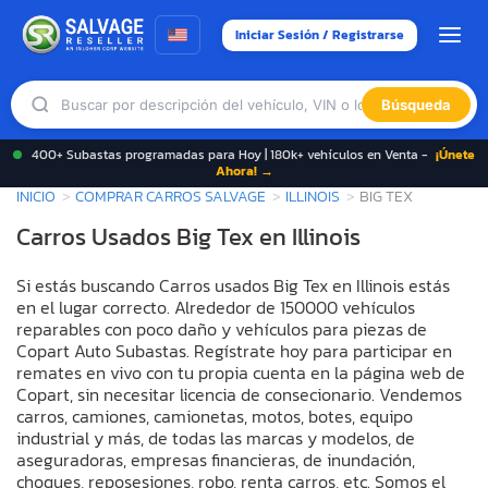
Iniciar Sesión / Registrarse
Búsqueda
400+ Subastas programadas para Hoy | 180k+ vehículos en Venta -
¡Únete
Ahora! →
INICIO
COMPRAR CARROS SALVAGE
ILLINOIS
BIG TEX
Carros Usados Big Tex en Illinois
Si estás buscando Carros usados Big Tex en Illinois estás
en el lugar correcto. Alrededor de 150000 vehículos
reparables con poco daño y vehículos para piezas de
Copart Auto Subastas. Regístrate hoy para participar en
remates en vivo con tu propia cuenta en la página web de
Copart, sin necesitar licencia de consecionario. Vendemos
carros, camiones, camionetas, motos, botes, equipo
industrial y más, de todas las marcas y modelos, de
aseguradoras, empresas financieras, de inundación,
choques, reposesiones, robo, renta carros, etc. Somos el