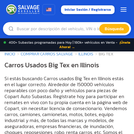
Iniciar Sesión / Registrarse
Búsqueda
400+ Subastas programadas para Hoy | 180k+ vehículos en Venta -
¡Únete
Ahora! →
INICIO
COMPRAR CARROS SALVAGE
ILLINOIS
BIG TEX
Carros Usados Big Tex en Illinois
Si estás buscando Carros usados Big Tex en Illinois estás
en el lugar correcto. Alrededor de 150000 vehículos
reparables con poco daño y vehículos para piezas de
Copart Auto Subastas. Regístrate hoy para participar en
remates en vivo con tu propia cuenta en la página web de
Copart, sin necesitar licencia de consecionario. Vendemos
carros, camiones, camionetas, motos, botes, equipo
industrial y más, de todas las marcas y modelos, de
aseguradoras, empresas financieras, de inundación,
choques, reposesiones, robo, renta carros, etc. Somos el