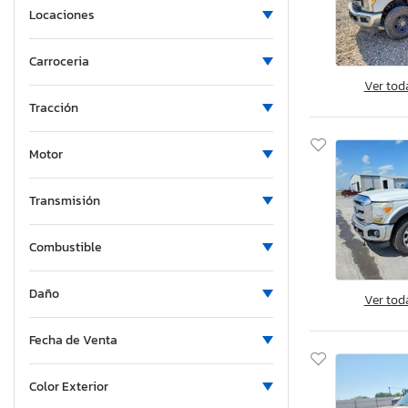
Locaciones
Maryland
Maine
Carroceria
Michigan
Ver tod
Minnesota
Tracción
Missouri
Mississippi
Motor
Montana
North Carolina
Transmisión
North Dakota
Combustible
Nebraska
New Hampshire
Daño
New Jersey
Ver tod
New Mexico
Fecha de Venta
Nevada
New York
Color Exterior
Ohio