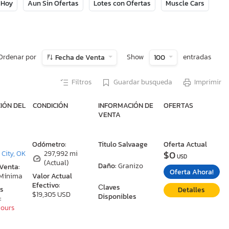
 Hoy
Aun Sin Ofertas
Lotes con Ofertas
Muscle Cars
Ordenar por
Show
entradas
Fecha de Venta
100
Filtros
Guardar busqueda
Imprimir
IÓN DEL
CONDICIÓN
INFORMACIÓN DE
OFERTAS
VENTA
:
Odómetro:
Titulo Salvaage
Oferta Actual
$0
City, OK
297,992 mi
USD
(Actual)
Daño:
Granizo
 Venta:
Oferta Ahora!
 Mínima
Valor Actual
Efectivo:
Сlaves
as
Detalles
$19,305 USD
Disponibles
:
Hours