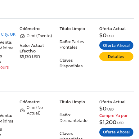
:
Odómetro:
Titulo Limpio
Oferta Actual
$0
City, OK
0 mi (Exento)
USD
Daño:
Partes
 Venta:
Oferta Ahora!
Valor Actual
Frontales
 Mínima
Efectivo:
as
Detalles
$5,130 USD
Сlaves
:
Disponibles
Hours
:
Odómetro:
Titulo Limpio
Oferta Actual
$0
0 mi (No
USD
Actual)
Daño:
 Venta:
Compre Ya por
Desmantelado
$1,200
 Mínima
USD
as
Oferta Ahora!
Сlaves
: