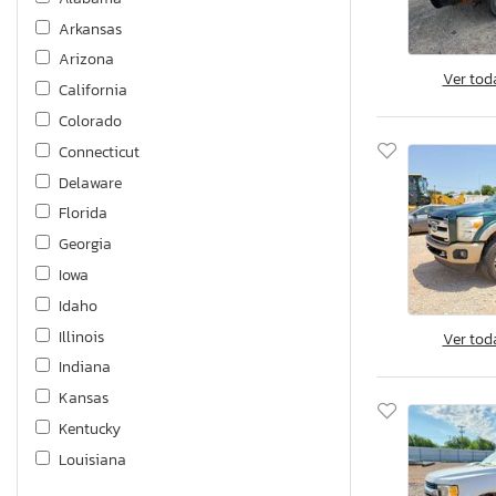
Ranger
Arkansas
Taurus
Arizona
Transit
Ver tod
California
Colorado
Connecticut
Delaware
Florida
Georgia
Iowa
Idaho
Illinois
Ver tod
Indiana
Kansas
Kentucky
Louisiana
Massachusetts