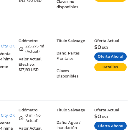
$42,750 USD
Claves no
disponibles
:
Odómetro:
Titulo Salvaage
Oferta Actual
$0
City, OK
225,275 mi
USD
(Actual)
Daño:
Partes
 Venta:
Oferta Ahora!
Frontales
 Mínima
Valor Actual
Efectivo:
ente
Detalles
$17,193 USD
Сlaves
Disponibles
:
Odómetro:
Titulo Salvaage
Oferta Actual
$0
City, OK
0 mi (No
USD
Actual)
Daño:
Agua /
 Venta:
Oferta Ahora!
Inundación
 Mínima
Valor Actual