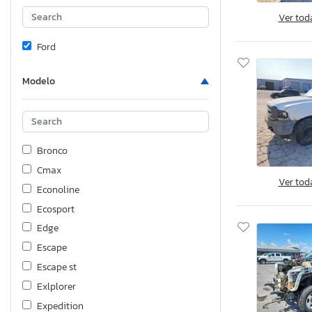
Ver tod
Ford
Modelo
Bronco
Cmax
Ver tod
Econoline
Ecosport
Edge
Escape
Escape st
Exlplorer
Expedition