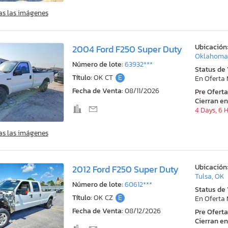
as las imágenes
Ubicación
2004 Ford F250 Super Duty
Oklahoma 
Número de lote:
63932***
Status de
Título:
OK CT
E
En Oferta
Fecha de Venta:
08/11/2026
Pre Ofert
Cierran en
4 Days, 6 
as las imágenes
Ubicación
2012 Ford F250 Super Duty
Tulsa, OK
Número de lote:
60612***
Status de
Título:
OK CZ
E
En Oferta
Fecha de Venta:
08/12/2026
Pre Ofert
Cierran en