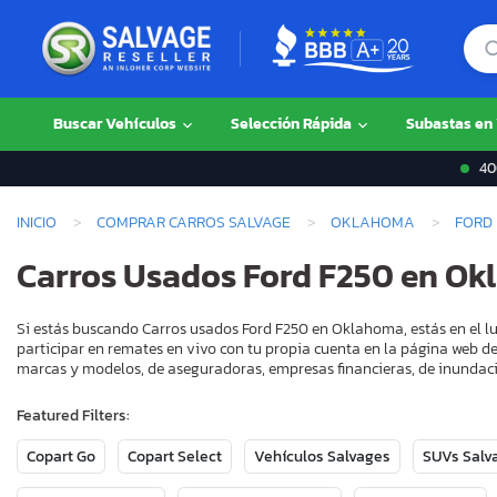
Buscar Vehículos
Selección Rápida
Subastas en
400
INICIO
COMPRAR CARROS SALVAGE
OKLAHOMA
FORD
Carros Usados Ford F250 en O
Si estás buscando Carros usados Ford F250 en Oklahoma, estás en el l
participar en remates en vivo con tu propia cuenta en la página web de
marcas y modelos, de aseguradoras, empresas financieras, de inundaci
Featured Filters:
Copart Go
Copart Select
Vehículos Salvages
SUVs Salv