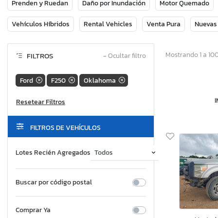
Prenden y Ruedan
Daño por Inundación
Motor Quemado
Vehículos Híbridos
Rental Vehicles
Venta Pura
Nuevas
Mostrando 1 a 100
FILTROS
−
Ocultar filtro
Ford
F250
Oklahoma
FILTROS DE VEHÍCULOS
Lotes Recién Agregados
Buscar por código postal
Comprar Ya