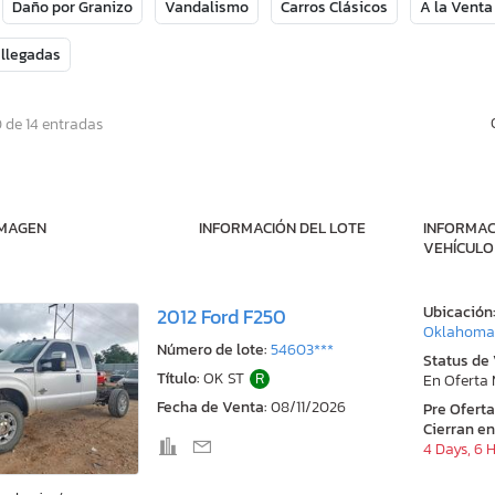
Daño por Granizo
Vandalismo
Carros Clásicos
A la Venta
 llegadas
 de 14 entradas
IMAGEN
INFORMACIÓN DEL LOTE
INFORMAC
VEHÍCULO
Ubicación
2012 Ford F250
Oklahoma 
Número de lote:
54603***
Status de
Título:
OK ST
R
En Oferta
Fecha de Venta:
08/11/2026
Pre Ofert
Cierran en
4 Days, 6 