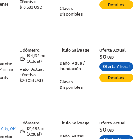
Efectivo:
ente
Detalles
$18,533 USD
Сlaves
Disponibles
:
Odómetro:
Titulo Salvaage
Oferta Actual
$0
194,192 mi
USD
(Actual)
Daño:
Agua /
 Venta:
Oferta Ahora!
Inundación
 Mínima
Valor Actual
Efectivo:
ente
Detalles
$20,051 USD
Сlaves
Disponibles
:
Odómetro:
Titulo Salvaage
Oferta Actual
$0
City, OK
121,698 mi
USD
(Actual)
Daño:
Partes
 Venta: