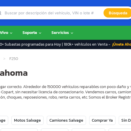
Búsqueda
 Vivo
Soporte
Servicios
+ Subastas programadas para Hoy | 180k+ vehículos en Venta -
¡Únete Ah
F250
klahoma
ugar correcto. Alrededor de 150000 vehículos reparables con poco daño y 
 Copart, sin necesitar licencia de consecionario. Vendemos carros, camion
ón, choques, reposesiones, robo, renta carros, etc. Somos el Broker Regi
age
Motos Salvage
Camiones Salvage
Comprar Ya
Sin 