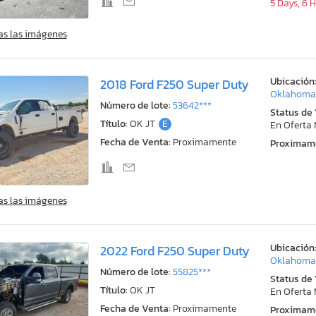
5 Days, 6 
as las imágenes
Ubicación
2018 Ford F250 Super Duty
Oklahoma 
Número de lote:
53642***
Status de
Título:
OK JT
E
En Oferta
Fecha de Venta:
Proximamente
Proximam
as las imágenes
Ubicación
2022 Ford F250 Super Duty
Oklahoma 
Número de lote:
55825***
Status de
Título:
OK JT
En Oferta
Fecha de Venta:
Proximamente
Proximam