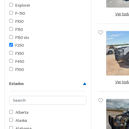
Explorer
F-150
Ver tod
F100
F150
F150 stx
F250
F350
F450
F550
F650
Ver tod
Estados
Fiesta
Flex
Focus
Fusion
Alberta
Maverick
Alaska
Mustang
Alabama