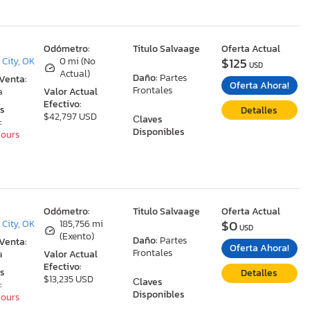
:
Odómetro:
Titulo Salvaage
Oferta Actual
$125
City, OK
0 mi (No
USD
Actual)
Daño:
Partes
 Venta:
Oferta Ahora!
Frontales
a
Valor Actual
Efectivo:
as
Detalles
$42,797 USD
Сlaves
:
Disponibles
Hours
:
Odómetro:
Titulo Salvaage
Oferta Actual
$0
City, OK
185,756 mi
USD
(Exento)
Daño:
Partes
 Venta:
Oferta Ahora!
Frontales
a
Valor Actual
Efectivo:
as
Detalles
$13,235 USD
Сlaves
:
Disponibles
Hours