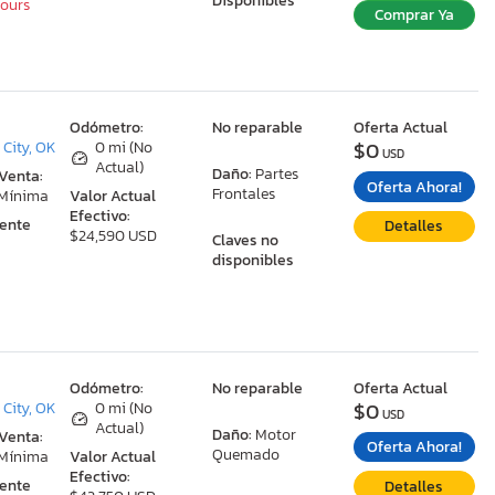
Disponibles
Hours
Comprar Ya
:
Odómetro:
No reparable
Oferta Actual
$0
City, OK
0 mi (No
USD
Actual)
Daño:
Partes
 Venta:
Oferta Ahora!
Frontales
 Mínima
Valor Actual
Efectivo:
ente
Detalles
$24,590 USD
Claves no
disponibles
:
Odómetro:
No reparable
Oferta Actual
$0
City, OK
0 mi (No
USD
Actual)
Daño:
Motor
 Venta:
Oferta Ahora!
Quemado
 Mínima
Valor Actual
Efectivo:
ente
Detalles