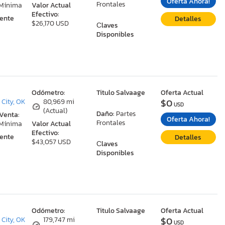
Oferta Ahora!
Frontales
 Mínima
Valor Actual
Efectivo:
ente
Detalles
$26,170 USD
Сlaves
Disponibles
:
Odómetro:
Titulo Salvaage
Oferta Actual
$0
City, OK
80,969 mi
USD
(Actual)
Daño:
Partes
 Venta:
Oferta Ahora!
Frontales
 Mínima
Valor Actual
Efectivo:
ente
Detalles
$43,057 USD
Сlaves
Disponibles
:
Odómetro:
Titulo Salvaage
Oferta Actual
$0
City, OK
179,747 mi
USD