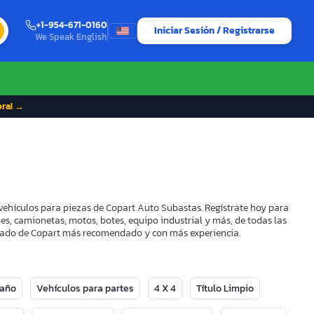
+1-954-671-0160
Iniciar Sesión / Registrarse
We Speak English
ora! →
vehículos para piezas de Copart Auto Subastas. Regístrate hoy para
es, camionetas, motos, botes, equipo industrial y más, de todas las
strado de Copart más recomendado y con más experiencia.
Daño
Vehículos para partes
4 X 4
Título Limpio