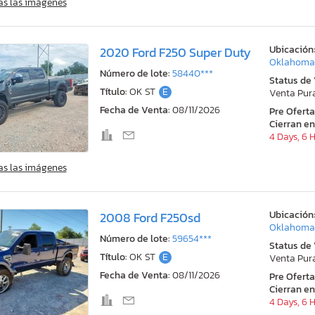
as las imágenes
Ubicación
2020 Ford F250 Super Duty
Oklahoma 
Número de lote:
58440***
Status de
Título:
OK ST
E
Venta Pur
Fecha de Venta:
08/11/2026
Pre Ofert
Cierran en
4 Days, 6 
as las imágenes
Ubicación
2008 Ford F250sd
Oklahoma 
Número de lote:
59654***
Status de
Título:
OK ST
E
Venta Pur
Fecha de Venta:
08/11/2026
Pre Ofert
Cierran en
4 Days, 6 