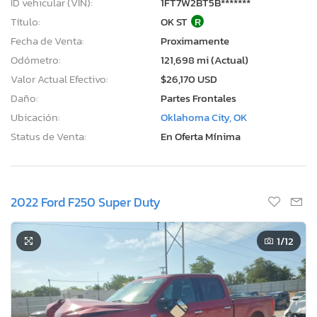
ID vehicular (VIN):
1FT7W2BT5B*******
Título:
OK ST
R
Fecha de Venta:
Proximamente
Odómetro:
121,698 mi (Actual)
Valor Actual Efectivo:
$26,170 USD
Daño:
Partes Frontales
Ubicación:
Oklahoma City, OK
Status de Venta:
En Oferta Mínima
2022 Ford F250 Super Duty
1
/12