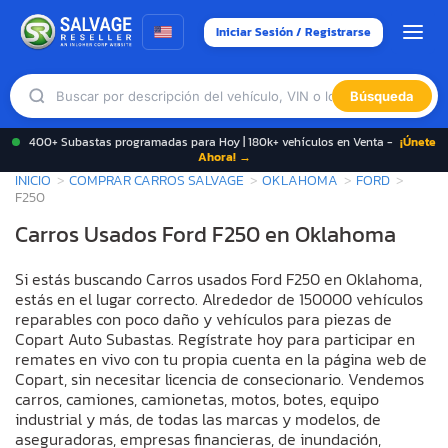
Iniciar Sesión / Registrarse
Búsqueda
400+ Subastas programadas para Hoy | 180k+ vehículos en Venta -
¡Únete
Ahora! →
INICIO
COMPRAR CARROS SALVAGE
OKLAHOMA
FORD
F250
Carros Usados Ford F250 en Oklahoma
Si estás buscando Carros usados Ford F250 en Oklahoma,
estás en el lugar correcto. Alrededor de 150000 vehículos
reparables con poco daño y vehículos para piezas de
Copart Auto Subastas. Regístrate hoy para participar en
remates en vivo con tu propia cuenta en la página web de
Copart, sin necesitar licencia de consecionario. Vendemos
carros, camiones, camionetas, motos, botes, equipo
industrial y más, de todas las marcas y modelos, de
aseguradoras, empresas financieras, de inundación,