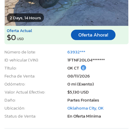
2 Days, 14 Hours
Oferta Actual
Oferta Ahora!
$0
USD
Número de lote:
63932***
ID vehicular (VIN):
1FTNF20L04*******
Título:
OK CT
E
Fecha de Venta:
08/11/2026
Odómetro:
0 mi (Exento)
Valor Actual Efectivo:
$5,130 USD
Daño:
Partes Frontales
Ubicación:
Oklahoma City, OK
Status de Venta:
En Oferta Mínima