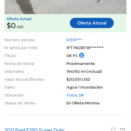
Oferta Actual
Oferta Ahora!
$0
USD
Número de lote:
61531***
ID vehicular (VIN):
1FT7W2BT9F*******
Título:
OK FS
E
Fecha de Venta:
Proximamente
Odómetro:
194,192 mi (Actual)
Valor Actual Efectivo:
$20,051 USD
Daño:
Agua / Inundación
Ubicación:
Tulsa, OK
Status de Venta:
En Oferta Mínima
2011 Ford F250 Super Duty