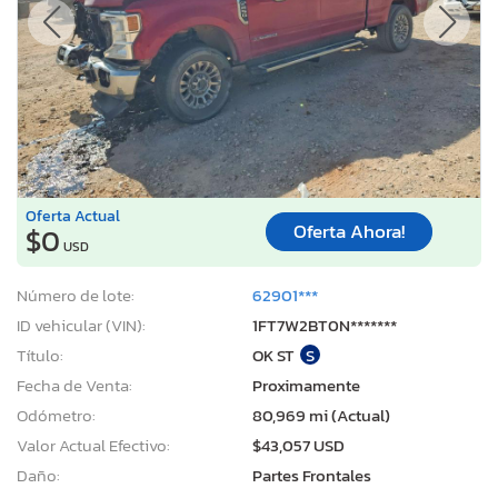
Oferta Actual
Oferta Ahora!
$0
USD
Número de lote:
62901***
ID vehicular (VIN):
1FT7W2BT0N*******
Título:
OK ST
S
Fecha de Venta:
Proximamente
Odómetro:
80,969 mi (Actual)
Valor Actual Efectivo:
$43,057 USD
Daño:
Partes Frontales