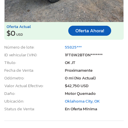
Oferta Actual
Oferta Ahora!
$0
USD
Número de lote:
55825***
ID vehicular (VIN):
1FT8W2BT0N*******
Título:
OK JT
Fecha de Venta:
Proximamente
Odómetro:
0 mi (No Actual)
Valor Actual Efectivo:
$42,750 USD
Daño:
Motor Quemado
Ubicación:
Oklahoma City, OK
Status de Venta:
En Oferta Mínima