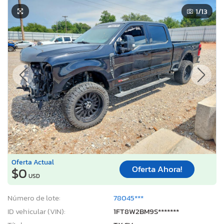
1
/13
Oferta Actual
Oferta Ahora!
$0
USD
Número de lote:
78045***
ID vehicular (VIN):
1FT8W2BM9S*******