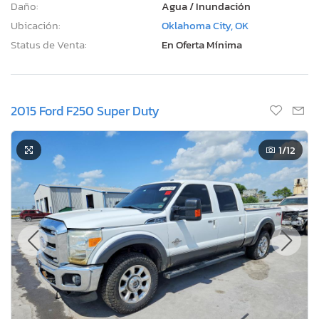
Daño:
Agua / Inundación
Ubicación:
Oklahoma City, OK
Status de Venta:
En Oferta Mínima
2015 Ford F250 Super Duty
1
/12