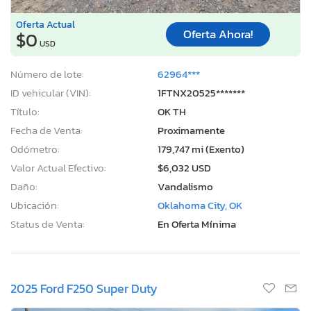
Oferta Actual
Oferta Ahora!
$0
USD
Número de lote:
62964***
ID vehicular (VIN):
1FTNX20525*******
Título:
OK TH
Fecha de Venta:
Proximamente
Odómetro:
179,747 mi (Exento)
Valor Actual Efectivo:
$6,032 USD
Daño:
Vandalismo
Ubicación:
Oklahoma City, OK
Status de Venta:
En Oferta Mínima
2025 Ford F250 Super Duty