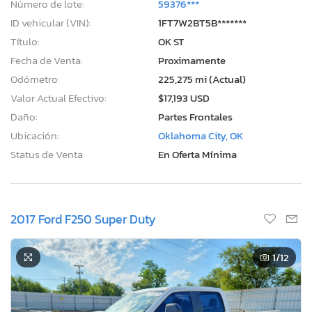
Número de lote:
59376***
ID vehicular (VIN):
1FT7W2BT5B*******
Título:
OK ST
Fecha de Venta:
Proximamente
Odómetro:
225,275 mi (Actual)
Valor Actual Efectivo:
$17,193 USD
Daño:
Partes Frontales
Ubicación:
Oklahoma City, OK
Status de Venta:
En Oferta Mínima
2017 Ford F250 Super Duty
1
/12