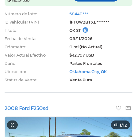
USD
Número de lote:
58440***
ID vehicular (VIN):
1FT8W2BTXL*******
Título:
OK ST
E
Fecha de Venta:
08/11/2026
Odómetro:
0 mi (No Actual)
Valor Actual Efectivo:
$42,797 USD
Daño:
Partes Frontales
Ubicación:
Oklahoma City, OK
Status de Venta:
Venta Pura
2008 Ford F250sd
1
/12