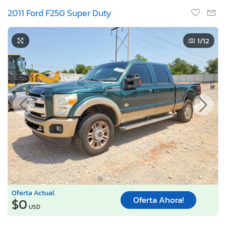
2011 Ford F250 Super Duty
1
/12
Oferta Actual
Oferta Ahora!
$0
USD