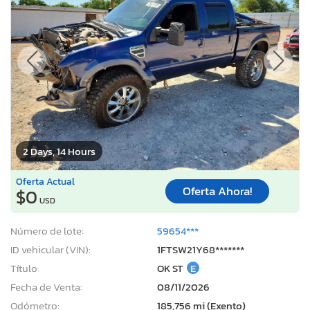
2 Days, 14 Hours
Oferta Actual
Oferta Ahora!
$0
USD
Número de lote:
59654***
ID vehicular (VIN):
1FTSW21Y68*******
Título:
OK ST
E
Fecha de Venta:
08/11/2026
Odómetro:
185,756 mi (Exento)