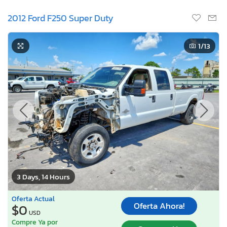
2012 Ford F250 Super Duty
1
/13
3 Days, 14 Hours
Oferta Actual
Oferta Ahora!
$0
USD
Compre Ya por