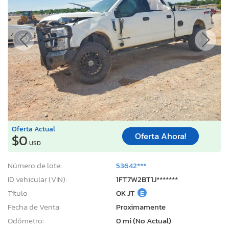
Oferta Actual
Oferta Ahora!
$0
USD
Número de lote:
53642***
ID vehicular (VIN):
1FT7W2BT1J*******
Título:
OK JT
E
Fecha de Venta:
Proximamente
Odómetro:
0 mi (No Actual)