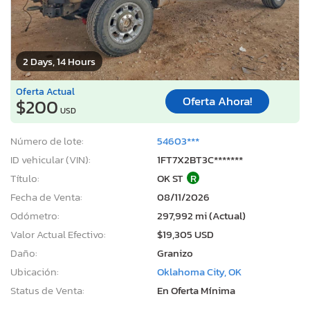
2 Days, 14 Hours
Oferta Actual
Oferta Ahora!
$200
USD
Número de lote:
54603***
ID vehicular (VIN):
1FT7X2BT3C*******
Título:
OK ST
R
Fecha de Venta:
08/11/2026
Odómetro:
297,992 mi (Actual)
Valor Actual Efectivo:
$19,305 USD
Daño:
Granizo
Ubicación:
Oklahoma City, OK
Status de Venta:
En Oferta Mínima