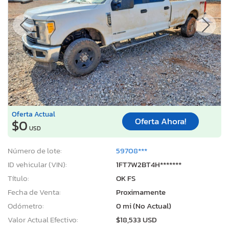
Oferta Actual
Oferta Ahora!
$0
USD
Número de lote:
59708***
ID vehicular (VIN):
1FT7W2BT4H*******
Título:
OK FS
Fecha de Venta:
Proximamente
Odómetro:
0 mi (No Actual)
Valor Actual Efectivo:
$18,533 USD