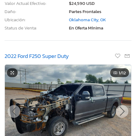
Valor Actual Efectivo:
$24,590 USD
Daño:
Partes Frontales
Ubicación:
Oklahoma City, OK
Status de Venta:
En Oferta Mínima
2022 Ford F250 Super Duty
1
/12