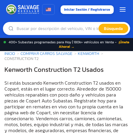
Iniciar Sesión / Registrarse
Búsqueda
400+ Subastas programadas para Hoy | 180k+ vehículos en Venta -
¡Únete
Ahora! →
INICIO
COMPRAR CARROS SALVAGE
KENWORTH
CONSTRUCTION T2
Kenworth Construction T2 Usados
Si estás buscando Kenworth Construction T2 usados en
Copart, estás en el lugar correcto. Alrededor de 150000
vehículos reparables con poco daño y vehículos para
piezas de Copart Auto Subastas. Regístrate hoy para
participar en remates en vivo con tu propia cuenta en la
página web de Copart, sin necesitar licencia de
consecionario. Vendemos carros, camiones, camionetas,
motos, botes, equipo industrial y más, de todas las marcas
y modelos, de aseguradoras, empresas financieras, de