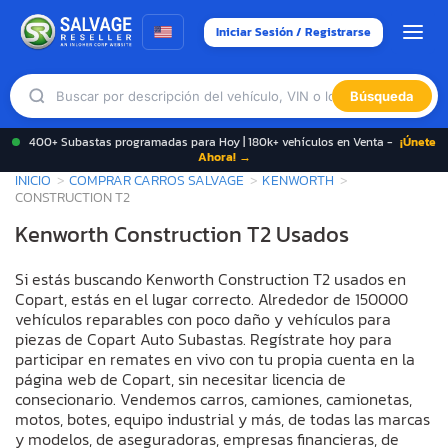
Iniciar Sesión / Registrarse
Búsqueda
400+ Subastas programadas para Hoy | 180k+ vehículos en Venta -
¡Únete
Ahora! →
INICIO
COMPRAR CARROS SALVAGE
KENWORTH
CONSTRUCTION T2
Kenworth Construction T2 Usados
Si estás buscando Kenworth Construction T2 usados en
Copart, estás en el lugar correcto. Alrededor de 150000
vehículos reparables con poco daño y vehículos para
piezas de Copart Auto Subastas. Regístrate hoy para
participar en remates en vivo con tu propia cuenta en la
página web de Copart, sin necesitar licencia de
consecionario. Vendemos carros, camiones, camionetas,
motos, botes, equipo industrial y más, de todas las marcas
y modelos, de aseguradoras, empresas financieras, de