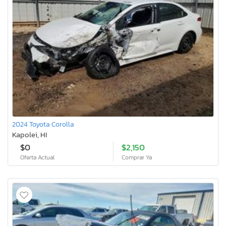
2024 Toyota Corolla
Kapolei, HI
$0
$2,150
Oferta Actual
Comprar Ya