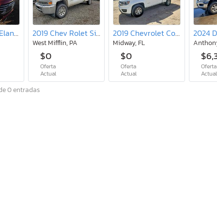
2017 Hyundai Elantra se
2019 Chev Rolet Silverado K2500 Utility / Service Truck
2019 Chevrolet Colorado
West Mifflin, PA
Midway, FL
Anthon
$0
$0
$6,
Oferta
Oferta
Oferta
Actual
Actual
Actua
de 0 entradas