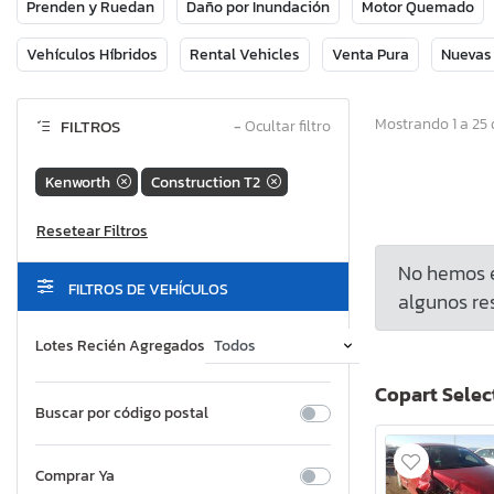
Prenden y Ruedan
Daño por Inundación
Motor Quemado
Vehículos Híbridos
Rental Vehicles
Venta Pura
Nuevas
Mostrando 1 a 25 
FILTROS
−
Ocultar filtro
Kenworth
Construction T2
No hemos e
FILTROS DE VEHÍCULOS
algunos res
Lotes Recién Agregados
Copart Selec
Buscar por código postal
Comprar Ya