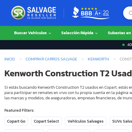
Buscar Vehículos
Selección Rápida
Subastas en
400
INICIO
COMPRAR CARROS SALVAGE
KENWORTH
CONST
Kenworth Construction T2 Usa
Si estás buscando Kenworth Construction T2 usados en Copart, estás en
para participar en remates en vivo con tu propia cuenta en la página w
las marcas y modelos, de aseguradoras, empresas financieras, de inund
Featured Filters:
Copart Go
Copart Select
Vehículos Salvages
SUVs Salv