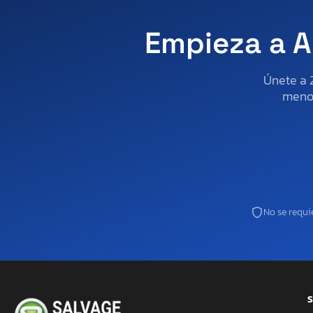
Empieza a A
Únete a 
menos
No se requie
S