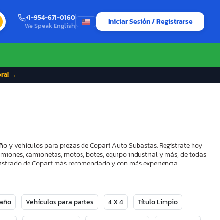
+1-954-671-0160
Iniciar Sesión / Registrarse
We Speak English
ora! →
ño y vehículos para piezas de Copart Auto Subastas. Regístrate hoy
camiones, camionetas, motos, botes, equipo industrial y más, de todas
Registrado de Copart más recomendado y con más experiencia.
Daño
Vehículos para partes
4 X 4
Título Limpio