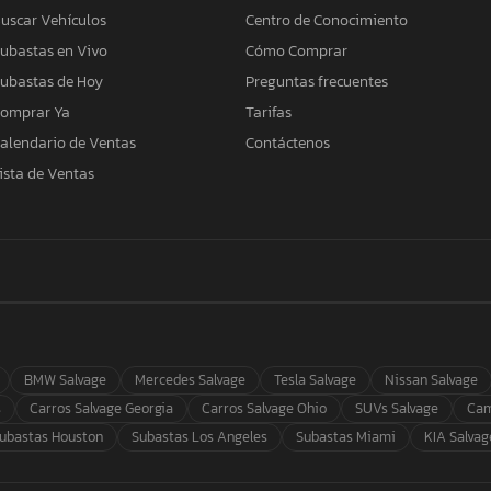
uscar Vehículos
Centro de Conocimiento
ubastas en Vivo
Cómo Comprar
ubastas de Hoy
Preguntas frecuentes
omprar Ya
Tarifas
alendario de Ventas
Contáctenos
ista de Ventas
BMW Salvage
Mercedes Salvage
Tesla Salvage
Nissan Salvage
s
Carros Salvage Georgia
Carros Salvage Ohio
SUVs Salvage
Cam
ubastas Houston
Subastas Los Angeles
Subastas Miami
KIA Salvag