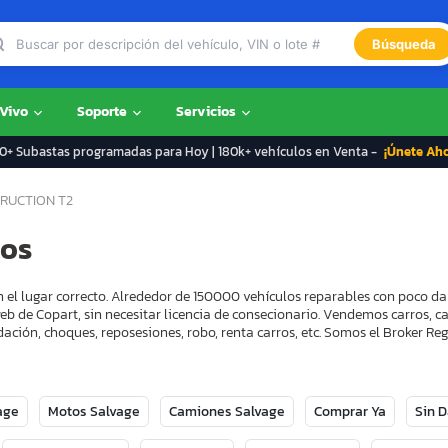
Búsqueda
 Vivo
Soporte
Servicios
+ Subastas programadas para Hoy | 180k+ vehículos en Venta -
¡Únete Ah
RUCTION T2
dos
 el lugar correcto. Alrededor de 150000 vehículos reparables con poco da
eb de Copart, sin necesitar licencia de consecionario. Vendemos carros, 
ación, choques, reposesiones, robo, renta carros, etc. Somos el Broker 
age
Motos Salvage
Camiones Salvage
Comprar Ya
Sin 