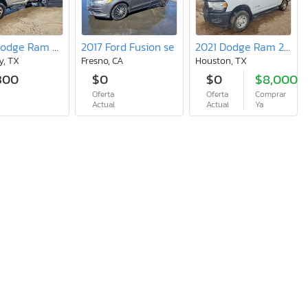
2024 Dodge Ram 2500 big Horn
2017 Ford Fusion se
2021 Dodge Ram 2500 Tradesman
y, TX
Fresno, CA
Houston, TX
300
$0
$0
$8,000
Oferta
Oferta
Comprar
l
Actual
Actual
Ya